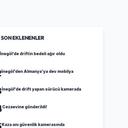
SON EKLENENLER
İnegöl’de driftin bedeli ağır oldu
2
İnegöl’den Almanya’ya dev mobilya
3
İnegöl'de drift yapan sürücü kamerada
4
Cezaevine gönderildi!
5
Kaza anı güvenlik kamerasında