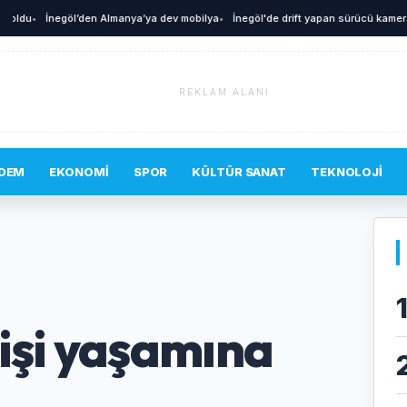
A
du
•
İnegöl’den Almanya’ya dev mobilya
•
İnegöl'de drift yapan sürücü kamerada
•
REKLAM ALANI
DEM
EKONOMI
SPOR
KÜLTÜR SANAT
TEKNOLOJI
işi yaşamına