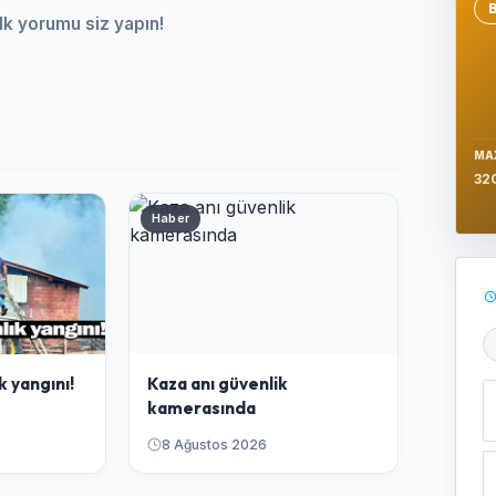
Se
lk yorumu siz yapın!
MA
32
Haber
Ş
k yangını!
Kaza anı güvenlik
kamerasında
8 Ağustos 2026