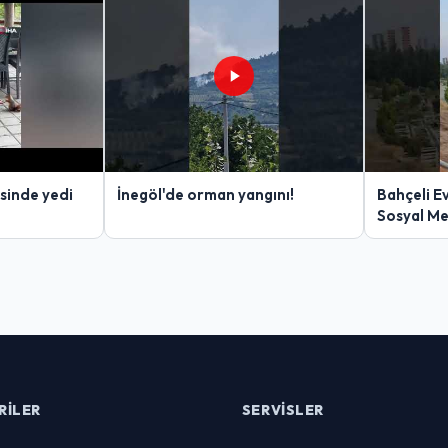
sinde yedi
İnegöl'de orman yangını!
Bahçeli E
Sosyal M
RILER
SERVISLER