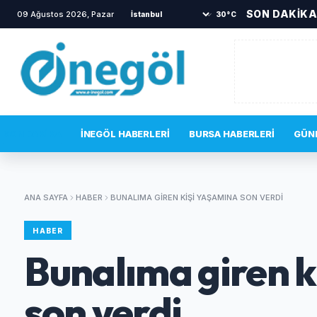
SON DAKİK
09 Ağustos 2026, Pazar
•
İnegöl’de driftin bedeli ağır ol
30°C
SON DAKIKA
İNEGÖL HABERLERI
BURSA HABERLERI
GÜN
ANA SAYFA
HABER
BUNALIMA GIREN KIŞI YAŞAMINA SON VERDI
HABER
Bunalıma giren k
son verdi