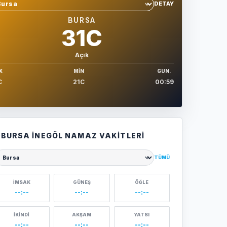
DETAY
hir sec
BURSA
31C
Açık
X
MIN
GUN.
C
21C
00:59
BURSA İNEGÖL NAMAZ VAKITLERI
TÜMÜ
ehir seçin
İMSAK
GÜNEŞ
ÖĞLE
--:--
--:--
--:--
İKINDI
AKŞAM
YATSI
--:--
--:--
--:--