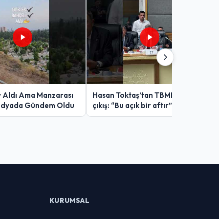
v Aldı Ama Manzarası
Hasan Toktaş’tan TBMM’de sert
edyada Gündem Oldu
çıkış: “Bu açık bir aftır”
KURUMSAL