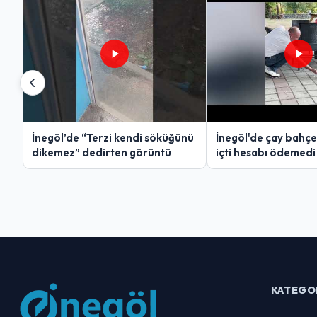
İnegöl’de “Terzi kendi söküğünü
İnegöl'de çay bahçe
dikemez” dedirten görüntü
içti hesabı ödemedi
KATEGO