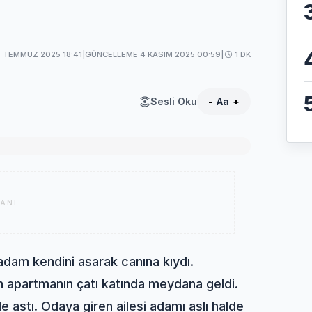
3 TEMMUZ 2025 18:41
|
GÜNCELLEME 4 KASIM 2025 00:59
|
1 DK
Sesli Oku
-
Aa
+
ANI
dam kendini asarak canına kıydı.
n apartmanın çatı katında meydana geldi.
e astı. Odaya giren ailesi adamı aslı halde