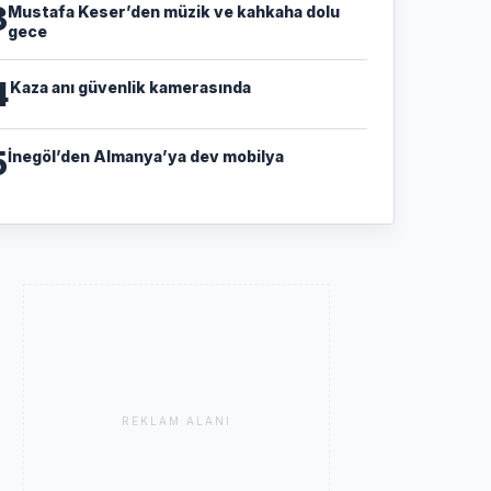
3
Mustafa Keser’den müzik ve kahkaha dolu
gece
4
Kaza anı güvenlik kamerasında
5
İnegöl’den Almanya’ya dev mobilya
REKLAM ALANI