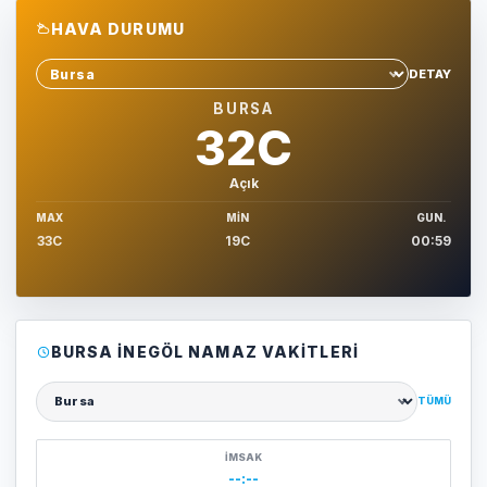
HAVA DURUMU
DETAY
Sehir sec
BURSA
32C
Açık
MAX
MIN
GUN.
33C
19C
00:59
BURSA İNEGÖL NAMAZ VAKITLERI
TÜMÜ
Şehir seçin
İMSAK
--:--