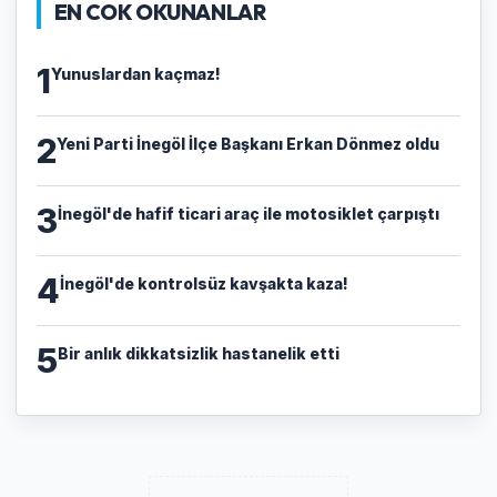
EN COK OKUNANLAR
1
Yunuslardan kaçmaz!
2
Yeni Parti İnegöl İlçe Başkanı Erkan Dönmez oldu
3
İnegöl'de hafif ticari araç ile motosiklet çarpıştı
4
İnegöl'de kontrolsüz kavşakta kaza!
5
Bir anlık dikkatsizlik hastanelik etti