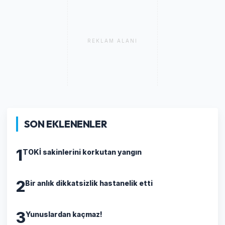
REKLAM ALANI
SON EKLENENLER
1
TOKİ sakinlerini korkutan yangın
2
Bir anlık dikkatsizlik hastanelik etti
3
Yunuslardan kaçmaz!