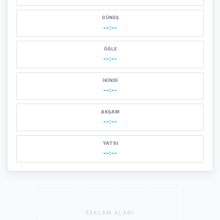
GÜNEŞ
--:--
ÖĞLE
--:--
İKINDI
--:--
AKŞAM
--:--
YATSI
--:--
REKLAM ALANI