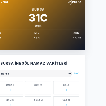
DETAY
hir sec
BURSA
31C
Açık
X
MIN
GUN.
C
18C
00:59
BURSA İNEGÖL NAMAZ VAKITLERI
TÜMÜ
ehir seçin
İMSAK
GÜNEŞ
ÖĞLE
--:--
--:--
--:--
İKINDI
AKŞAM
YATSI
--:--
--:--
--:--