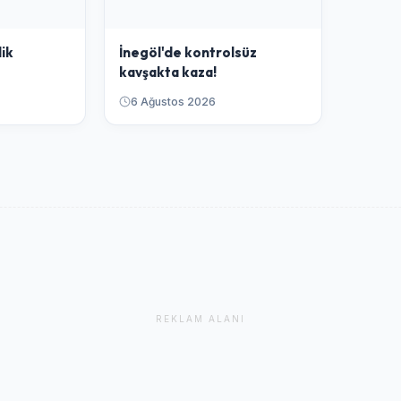
lik
İnegöl'de kontrolsüz
kavşakta kaza!
6 Ağustos 2026
REKLAM ALANI