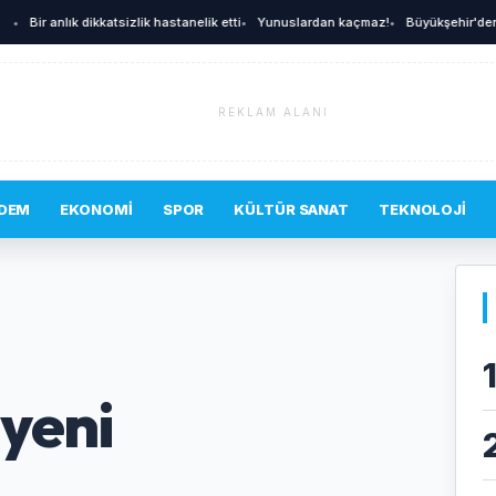
ir anlık dikkatsizlik hastanelik etti
•
Yunuslardan kaçmaz!
•
Büyükşehir'den afetle
REKLAM ALANI
DEM
EKONOMI
SPOR
KÜLTÜR SANAT
TEKNOLOJI
yeni