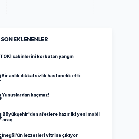
SON EKLENENLER
TOKİ sakinlerini korkutan yangın
2
Bir anlık dikkatsizlik hastanelik etti
3
Yunuslardan kaçmaz!
4
Büyükşehir'den afetlere hazır iki yeni mobil
araç
5
İnegöl'ün lezzetleri vitrine çıkıyor