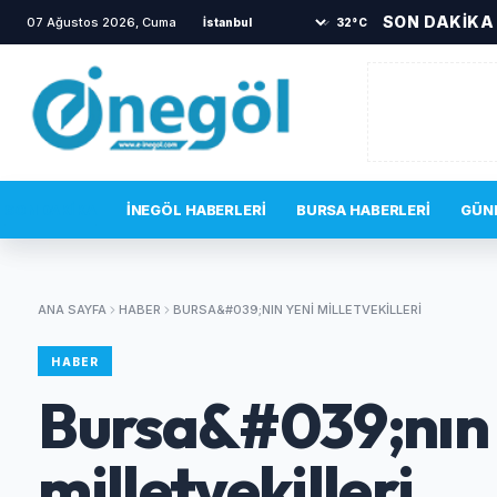
SON DAKİKA
07 Ağustos 2026, Cuma
•
TOKİ sakinlerini korkutan yangın
•
B
32°C
SON DAKIKA
İNEGÖL HABERLERI
BURSA HABERLERI
GÜN
ANA SAYFA
HABER
BURSA&#039;NIN YENI MILLETVEKILLERI
HABER
Bursa&#039;nın 
milletvekilleri