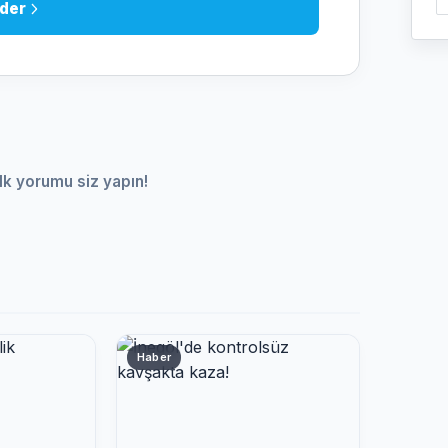
der
lk yorumu siz yapın!
Haber