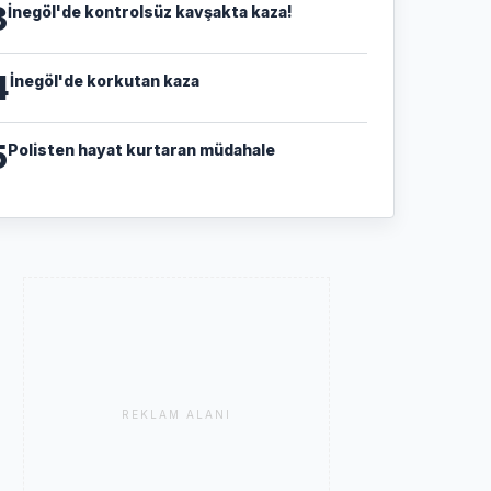
3
İnegöl'de kontrolsüz kavşakta kaza!
4
İnegöl'de korkutan kaza
5
Polisten hayat kurtaran müdahale
REKLAM ALANI