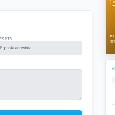
Se
MA
-POSTA
33
Ş