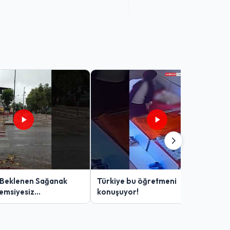
 Beklenen Sağanak
Türkiye bu öğretmeni
Şemsiyesiz
konuşuyor!
lar Zor Anlar Yaşadı