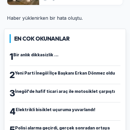
Haber yüklenirken bir hata oluştu.
EN COK OKUNANLAR
1
Bir anlık dikkasizlik ...
2
Yeni Parti İnegöl İlçe Başkanı Erkan Dönmez oldu
3
İnegöl'de hafif ticari araç ile motosiklet çarpıştı
4
Elektrikli bisiklet uçuruma yuvarlandı!
5
Polisi alarma geçirdi, gerçek sonradan ortaya