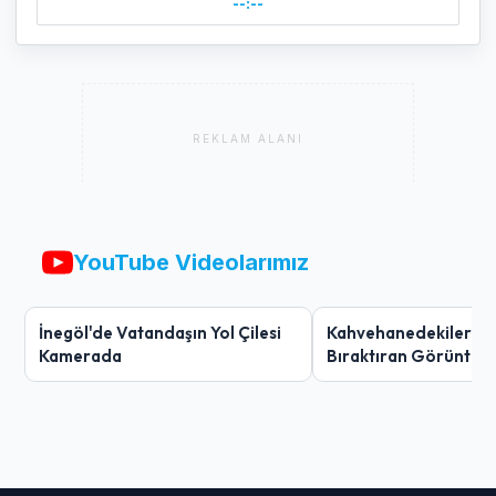
--:--
REKLAM ALANI
YouTube Videolarımız
İnegöl'de Vatandaşın Yol Çilesi
Kahvehanedekiler O
Kamerada
Bıraktıran Görüntü!