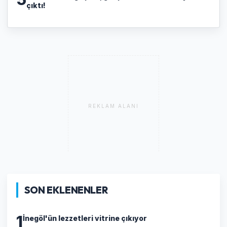
çıktı!
REKLAM ALANI
SON EKLENENLER
1
İnegöl'ün lezzetleri vitrine çıkıyor