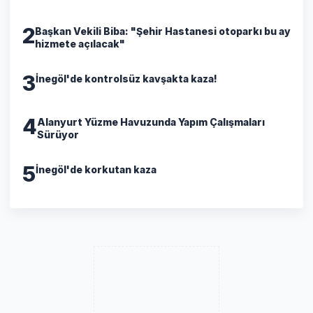
2
Başkan Vekili Biba: "Şehir Hastanesi otoparkı bu ay
hizmete açılacak"
3
İnegöl'de kontrolsüz kavşakta kaza!
4
Alanyurt Yüzme Havuzunda Yapım Çalışmaları
Sürüyor
5
İnegöl'de korkutan kaza