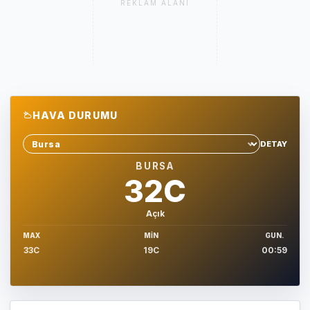
REKLAM ALANI
HAVA DURUMU
DETAY
Sehir sec
BURSA
32C
Açık
MAX
MIN
GUN.
33C
19C
00:59