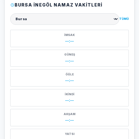
BURSA İNEGÖL NAMAZ VAKITLERI
TÜMÜ
Şehir seçin
İMSAK
--:--
GÜNEŞ
--:--
ÖĞLE
--:--
İKINDI
--:--
AKŞAM
--:--
YATSI