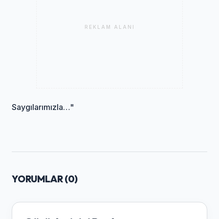
REKLAM ALANI
Saygılarımızla…"
YORUMLAR (
0
)