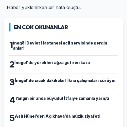
Haber yüklenirken bir hata oluştu.
EN COK OKUNANLAR
1
İnegöl Devlet Hastanesi acil servisinde gergin
anlar!
2
İnegöl'de yürekleri ağza getiren kaza
3
İnegöl'de sıcak dakikalar! İkna çalışmaları sürüyor
4
Yangın bir anda büyüdü! İtfaiye zamanla yarıştı
5
Aslı Hünel’den Açıkhava’da müzik ziyafeti