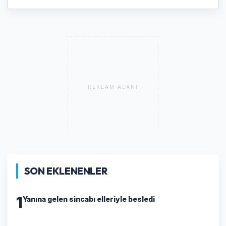
REKLAM ALANI
SON EKLENENLER
1
Yanına gelen sincabı elleriyle besledi