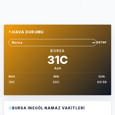
HAVA DURUMU
DETAY
Sehir sec
BURSA
31C
Açık
MAX
MIN
GUN.
33C
20C
00:59
BURSA İNEGÖL NAMAZ VAKITLERI