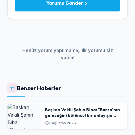
Yorumu Gönder
Henüz yorum yapılmamış. İlk yorumu siz
yapın!
Benzer Haberler
Başkan Vekili Şahin Biba: "Bursa'nın
geleceğini bütüncül bir anlayışla
planlıyoruz"
7 Ağustos 2026