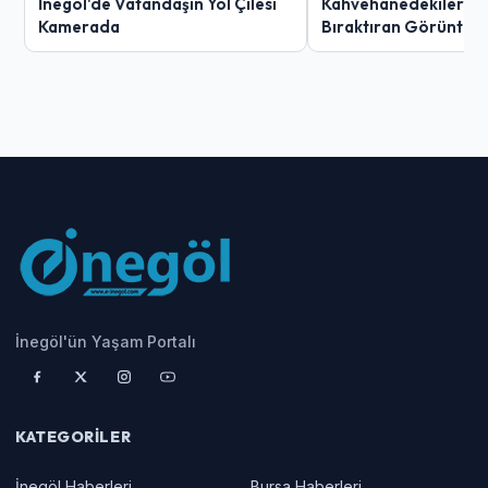
İnegöl'de Vatandaşın Yol Çilesi
Kahvehanedekiler O
Kamerada
Bıraktıran Görüntü!
İnegöl'ün Yaşam Portalı
KATEGORILER
İnegöl Haberleri
Bursa Haberleri