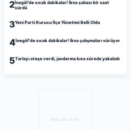
2
İnegöl’de sıcak dakikalar! İkna çabası bir saat
sürdü
3
Yeni Parti Kurucu İlçe Yönetimi Belli Oldu
4
İnegöl'de sıcak dakikalar! İkna çalışmaları sürüyor
5
Tarlayı ateşe verdi, jandarma kısa sürede yakaladı
REKLAM ALANI