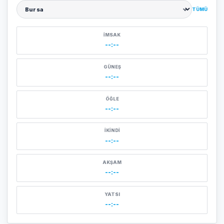
TÜMÜ
Şehir seçin
İMSAK
--:--
GÜNEŞ
--:--
ÖĞLE
--:--
İKINDI
--:--
AKŞAM
--:--
YATSI
--:--