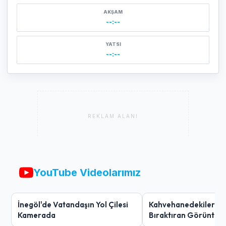
AKŞAM
--:--
YATSI
--:--
REKLAM ALANI
YouTube Videolarımız
İnegöl'de Vatandaşın Yol Çilesi
Kahvehanedekiler O
Kamerada
Bıraktıran Görüntü!