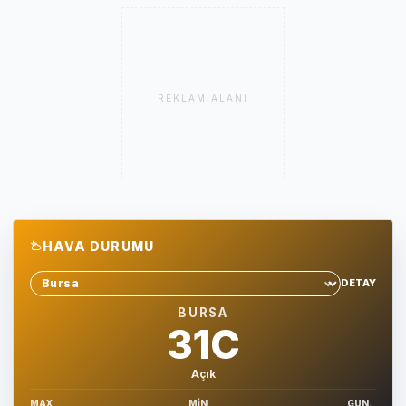
REKLAM ALANI
HAVA DURUMU
DETAY
Sehir sec
BURSA
31C
Açık
MAX
MIN
GUN.