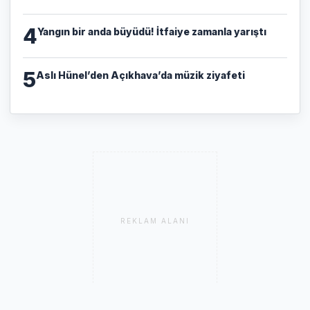
4
Yangın bir anda büyüdü! İtfaiye zamanla yarıştı
5
Aslı Hünel’den Açıkhava’da müzik ziyafeti
REKLAM ALANI