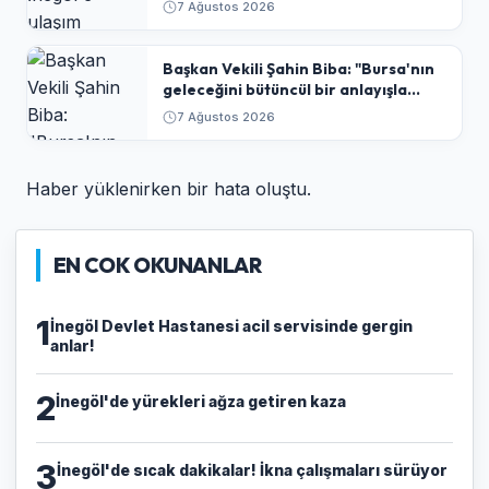
7 Ağustos 2026
Başkan Vekili Şahin Biba: "Bursa'nın
geleceğini bütüncül bir anlayışla
planlıyoruz"
7 Ağustos 2026
Haber yüklenirken bir hata oluştu.
EN COK OKUNANLAR
1
İnegöl Devlet Hastanesi acil servisinde gergin
anlar!
2
İnegöl'de yürekleri ağza getiren kaza
3
İnegöl'de sıcak dakikalar! İkna çalışmaları sürüyor