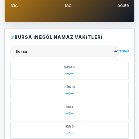
33C
18C
00:59
BURSA İNEGÖL NAMAZ VAKITLERI
TÜMÜ
Şehir seçin
İMSAK
--:--
GÜNEŞ
--:--
ÖĞLE
--:--
İKINDI
--:--