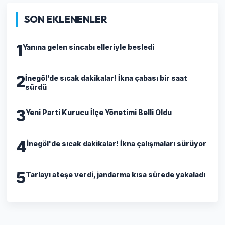
SON EKLENENLER
1
Yanına gelen sincabı elleriyle besledi
2
İnegöl’de sıcak dakikalar! İkna çabası bir saat
sürdü
3
Yeni Parti Kurucu İlçe Yönetimi Belli Oldu
4
İnegöl'de sıcak dakikalar! İkna çalışmaları sürüyor
5
Tarlayı ateşe verdi, jandarma kısa sürede yakaladı