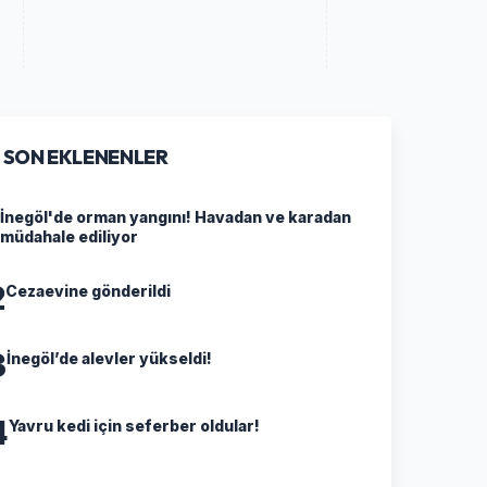
SON EKLENENLER
İnegöl'de orman yangını! Havadan ve karadan
müdahale ediliyor
2
Cezaevine gönderildi
3
İnegöl’de alevler yükseldi!
4
Yavru kedi için seferber oldular!