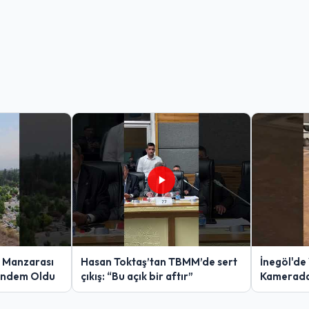
a Manzarası
Hasan Toktaş’tan TBMM’de sert
İnegöl'de 
ündem Oldu
çıkış: “Bu açık bir aftır”
Kamerad