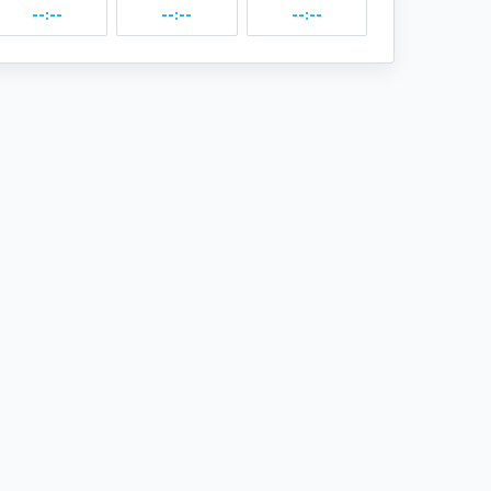
--:--
--:--
--:--