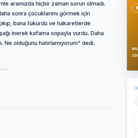
mle aramızda hiçbir zaman sorun olmadı.
Se
 daha sonra çocuklarımı görmek için
ıkıp, bana tükürdü ve hakaretlerde
şağı inerek kafama sopayla vurdu. Daha
m. Ne olduğunu hatırlamıyorum" dedi.
MA
33
ANI
Ş