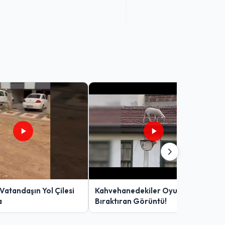
Vatandaşın Yol Çilesi
Kahvehanedekiler Oyunu
a
Bıraktıran Görüntü!