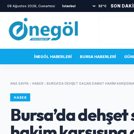
SON DAK
08 Ağustos 2026, Cumartesi
•
İnegöl'de orman yangını! Hava
32°C
SON DAKIKA
İNEGÖL HABERLERI
BURSA HABERLERI
GÜN
ANA SAYFA
HABER
BURSA’DA DEHŞET SAÇAN DAMAT HAKIM KARŞISINA
HABER
Bursa’da dehşet
hakim karşısına ç