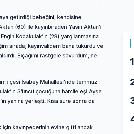
ya getirdiği bebeğini, kendisine
ktan (60) ile kayınbiraderi Yasin Aktan’ı
n Engin Kocakulak’ın (28) yargılanmasına
ğim sırada, kayınvalidem bana tükürdü ve
ldırdı. Bıçağımı rastgele savurdum, ne
1
ırım ilçesi İsabey Mahallesi’nde temmuz
ulak’ın 3’üncü çocuğuna hamile eşi Ayşe
’ın yanına yerleşti. Kısa süre sonra da
için kayınpederinin evine gitti ancak