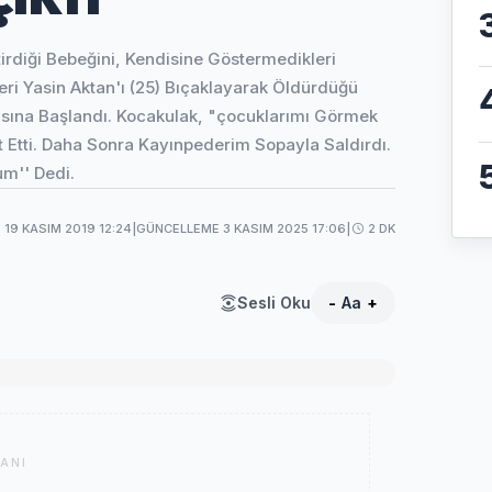
rdiği Bebeğini, Kendisine Göstermedikleri
eri Yasin Aktan'ı (25) Bıçaklayarak Öldürdüğü
asına Başlandı. Kocakulak, "çocuklarımı Görmek
 Etti. Daha Sonra Kayınpederim Sopayla Saldırdı.
m'' Dedi.
19 KASIM 2019 12:24
|
GÜNCELLEME 3 KASIM 2025 17:06
|
2 DK
Sesli Oku
-
Aa
+
ANI