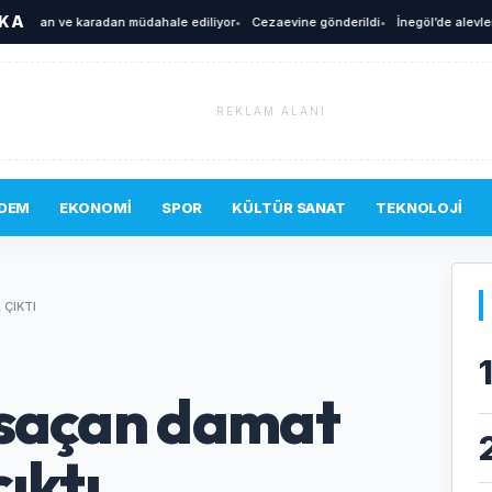
İKA
dan ve karadan müdahale ediliyor
•
Cezaevine gönderildi
•
İnegöl’de alevler yüks
REKLAM ALANI
DEM
EKONOMI
SPOR
KÜLTÜR SANAT
TEKNOLOJI
 ÇIKTI
 saçan damat
ıktı