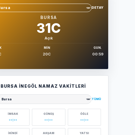
DETAY
hir sec
BURSA
31C
Açık
X
MIN
GUN.
C
20C
00:59
BURSA İNEGÖL NAMAZ VAKITLERI
TÜMÜ
ehir seçin
İMSAK
GÜNEŞ
ÖĞLE
--:--
--:--
--:--
İKINDI
AKŞAM
YATSI