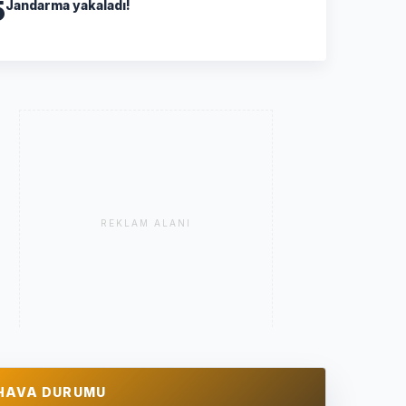
5
Jandarma yakaladı!
REKLAM ALANI
HAVA DURUMU