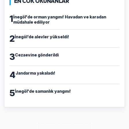
EN COK OKUNANLAR
1
İnegöl'de orman yangını! Havadan ve karadan
müdahale ediliyor
2
İnegöl’de alevler yükseldi!
3
Cezaevine gönderildi
4
Jandarma yakaladı!
5
İnegöl'de samanlık yangını!