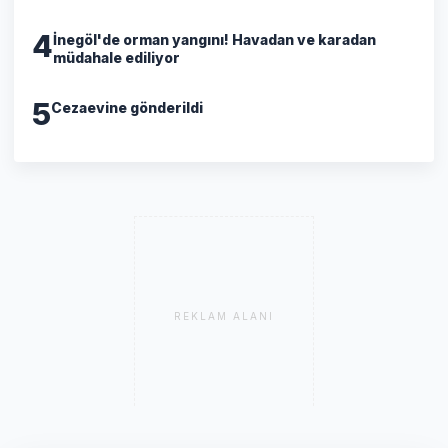
4
İnegöl'de orman yangını! Havadan ve karadan
müdahale ediliyor
5
Cezaevine gönderildi
REKLAM ALANI