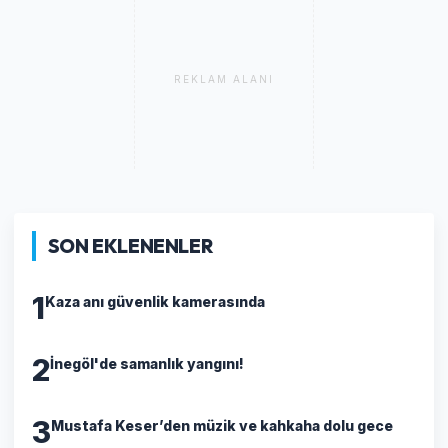
REKLAM ALANI
SON EKLENENLER
1
Kaza anı güvenlik kamerasında
2
İnegöl'de samanlık yangını!
3
Mustafa Keser’den müzik ve kahkaha dolu gece