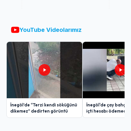
YouTube Videolarımız
İnegöl’de “Terzi kendi söküğünü
İnegöl'de çay bahçes
dikemez” dedirten görüntü
içti hesabı ödemedi