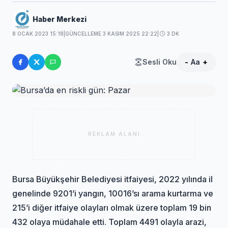
Haber Merkezi
8 OCAK 2023 15:18
|
GÜNCELLEME 3 KASIM 2025 22:22
|
3 DK
Sesli Oku
-
Aa
+
REKLAM ALANI
Bursa Büyükşehir Belediyesi itfaiyesi, 2022 yılında il
genelinde 9201’i yangın, 10016’sı arama kurtarma ve
215’i diğer itfaiye olayları olmak üzere toplam 19 bin
432 olaya müdahale etti. Toplam 4491 olayla arazi,