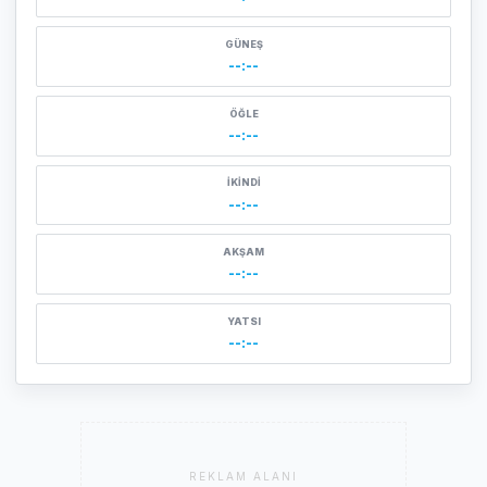
GÜNEŞ
--:--
ÖĞLE
--:--
İKINDI
--:--
AKŞAM
--:--
YATSI
--:--
REKLAM ALANI