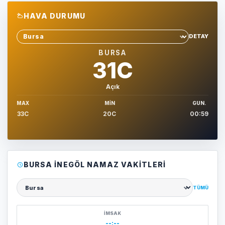
HAVA DURUMU
DETAY
Sehir sec
BURSA
31C
Açık
MAX
MIN
GUN.
33C
20C
00:59
BURSA İNEGÖL NAMAZ VAKITLERI
TÜMÜ
Şehir seçin
İMSAK
--:--