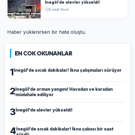
İnegöl’de alevler yükseldi!
5 saat önce
Haber yüklenirken bir hata oluştu.
EN COK OKUNANLAR
1
İnegöl'de sıcak dakikalar! İkna çalışmaları sürüyor
2
İnegöl'de orman yangını! Havadan ve karadan
müdahale ediliyor
3
İnegöl’de alevler yükseldi!
4
İnegöl’de sıcak dakikalar! İkna çabası bir saat
sürdü