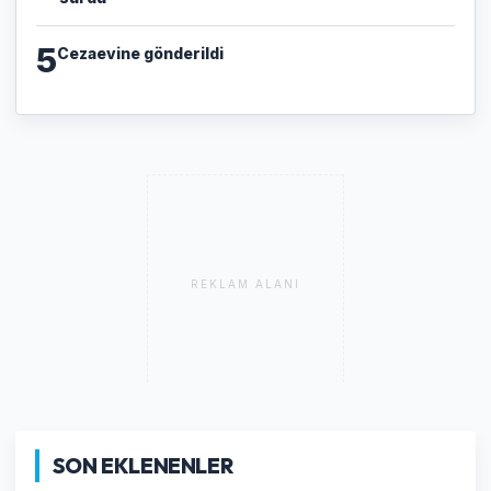
5
Cezaevine gönderildi
REKLAM ALANI
SON EKLENENLER