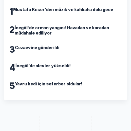
1
Mustafa Keser’den müzik ve kahkaha dolu gece
2
İnegöl'de orman yangını! Havadan ve karadan
müdahale ediliyor
3
Cezaevine gönderildi
4
İnegöl’de alevler yükseldi!
5
Yavru kedi için seferber oldular!