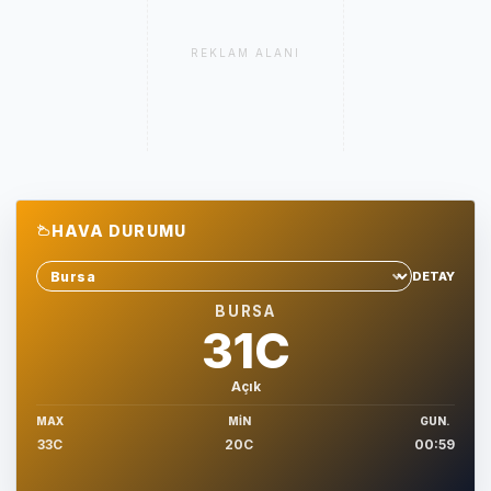
REKLAM ALANI
HAVA DURUMU
DETAY
Sehir sec
BURSA
31C
Açık
MAX
MIN
GUN.
33C
20C
00:59