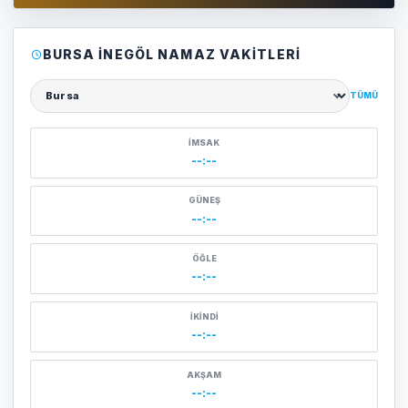
BURSA İNEGÖL NAMAZ VAKITLERI
TÜMÜ
Şehir seçin
İMSAK
--:--
GÜNEŞ
--:--
ÖĞLE
--:--
İKINDI
--:--
AKŞAM
--:--