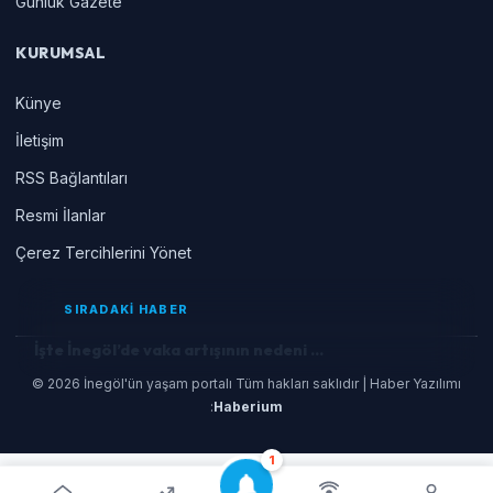
Gunluk Gazete
KURUMSAL
Künye
İletişim
RSS Bağlantıları
Resmi İlanlar
Çerez Tercihlerini Yönet
SIRADAKİ HABER
İşte İnegöl’de vaka artışının nedeni ...
© 2026 İnegöl'ün yaşam portalı Tüm hakları saklıdır | Haber Yazılımı
:
Haberium
1