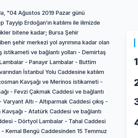
da, "04 Ağustos 2019 Pazar günü
Tayyip Erdoğan’ın katılımı ile ilimizde
ikler bitene kadar; Bursa Şehir
iben şehir merkezi yol ayrımına kadar olan
ş istikameti ve bağlantı yolları - Demirtaş
1
Lambalar - Panayır Lambalar - Buttim
varından İstanbul Yolu Caddesine katılım
çosman Kavşağı ve Merinos istikameti -
şağı - Fevzi Çakmak Caddesi ve bağlantı
Varyant Altı - Altıparmak Caddesi çıkış -
 Kavşağı - Atatürk Caddesi ve bağlantı
addesi - Dörtyol Lambalar - Tahal Caddesi
şak - Kemal Bengü Caddesinden 15 Temmuz