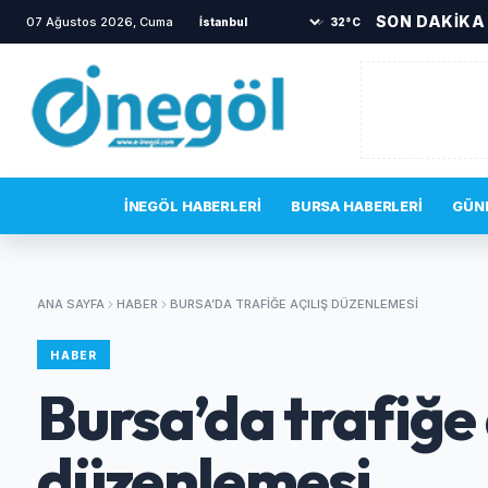
SON DAKİKA
07 Ağustos 2026, Cuma
•
İnegöl Devlet Hastanesi acil servisinde g
32°C
SON DAKIKA
İNEGÖL HABERLERI
BURSA HABERLERI
GÜN
ANA SAYFA
HABER
BURSA’DA TRAFIĞE AÇILIŞ DÜZENLEMESI
HABER
Bursa’da trafiğe 
düzenlemesi