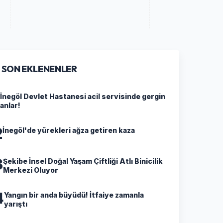
SON EKLENENLER
İnegöl Devlet Hastanesi acil servisinde gergin
anlar!
2
İnegöl'de yürekleri ağza getiren kaza
3
Şekibe İnsel Doğal Yaşam Çiftliği Atlı Binicilik
Merkezi Oluyor
4
Yangın bir anda büyüdü! İtfaiye zamanla
yarıştı