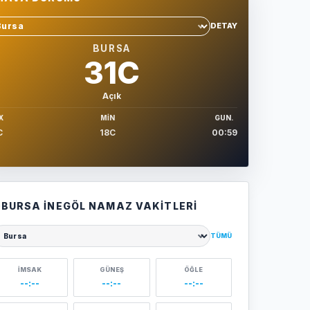
DETAY
hir sec
BURSA
31C
Açık
X
MIN
GUN.
C
18C
00:59
BURSA İNEGÖL NAMAZ VAKITLERI
TÜMÜ
ehir seçin
İMSAK
GÜNEŞ
ÖĞLE
--:--
--:--
--:--