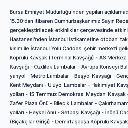
Bursa Emniyet Müdürlüğü’nden yapılan açıklama
15.30’dan itibaren Cumhurbaşkanımız Sayın Recep 
gerçekleştirilecek etkinlikler çerçevesinde etkinl
Hastanesi’nden İstanbul istikametine otobanı tak
kısım ile İstanbul Yolu Caddesi şehir merkezi geli
Köprülü Kavşak (Terminal Kavşağı) - AS Merkez 
Kavşağı - Özdilek Lambalar - Avrupa Konseyi Bul
yanyol - Metro Lambalar - Beşyol Kavşağı - Gen
Kent Meydanı - Uluyol Lambalar - Hakimiyet Kav
yolları - 15 Temmuz Demokrasi Meydanı Kavşak - 
Zafer Plaza Önü - Bilecik Lambalar - Çakırhamam
yolları - Heykel önü - Setbaşı Kavşağı - İnönü C
(Bıçakçılar Girişi) - Demirtaşpaşa Köprülü Kav