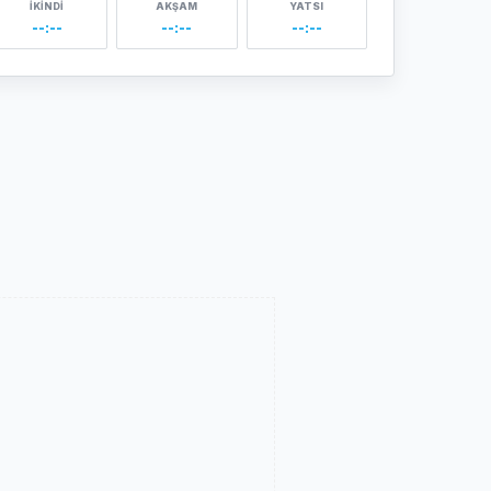
İKINDI
AKŞAM
YATSI
--:--
--:--
--:--