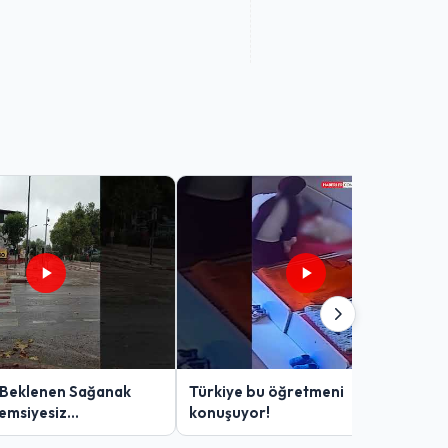
 Beklenen Sağanak
Türkiye bu öğretmeni
Şemsiyesiz
konuşuyor!
lar Zor Anlar Yaşadı