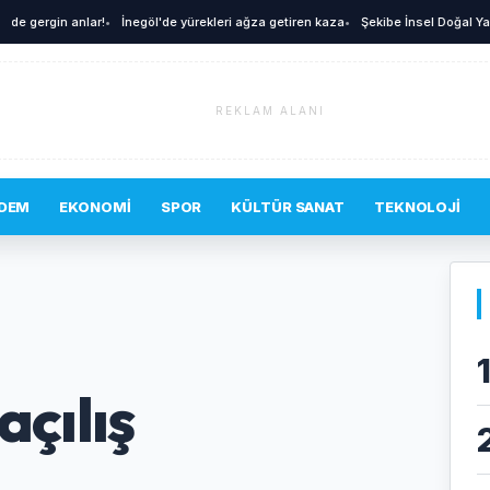
ergin anlar!
•
İnegöl'de yürekleri ağza getiren kaza
•
Şekibe İnsel Doğal Yaşam Çift
REKLAM ALANI
DEM
EKONOMI
SPOR
KÜLTÜR SANAT
TEKNOLOJI
açılış