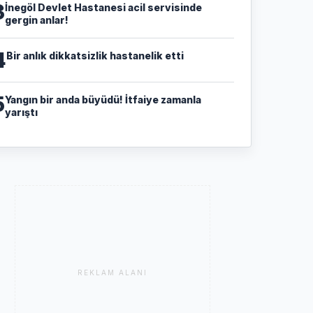
3
İnegöl Devlet Hastanesi acil servisinde
gergin anlar!
4
Bir anlık dikkatsizlik hastanelik etti
5
Yangın bir anda büyüdü! İtfaiye zamanla
yarıştı
REKLAM ALANI