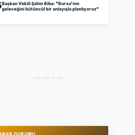
5
Başkan Vekili Şahin Biba: "Bursa'nın
geleceğini bütüncül bir anlayışla planlıyoruz"
REKLAM ALANI
HAVA DURUMU