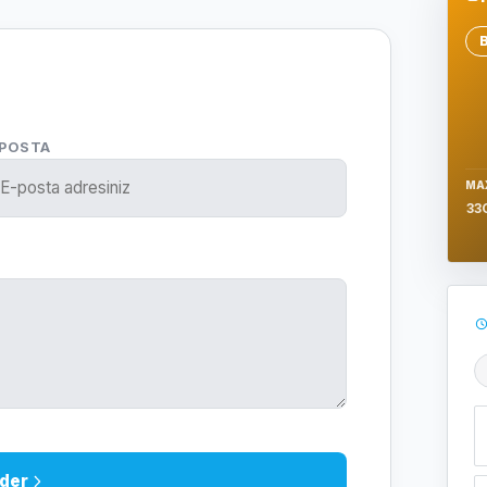
Se
-POSTA
MA
33
Ş
der