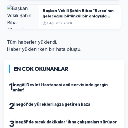
Başkan Vekili Şahin Biba: "Bursa'nın
geleceğini bütüncül bir anlayışla
planlıyoruz"
7 Ağustos 2026
Tüm haberler yüklendi.
Haber yüklenirken bir hata oluştu.
EN COK OKUNANLAR
1
İnegöl Devlet Hastanesi acil servisinde gergin
anlar!
2
İnegöl'de yürekleri ağza getiren kaza
3
İnegöl'de sıcak dakikalar! İkna çalışmaları sürüyor