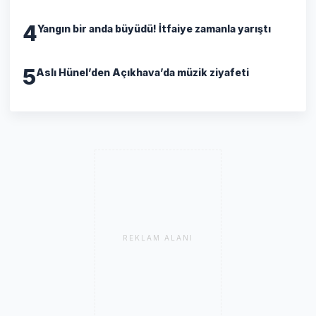
4
Yangın bir anda büyüdü! İtfaiye zamanla yarıştı
5
Aslı Hünel’den Açıkhava’da müzik ziyafeti
REKLAM ALANI