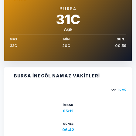
Sehir sec
BURSA
31C
Açık
MAX
MIN
GUN.
33C
20C
00:59
BURSA İNEGÖL NAMAZ VAKITLERI
TÜMÜ
Şehir seçin
İMSAK
05:12
GÜNEŞ
06:42