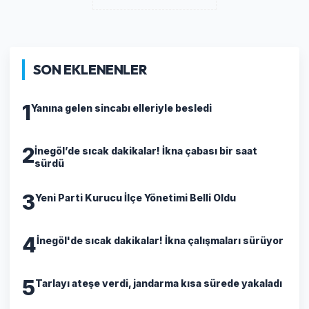
SON EKLENENLER
1
Yanına gelen sincabı elleriyle besledi
2
İnegöl’de sıcak dakikalar! İkna çabası bir saat
sürdü
3
Yeni Parti Kurucu İlçe Yönetimi Belli Oldu
4
İnegöl'de sıcak dakikalar! İkna çalışmaları sürüyor
5
Tarlayı ateşe verdi, jandarma kısa sürede yakaladı