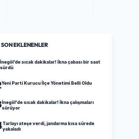
SON EKLENENLER
İnegöl’de sıcak dakikalar! İkna çabası bir saat
sürdü
2
Yeni Parti Kurucu İlçe Yönetimi Belli Oldu
3
İnegöl'de sıcak dakikalar! İkna çalışmaları
sürüyor
4
Tarlayı ateşe verdi, jandarma kısa sürede
yakaladı