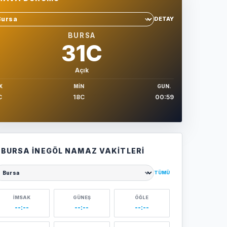
DETAY
hir sec
BURSA
31C
Açık
X
MIN
GUN.
C
18C
00:59
BURSA İNEGÖL NAMAZ VAKITLERI
TÜMÜ
ehir seçin
İMSAK
GÜNEŞ
ÖĞLE
--:--
--:--
--:--