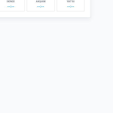
İKINDI
AKŞAM
YATSI
--:--
--:--
--:--