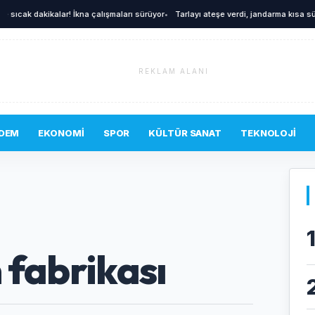
 dakikalar! İkna çalışmaları sürüyor
•
Tarlayı ateşe verdi, jandarma kısa sürede ya
REKLAM ALANI
DEM
EKONOMI
SPOR
KÜLTÜR SANAT
TEKNOLOJI
 fabrikası