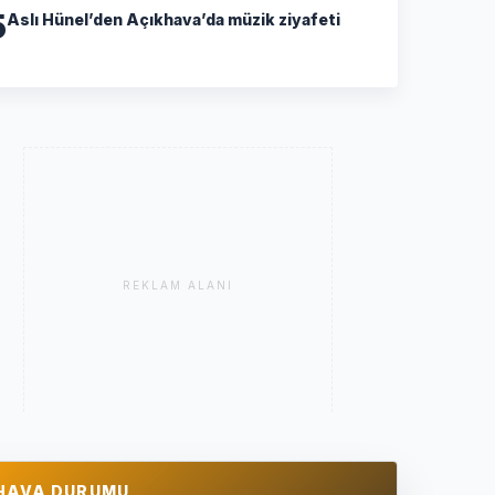
5
Aslı Hünel’den Açıkhava’da müzik ziyafeti
REKLAM ALANI
HAVA DURUMU