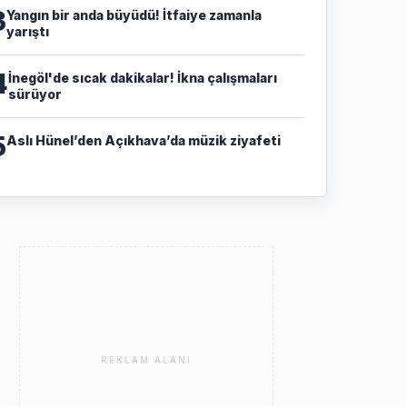
3
Yangın bir anda büyüdü! İtfaiye zamanla
yarıştı
4
İnegöl'de sıcak dakikalar! İkna çalışmaları
sürüyor
5
Aslı Hünel’den Açıkhava’da müzik ziyafeti
REKLAM ALANI