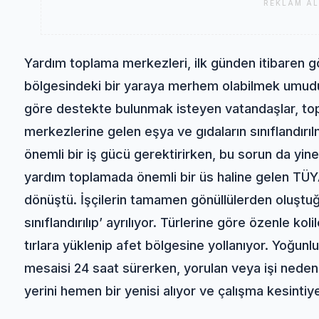
REKLAM AL
Yardım toplama merkezleri, ilk günden itibaren g
bölgesindeki bir yaraya merhem olabilmek umuduyl
göre destekte bulunmak isteyen vatandaşlar, to
merkezlerine gelen eşya ve gıdaların sınıflandırı
önemli bir iş gücü gerektirirken, bu sorun da yine
yardım toplamada önemli bir üs haline gelen TÜYA
dönüştü. İşçilerin tamamen gönüllülerden oluştuğ
sınıflandırılıp’ ayrılıyor. Türlerine göre özenle ko
tırlara yüklenip afet bölgesine yollanıyor. Yoğunl
mesaisi 24 saat sürerken, yorulan veya işi neden
yerini hemen bir yenisi alıyor ve çalışma kesint