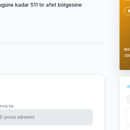
bugüne kadar 511 tır afet bölgesine
Se
MA
33
Ş
-POSTA