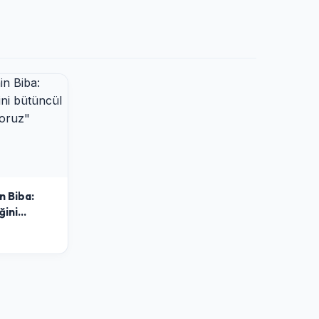
n Biba:
ğini
ışla