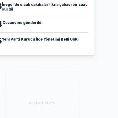
3
İnegöl’de sıcak dakikalar! İkna çabası bir saat
sürdü
4
Cezaevine gönderildi
5
Yeni Parti Kurucu İlçe Yönetimi Belli Oldu
REKLAM ALANI