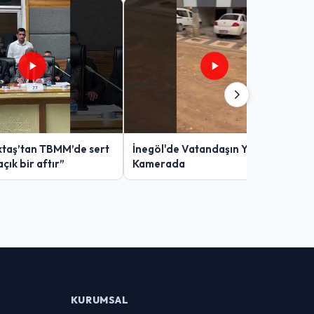
taş’tan TBMM’de sert
İnegöl'de Vatandaşın Yol Çilesi
açık bir aftır”
Kamerada
KURUMSAL