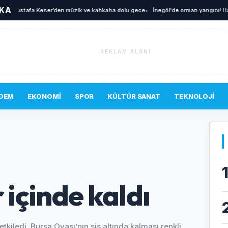
İKA
Mustafa Keser’den müzik ve kahkaha dolu gece
•
İnegöl'de orman yangını! Havad
REKLAM ALANI
DEM
EKONOMI
SPOR
KÜLTÜR SANAT
TEKNOLOJI
 içinde kaldı
tkiledi. Bursa Ovası’nın sis altında kalması renkli