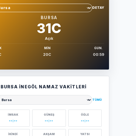
DETAY
hir sec
BURSA
31C
Açık
X
MIN
GUN.
C
20C
00:59
BURSA İNEGÖL NAMAZ VAKITLERI
TÜMÜ
ehir seçin
İMSAK
GÜNEŞ
ÖĞLE
--:--
--:--
--:--
İKINDI
AKŞAM
YATSI