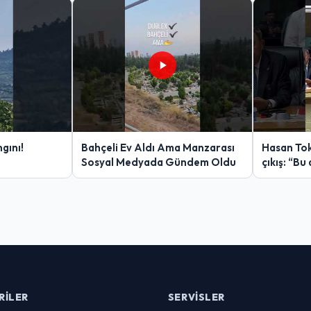
gını!
Bahçeli Ev Aldı Ama Manzarası
Hasan Tok
Sosyal Medyada Gündem Oldu
çıkış: “Bu 
RILER
SERVISLER