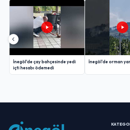
İnegöl'de çay bahçesinde yedi
İnegöl'de orman yan
içti hesabı ödemedi
KATEGO