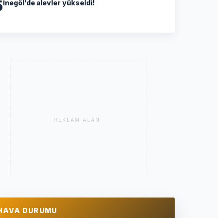
5
İnegöl’de alevler yükseldi!
REKLAM ALANI
HAVA DURUMU