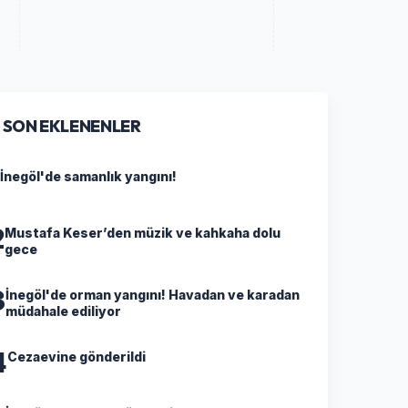
SON EKLENENLER
İnegöl'de samanlık yangını!
2
Mustafa Keser’den müzik ve kahkaha dolu
gece
3
İnegöl'de orman yangını! Havadan ve karadan
müdahale ediliyor
4
Cezaevine gönderildi