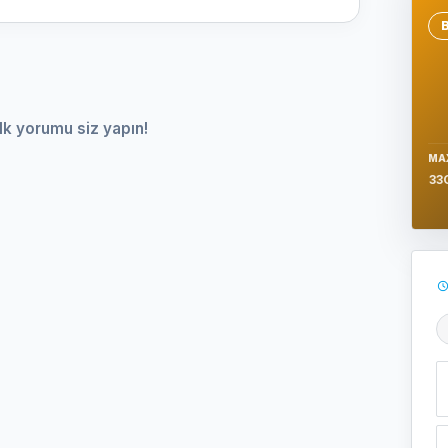
Se
lk yorumu siz yapın!
MA
33
Ş