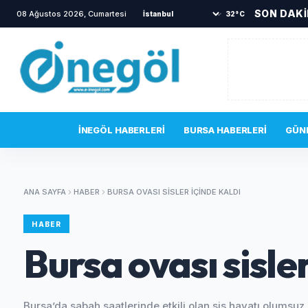
SON DAK
08 Ağustos 2026, Cumartesi
•
İnegöl'de samanlık yangını!
•
32°C
SON DAKIKA
İNEGÖL HABERLERI
BURSA HABERLERI
GÜN
ANA SAYFA
HABER
BURSA OVASI SISLER IÇINDE KALDI
HABER
Bursa ovası sisler
Bursa’da sabah saatlerinde etkili olan sis hayatı olumsuz e