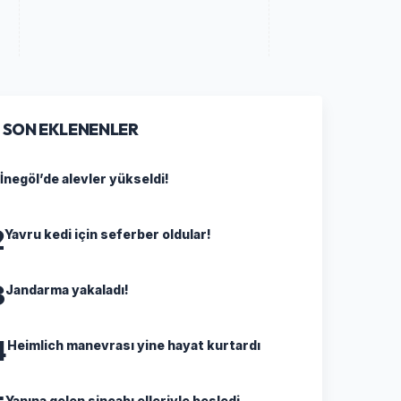
SON EKLENENLER
İnegöl’de alevler yükseldi!
2
Yavru kedi için seferber oldular!
3
Jandarma yakaladı!
4
Heimlich manevrası yine hayat kurtardı
Yanına gelen sincabı elleriyle besledi