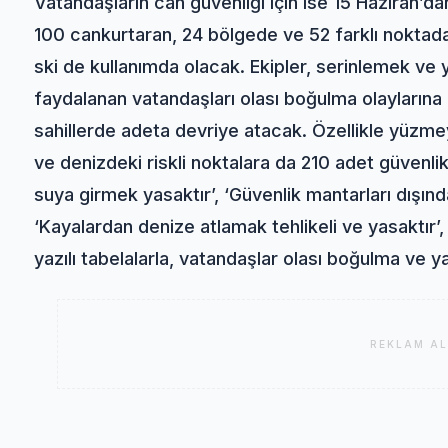
Vatandaşların can güvenliği için ise 15 Haziran’dan
100 cankurtaran, 24 bölgede ve 52 farklı noktada
ski de kullanımda olacak. Ekipler, serinlemek v
faydalanan vatandaşları olası boğulma olayların
sahillerde adeta devriye atacak. Özellikle yüzme
ve denizdeki riskli noktalara da 210 adet güvenlik 
suya girmek yasaktır’, ‘Güvenlik mantarları dışınd
‘Kayalardan denize atlamak tehlikeli ve yasaktır’,
yazılı tabelalarla, vatandaşlar olası boğulma ve ya
REKLAM AL