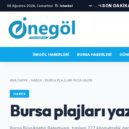
SON DAKİK
08 Ağustos 2026, Cumartesi
...°C
SON DAKIKA
İNEGÖL HABERLERI
BURSA HABERLERI
GÜN
ANA SAYFA
HABER
BURSA PLAJLARI YAZA HAZIR
HABER
Bursa plajları ya
Bursa Büyükşehir Belediyesi, toplam 277 kilometrelik deni