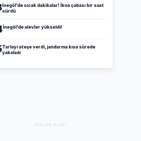
3
İnegöl’de sıcak dakikalar! İkna çabası bir saat
sürdü
4
İnegöl’de alevler yükseldi!
5
Tarlayı ateşe verdi, jandarma kısa sürede
yakaladı
REKLAM ALANI