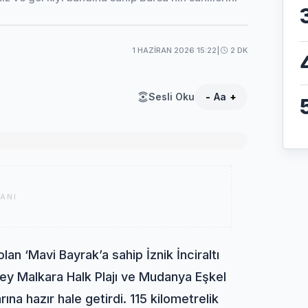
1 HAZIRAN 2026 15:22
|
2 DK
Sesli Oku
-
Aa
+
ANI
an ‘Mavi Bayrak’a sahip İznik İnciraltı
abey Malkara Halk Plajı ve Mudanya Eşkel
arına hazır hale getirdi. 115 kilometrelik