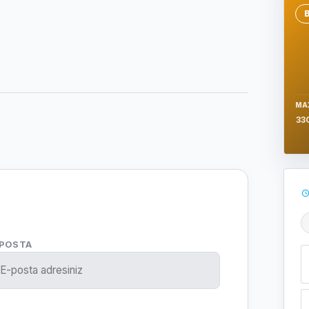
Se
MA
33
Ş
-POSTA