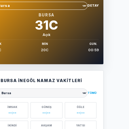
DETAY
hir sec
BURSA
31C
Açık
X
MIN
GUN.
C
20C
00:59
BURSA İNEGÖL NAMAZ VAKITLERI
TÜMÜ
ehir seçin
İMSAK
GÜNEŞ
ÖĞLE
--:--
--:--
--:--
İKINDI
AKŞAM
YATSI