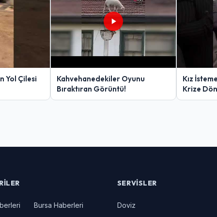
 Yol Çilesi
Kahvehanedekiler Oyunu
Kız İstem
Bıraktıran Görüntü!
Krize Dö
RILER
SERVISLER
berleri
Bursa Haberleri
Doviz