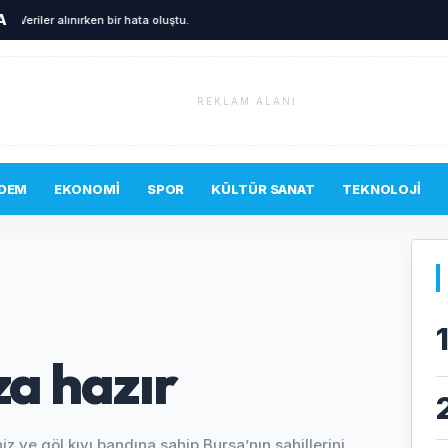
A
Veriler alınırken bir hata oluştu.
REKLAM ALANI
DEM
EKONOMI
SPOR
KÜLTÜR SANAT
TEKNOLOJI
za hazır
z ve göl kıyı bandına sahip Bursa’nın sahillerini