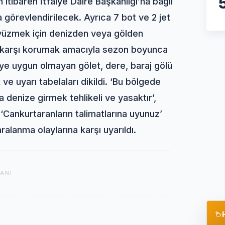
 itibaren İtfaiye Daire Başkanlığı’na bağlı
 görevlendirilecek. Ayrıca 7 bot ve 2 jet
e yüzmek için denizden veya gölden
a karşı korumak amacıyla sezon boyunca
ye uygun olmayan gölet, dere, baraj gölü
ve uyarı tabelaları dikildi. ‘Bu bölgede
a denize girmek tehlikeli ve yasaktır’,
 ‘Cankurtaranların talimatlarına uyunuz’
ralanma olaylarına karşı uyarıldı.
ANI