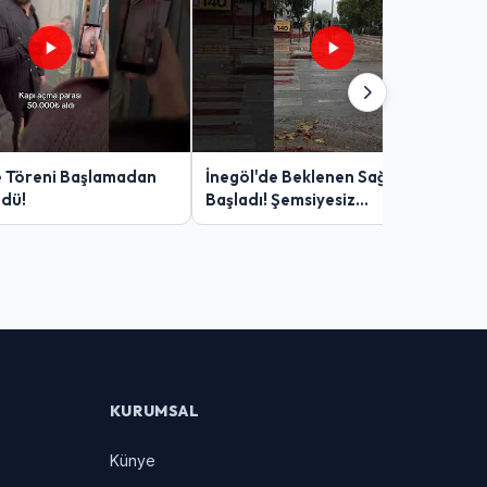
e Töreni Başlamadan
İnegöl'de Beklenen Sağanak
ndü!
Başladı! Şemsiyesiz
Yakalananlar Zor Anlar Yaşadı
KURUMSAL
Künye