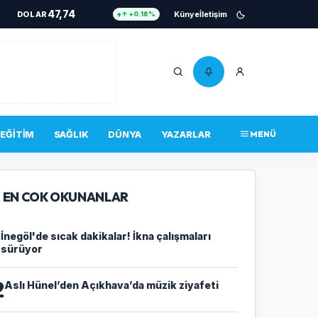
47,74
DOLAR
Künye
İletişim
↑ +0.18%
55,25
EURO
↑ +0.32%
6.661
ALTIN
↑ +2.59%
13,779
BIST 100
↓ -14.00%
4.756.467
BITCOIN
↑ +0.34%
EĞITIM
SAĞLIK
DÜNYA
YAZARLAR
MENÜ
47,74
DOLAR
↑ +0.18%
EN COK OKUNANLAR
1
İnegöl'de sıcak dakikalar! İkna çalışmaları
sürüyor
2
Aslı Hünel’den Açıkhava’da müzik ziyafeti