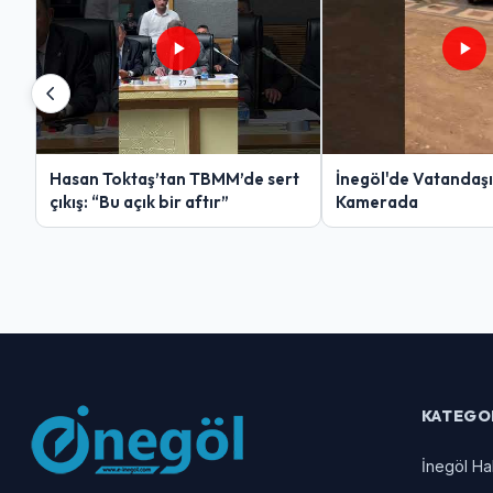
Hasan Toktaş’tan TBMM’de sert
İnegöl'de Vatandaşın
çıkış: “Bu açık bir aftır”
Kamerada
KATEGO
İnegöl Ha