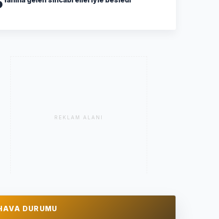
5
REKLAM ALANI
HAVA DURUMU