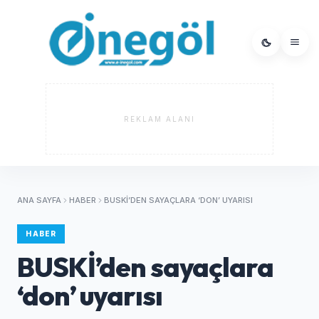
REKLAM ALANI
ANA SAYFA
HABER
BUSKİ’DEN SAYAÇLARA ‘DON’ UYARISI
HABER
BUSKİ’den sayaçlara
‘don’ uyarısı