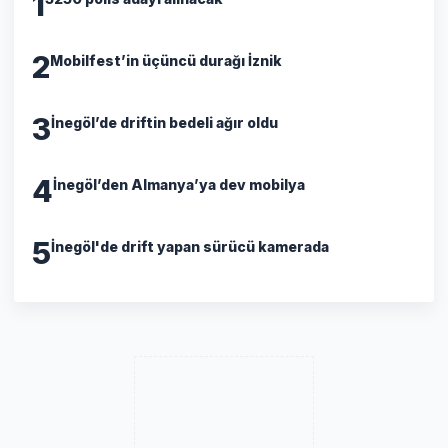
1
2
Mobilfest’in üçüncü durağı İznik
3
İnegöl’de driftin bedeli ağır oldu
4
İnegöl’den Almanya’ya dev mobilya
5
İnegöl'de drift yapan sürücü kamerada