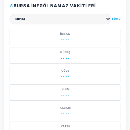
BURSA İNEGÖL NAMAZ VAKITLERI
TÜMÜ
Şehir seçin
İMSAK
--:--
GÜNEŞ
--:--
ÖĞLE
--:--
İKINDI
--:--
AKŞAM
--:--
YATSI