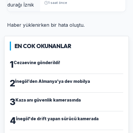
1 saat önce
Haber yüklenirken bir hata oluştu.
EN COK OKUNANLAR
1
Cezaevine gönderildi!
2
İnegöl’den Almanya’ya dev mobilya
3
Kaza anı güvenlik kamerasında
4
İnegöl'de drift yapan sürücü kamerada