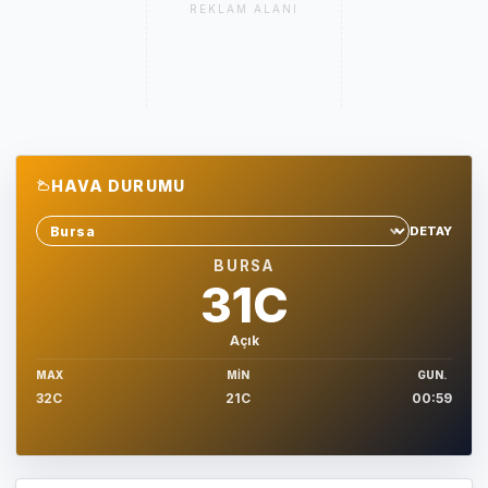
REKLAM ALANI
HAVA DURUMU
DETAY
Sehir sec
BURSA
31C
Açık
MAX
MIN
GUN.
32C
21C
00:59