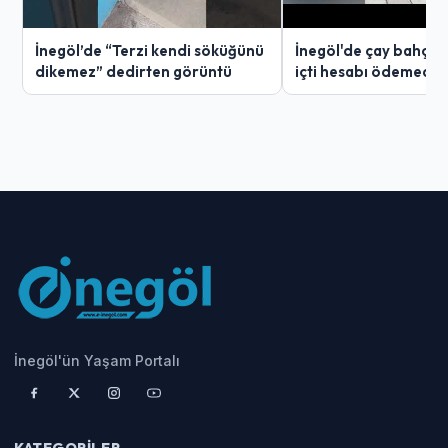
İnegöl’de “Terzi kendi söküğünü
İnegöl'de çay bahçes
dikemez” dedirten görüntü
içti hesabı ödemedi
İnegöl'ün Yaşam Portalı
KATEGORILER