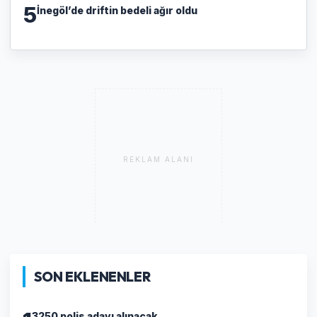
5
İnegöl’de driftin bedeli ağır oldu
REKLAM ALANI
SON EKLENENLER
3250 polis adayı alınacak