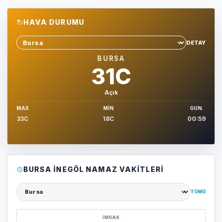
HAVA DURUMU
DETAY
Sehir sec
BURSA
31C
Açık
MAX
MIN
GUN.
33C
18C
00:59
BURSA İNEGÖL NAMAZ VAKITLERI
TÜMÜ
Şehir seçin
İMSAK