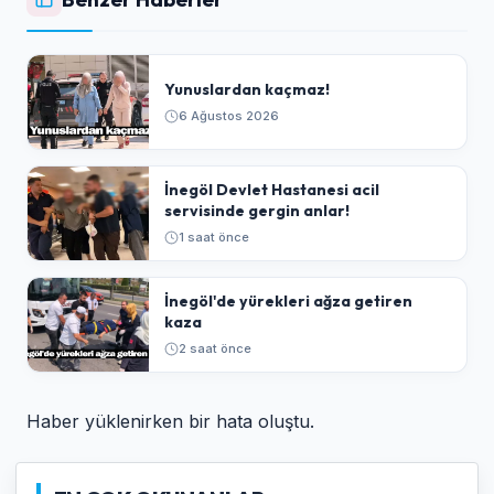
Yunuslardan kaçmaz!
6 Ağustos 2026
İnegöl Devlet Hastanesi acil
servisinde gergin anlar!
1 saat önce
İnegöl'de yürekleri ağza getiren
kaza
2 saat önce
Haber yüklenirken bir hata oluştu.