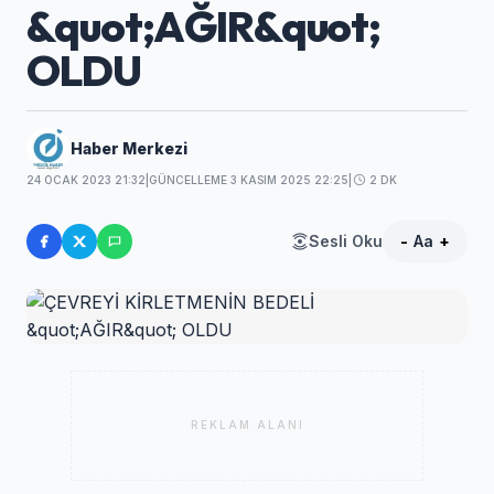
&quot;AĞIR&quot;
OLDU
Haber Merkezi
24 OCAK 2023 21:32
|
GÜNCELLEME 3 KASIM 2025 22:25
|
2 DK
Sesli Oku
-
Aa
+
REKLAM ALANI