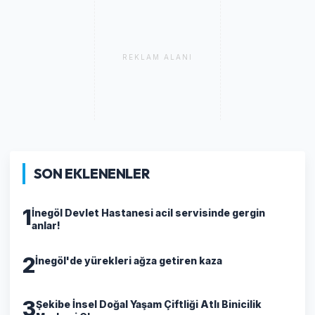
REKLAM ALANI
SON EKLENENLER
1
İnegöl Devlet Hastanesi acil servisinde gergin
anlar!
2
İnegöl'de yürekleri ağza getiren kaza
3
Şekibe İnsel Doğal Yaşam Çiftliği Atlı Binicilik