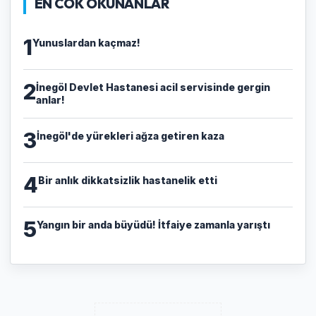
EN COK OKUNANLAR
1
Yunuslardan kaçmaz!
2
İnegöl Devlet Hastanesi acil servisinde gergin
anlar!
3
İnegöl'de yürekleri ağza getiren kaza
4
Bir anlık dikkatsizlik hastanelik etti
5
Yangın bir anda büyüdü! İtfaiye zamanla yarıştı