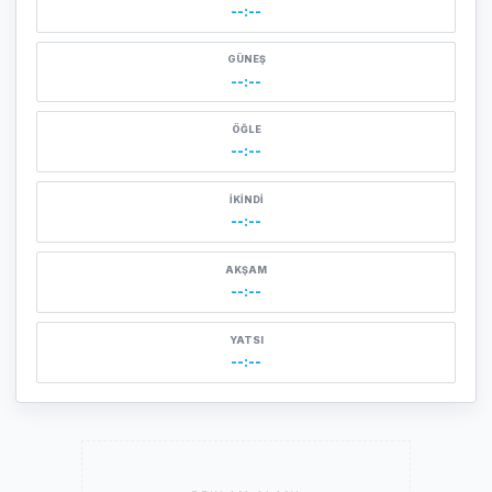
--:--
GÜNEŞ
--:--
ÖĞLE
--:--
İKINDI
--:--
AKŞAM
--:--
YATSI
--:--