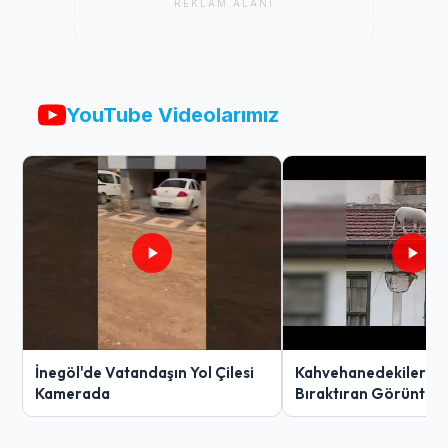
REKLAM ALANI
YouTube Videolarımız
İnegöl'de Vatandaşın Yol Çilesi
Kahvehanedekiler O
Kamerada
Bıraktıran Görüntü!