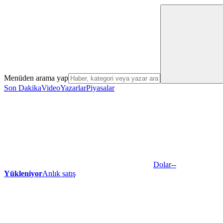
Menüden arama yap
Son Dakika
Video
Yazarlar
Piyasalar
Dolar
--
Yükleniyor
Anlık satış