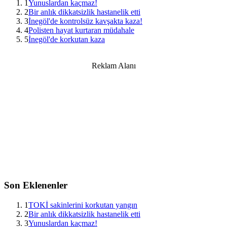
1
Yunuslardan kaçmaz!
2
Bir anlık dikkatsizlik hastanelik etti
3
İnegöl'de kontrolsüz kavşakta kaza!
4
Polisten hayat kurtaran müdahale
5
İnegöl'de korkutan kaza
Reklam Alanı
Son Eklenenler
1
TOKİ sakinlerini korkutan yangın
2
Bir anlık dikkatsizlik hastanelik etti
3
Yunuslardan kaçmaz!