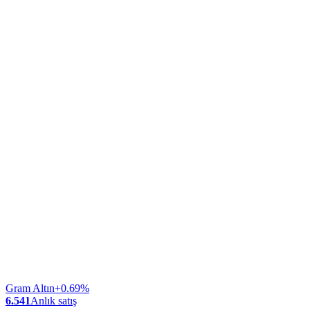
Gram Altın
+0.69%
6.541
Anlık satış