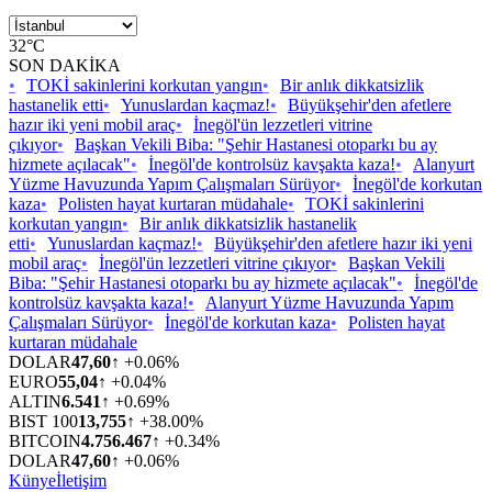
32°C
SON DAKİKA
•
TOKİ sakinlerini korkutan yangın
•
Bir anlık dikkatsizlik
hastanelik etti
•
Yunuslardan kaçmaz!
•
Büyükşehir'den afetlere
hazır iki yeni mobil araç
•
İnegöl'ün lezzetleri vitrine
çıkıyor
•
Başkan Vekili Biba: "Şehir Hastanesi otoparkı bu ay
hizmete açılacak"
•
İnegöl'de kontrolsüz kavşakta kaza!
•
Alanyurt
Yüzme Havuzunda Yapım Çalışmaları Sürüyor
•
İnegöl'de korkutan
kaza
•
Polisten hayat kurtaran müdahale
•
TOKİ sakinlerini
korkutan yangın
•
Bir anlık dikkatsizlik hastanelik
etti
•
Yunuslardan kaçmaz!
•
Büyükşehir'den afetlere hazır iki yeni
mobil araç
•
İnegöl'ün lezzetleri vitrine çıkıyor
•
Başkan Vekili
Biba: "Şehir Hastanesi otoparkı bu ay hizmete açılacak"
•
İnegöl'de
kontrolsüz kavşakta kaza!
•
Alanyurt Yüzme Havuzunda Yapım
Çalışmaları Sürüyor
•
İnegöl'de korkutan kaza
•
Polisten hayat
kurtaran müdahale
DOLAR
47,60
↑ +0.06%
EURO
55,04
↑ +0.04%
ALTIN
6.541
↑ +0.69%
BIST 100
13,755
↑ +38.00%
BITCOIN
4.756.467
↑ +0.34%
DOLAR
47,60
↑ +0.06%
Künye
İletişim