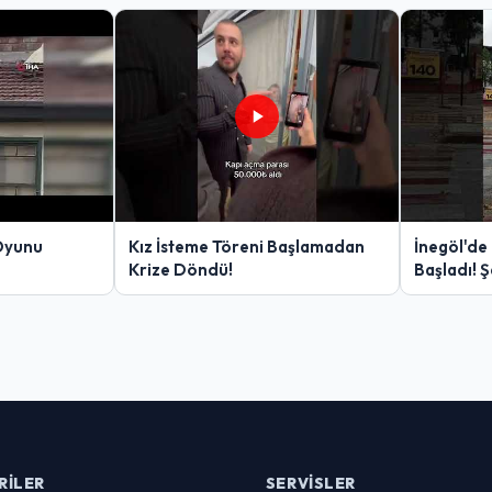
Oyunu
Kız İsteme Töreni Başlamadan
İnegöl'de
Krize Döndü!
Başladı! 
Yakalanan
RILER
SERVISLER