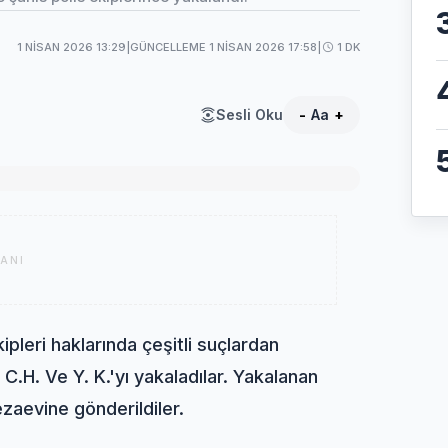
1 NISAN 2026 13:29
|
GÜNCELLEME 1 NISAN 2026 17:58
|
1 DK
Sesli Oku
-
Aa
+
ANI
pleri haklarında çeşitli suçlardan
, C.H. Ve Y. K.'yı yakaladılar. Yakalanan
zaevine gönderildiler.