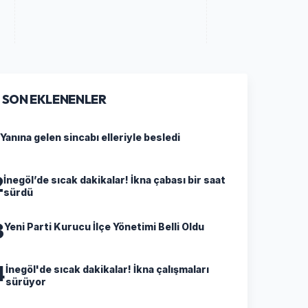
SON EKLENENLER
Yanına gelen sincabı elleriyle besledi
2
İnegöl’de sıcak dakikalar! İkna çabası bir saat
sürdü
3
Yeni Parti Kurucu İlçe Yönetimi Belli Oldu
4
İnegöl'de sıcak dakikalar! İkna çalışmaları
sürüyor