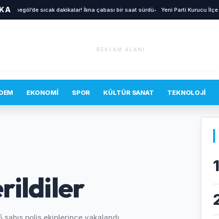
İKA
negöl’de sıcak dakikalar! İkna çabası bir saat sürdü
•
Yeni Parti Kurucu İlçe Yöneti
REKLAM ALANI
DEM
EKONOMI
SPOR
KÜLTÜR SANAT
TEKNOLOJI
ildiler
 şahıs polis ekiplerince yakalandı.