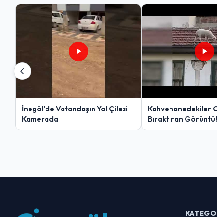
İnegöl'de Vatandaşın Yol Çilesi
Kahvehanedekiler 
Kamerada
Bıraktıran Görüntü!
KATEGO