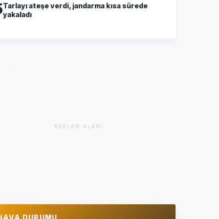
5
Tarlayı ateşe verdi, jandarma kısa sürede
yakaladı
REKLAM ALANI
HAVA DURUMU