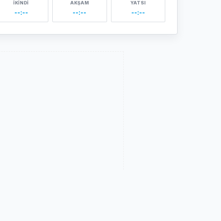
İKINDI
AKŞAM
YATSI
--:--
--:--
--:--