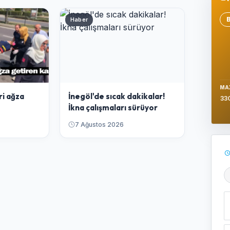
Haber
Se
MA
ri ağza
İnegöl'de sıcak dakikalar!
33
İkna çalışmaları sürüyor
7 Ağustos 2026
Ş