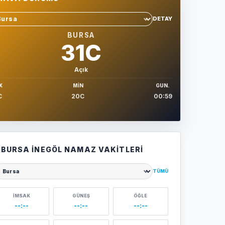
DETAY
hir sec
BURSA
31C
Açık
X
MIN
GUN.
C
20C
00:59
BURSA İNEGÖL NAMAZ VAKITLERI
TÜMÜ
ehir seçin
İMSAK
GÜNEŞ
ÖĞLE
--:--
--:--
--:--