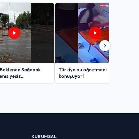
 Beklenen Sağanak
Türkiye bu öğretmeni
Şemsiyesiz
konuşuyor!
lar Zor Anlar Yaşadı
KURUMSAL