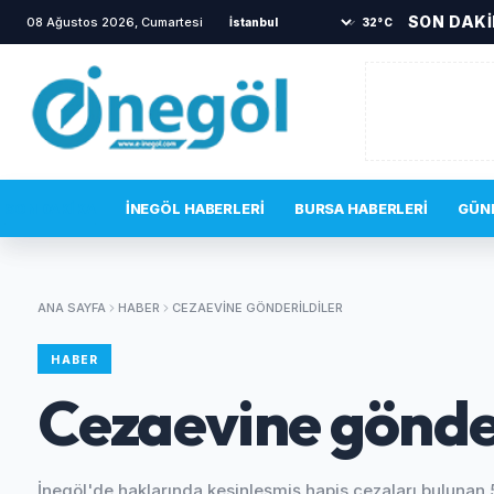
SON DAK
08 Ağustos 2026, Cumartesi
•
Yanına gelen sincabı elleriyle besledi
•
İ
32°C
SON DAKIKA
İNEGÖL HABERLERI
BURSA HABERLERI
GÜN
ANA SAYFA
HABER
CEZAEVINE GÖNDERILDILER
HABER
Cezaevine gönder
İnegöl'de haklarında kesinleşmiş hapis cezaları bulunan 5