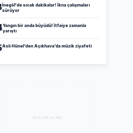
3
İnegöl'de sıcak dakikalar! İkna çalışmaları
sürüyor
4
Yangın bir anda büyüdü! İtfaiye zamanla
yarıştı
5
Aslı Hünel’den Açıkhava’da müzik ziyafeti
REKLAM ALANI