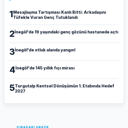
1
​Mesajlaşma Tartışması Kanlı Bitti: Arkadaşını
Tüfekle Vuran Genç Tutuklandı
2
İnegöl'de 19 yaşındaki genç gözünü hastanede açtı
3
İnegöl'de otluk alanda yangın!
4
İnegöl'de 145 yıllık fıçı mirası
5
Turgutalp Kentsel Dönüşümün 1. Etabında Hedef
2027
SIRADAKİ HABER