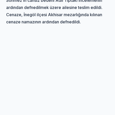
Sönmez’in cansız bedeni Adli Tıptaki incelemenin
ardından defnedilmek üzere ailesine teslim edildi.
Cenaze, İnegöl ilçesi Akhisar mezarlığında kılınan
cenaze namazının ardından defnedildi.