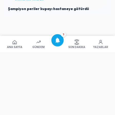
Şampiyon periler kupayı hastaneye götürdü
1
ANA SAYFA
GÜNDEM
SON DAKIKA
YAZARLAR
SON EKLENENLER
1
Uluslararası Bursa Festivali’nde tarih ve müzik
buluştu
2
Turgutalp Kentsel Dönüşümün 1. Etabında Hedef
2027
3
İnegöl'de 145 yıllık fıçı mirası