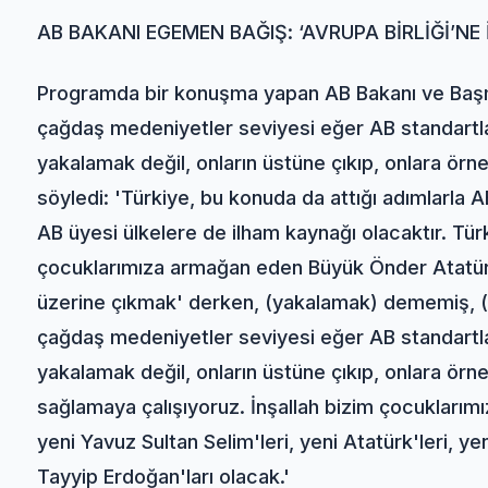
AB BAKANI EGEMEN BAĞIŞ: ‘AVRUPA BİRLİĞİ’NE
Programda bir konuşma yapan AB Bakanı ve Baş
çağdaş medeniyetler seviyesi eğer AB standartla
yakalamak değil, onların üstüne çıkıp, onlara örne
söyledi: 'Türkiye, bu konuda da attığı adımlarla 
AB üyesi ülkelere de ilham kaynağı olacaktır. Tü
çocuklarımıza armağan eden Büyük Önder Atatür
üzerine çıkmak' derken, (yakalamak) dememiş, (
çağdaş medeniyetler seviyesi eğer AB standartla
yakalamak değil, onların üstüne çıkıp, onlara örn
sağlamaya çalışıyoruz. İnşallah bizim çocuklarımı
yeni Yavuz Sultan Selim'leri, yeni Atatürk'leri, ye
Tayyip Erdoğan'ları olacak.'