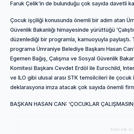
Faruk Çelik’in de bulunduğu çok sayıda davetli kat
Çocuk işçiliği konusunda önemli bir adım atan Ü
Güvenlik Bakanlığı himayesinde yürüttüğü ‘Çalışt
düzenlediği bir programla, kamuoyuyla paylaştı
programa Ümraniye Belediye Başkanı Hasan Can’ı
Egemen Bağış, Çalışma ve Sosyal Güvenlik Bakan
Komitesi Başkanı Cevdet Erdöl ile Eurochild, Inte
ve ILO gibi ulusal arası STK temsilcileri ile çocuk 
deklarasyona imza atacak çok sayıda önemli firmad
BAŞKAN HASAN CAN: ‘ÇOCUKLAR ÇALIŞMASIN,
REKLAM AL