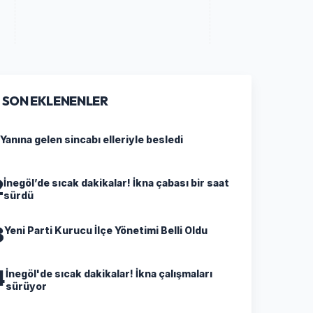
SON EKLENENLER
Yanına gelen sincabı elleriyle besledi
2
İnegöl’de sıcak dakikalar! İkna çabası bir saat
sürdü
3
Yeni Parti Kurucu İlçe Yönetimi Belli Oldu
4
İnegöl'de sıcak dakikalar! İkna çalışmaları
sürüyor