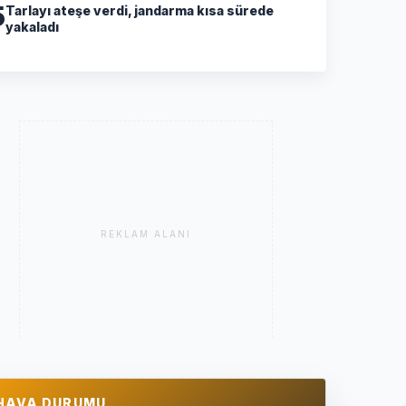
5
Tarlayı ateşe verdi, jandarma kısa sürede
yakaladı
REKLAM ALANI
HAVA DURUMU