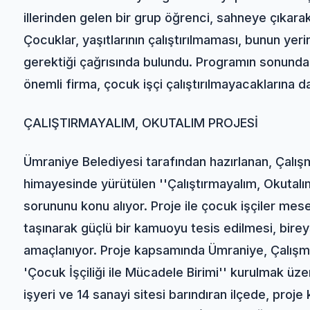
illerinden gelen bir grup öğrenci, sahneye çıkar
Çocuklar, yaşıtlarının çalıştırılmaması, bunun ye
gerektiği çağrısında bulundu. Programın sonunda
önemli firma, çocuk işçi çalıştırılmayacaklarına d
ÇALIŞTIRMAYALIM, OKUTALIM PROJESİ
Ümraniye Belediyesi tarafından hazırlanan, Çalış
himayesinde yürütülen ''Çalıştırmayalım, Okutalım
sorununu konu alıyor. Proje ile çocuk işçiler mes
taşınarak güçlü bir kamuoyu tesis edilmesi, birey
amaçlanıyor. Proje kapsamında Ümraniye, Çalışma
'Çocuk İşçiliği ile Mücadele Birimi'' kurulmak üzer
işyeri ve 14 sanayi sitesi barındıran ilçede, proje