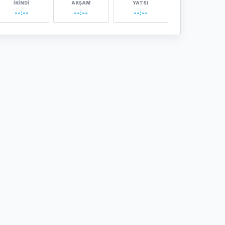
İKINDI
AKŞAM
YATSI
--:--
--:--
--:--