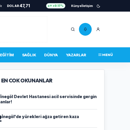
47,71
 dakikalar! İkna çalışmaları sürüyor
DOLAR
•
Tarlayı ateşe verdi, jandarma kısa sürede ya
Künye
İletişim
↑ +0.17%
55,17
EURO
↑ +0.27%
6.663
ALTIN
↑ +2.62%
13,774
BIST 100
↓ -18.00%
4.756.467
BITCOIN
↑ +0.34%
EĞITIM
SAĞLIK
DÜNYA
YAZARLAR
MENÜ
47,71
DOLAR
↑ +0.17%
EN COK OKUNANLAR
1
İnegöl Devlet Hastanesi acil servisinde gergin
anlar!
2
İnegöl'de yürekleri ağza getiren kaza