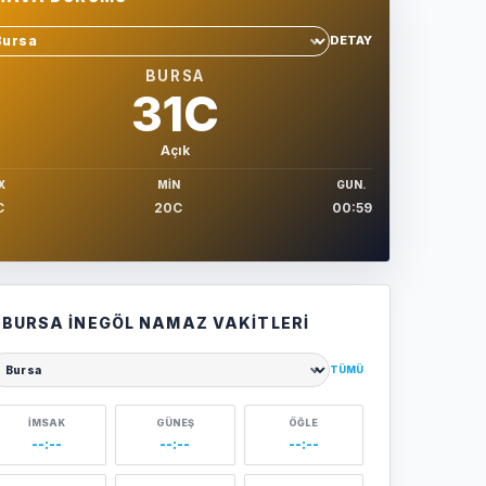
DETAY
hir sec
BURSA
31C
Açık
X
MIN
GUN.
C
20C
00:59
BURSA İNEGÖL NAMAZ VAKITLERI
TÜMÜ
ehir seçin
İMSAK
GÜNEŞ
ÖĞLE
--:--
--:--
--:--