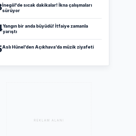
3
İnegöl'de sıcak dakikalar! İkna çalışmaları
sürüyor
4
Yangın bir anda büyüdü! İtfaiye zamanla
yarıştı
5
Aslı Hünel’den Açıkhava’da müzik ziyafeti
REKLAM ALANI