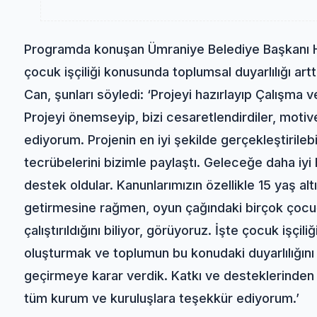
Programda konuşan Ümraniye Belediye Başkanı Has
çocuk işçiliği konusunda toplumsal duyarlılığı art
Can, şunları söyledi: ‘Projeyi hazırlayıp Çalışma 
Projeyi önemseyip, bizi cesaretlendirdiler, motiv
ediyorum. Projenin en iyi şekilde gerçekleştirileb
tecrübelerini bizimle paylaştı. Geleceğe daha iyi 
destek oldular. Kanunlarımızın özellikle 15 yaş al
getirmesine rağmen, oyun çağındaki birçok çocuğ
çalıştırıldığını biliyor, görüyoruz. İşte çocuk işçil
oluşturmak ve toplumun bu konudaki duyarlılığını
geçirmeye karar verdik. Katkı ve desteklerinden 
tüm kurum ve kuruluşlara teşekkür ediyorum.’