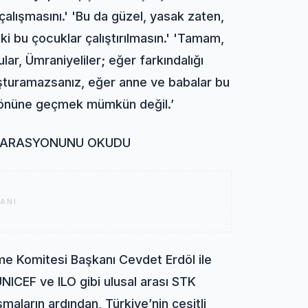
alışmasını.' 'Bu da güzel, yasak zaten,
ki bu çocuklar çalıştırılmasın.' 'Tamam,
lar, Ümraniyeliler; eğer farkındalığı
uşturamazsanız, eğer anne ve babalar bu
n önüne geçmek mümkün değil.’
ELARASYONUNU OKUDU
ANI
e Komitesi Başkanı Cevdet Erdöl ile
UNICEF ve ILO gibi ulusal arası STK
uşmaların ardından, Türkiye’nin çeşitli