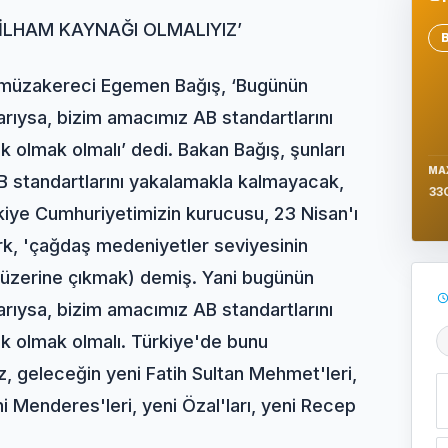
 İLHAM KAYNAĞI OLMALIYIZ’
Se
müzakereci Egemen Bağış, ‘Bugünün
rıysa, bizim amacımız AB standartlarını
k olmak olmalı’ dedi. Bakan Bağış, şunları
MA
AB standartlarını yakalamakla kalmayacak,
33
rkiye Cumhuriyetimizin kurucusu, 23 Nisan'ı
k, 'çağdaş medeniyetler seviyesinin
üzerine çıkmak) demiş. Yani bugünün
rıysa, bizim amacımız AB standartlarını
ek olmak olmalı. Türkiye'de bunu
Ş
z, geleceğin yeni Fatih Sultan Mehmet'leri,
ni Menderes'leri, yeni Özal'ları, yeni Recep