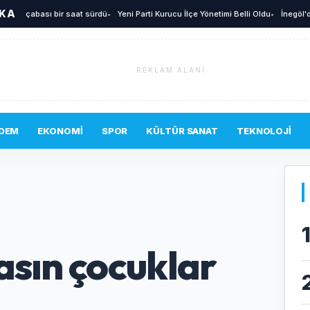
İKA
çabası bir saat sürdü
•
Yeni Parti Kurucu İlçe Yönetimi Belli Oldu
•
İnegöl'de sıcak
REKLAM ALANI
DEM
EKONOMI
SPOR
KÜLTÜR SANAT
TEKNOLOJI
asın çocuklar