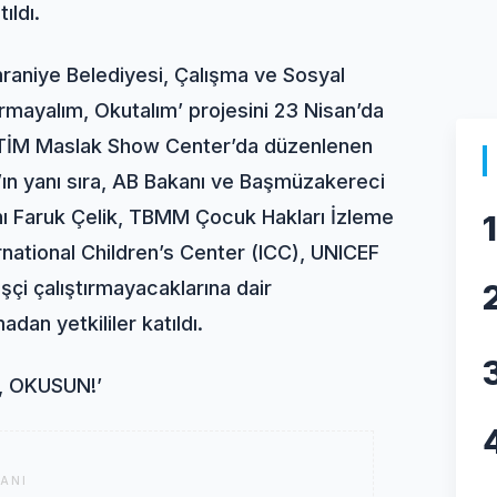
ıldı.
mraniye Belediyesi, Çalışma ve Sosyal
ırmayalım, Okutalım’ projesini 23 Nisan’da
. TİM Maslak Show Center’da düzenlenen
n yanı sıra, AB Bakanı ve Başmüzakereci
ı Faruk Çelik, TBMM Çocuk Hakları İzleme
1
rnational Children’s Center (ICC), UNICEF
işçi çalıştırmayacaklarına dair
an yetkililer katıldı.
 OKUSUN!’
ANI