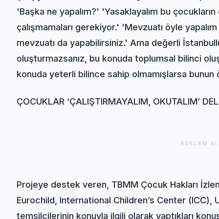
'Başka ne yapalım?' 'Yasaklayalım bu çocukların ç
çalışmamaları gerekiyor.' 'Mevzuatı öyle yapalım 
mevzuatı da yapabilirsiniz.' Ama değerli İstanbullu
oluşturmazsanız, bu konuda toplumsal bilinci ol
konuda yeterli bilince sahip olmamışlarsa bunu
ÇOCUKLAR ‘ÇALIŞTIRMAYALIM, OKUTALIM’ D
REKLAM AL
Projeye destek veren, TBMM Çocuk Hakları İzlem
Eurochild, International Children’s Center (ICC), 
temsilcilerinin konuyla ilgili olarak yaptıkları kon