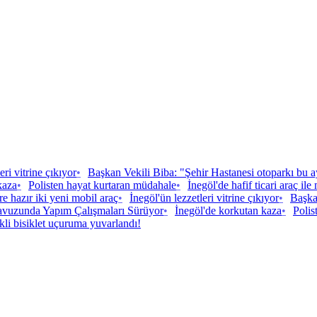
eri vitrine çıkıyor
•
Başkan Vekili Biba: "Şehir Hastanesi otoparkı bu a
kaza
•
Polisten hayat kurtaran müdahale
•
İnegöl'de hafif ticari araç ile
e hazır iki yeni mobil araç
•
İnegöl'ün lezzetleri vitrine çıkıyor
•
Başka
vuzunda Yapım Çalışmaları Sürüyor
•
İnegöl'de korkutan kaza
•
Polis
ikli bisiklet uçuruma yuvarlandı!