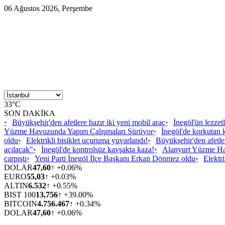
06 Ağustos 2026, Perşembe
33°C
SON DAKİKA
•
Büyükşehir'den afetlere hazır iki yeni mobil araç
•
İnegöl'ün lezzetl
Yüzme Havuzunda Yapım Çalışmaları Sürüyor
•
İnegöl'de korkutan 
oldu
•
Elektrikli bisiklet uçuruma yuvarlandı!
•
Büyükşehir'den afetler
açılacak"
•
İnegöl'de kontrolsüz kavşakta kaza!
•
Alanyurt Yüzme Ha
çarpıştı
•
Yeni Parti İnegöl İlçe Başkanı Erkan Dönmez oldu
•
Elektr
DOLAR
47,60
↑ +0.06%
EURO
55,03
↑ +0.03%
ALTIN
6.532
↑ +0.55%
BIST 100
13,756
↑ +39.00%
BITCOIN
4.756.467
↑ +0.34%
DOLAR
47,60
↑ +0.06%