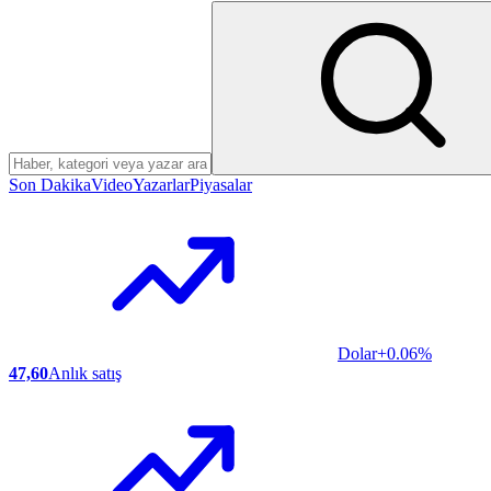
Menüden arama yap
Son Dakika
Video
Yazarlar
Piyasalar
Dolar
+0.06%
47,60
Anlık satış