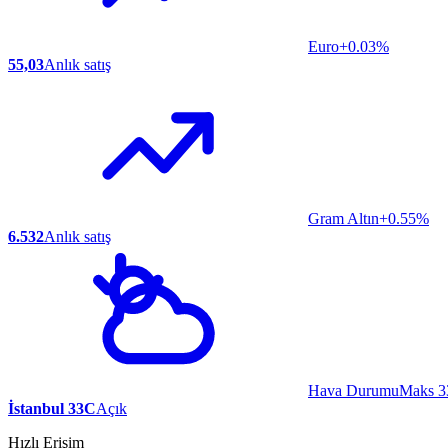
Euro
+0.03%
55,03
Anlık satış
Gram Altın
+0.55%
6.532
Anlık satış
Hava Durumu
Maks 3
İstanbul 33C
Açık
Hızlı Erişim