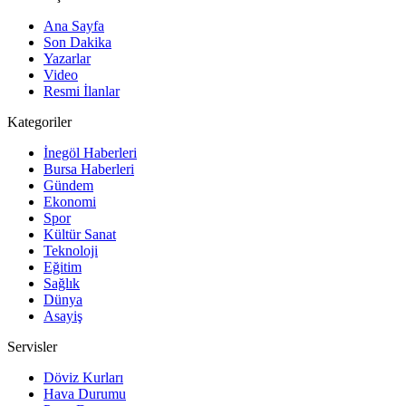
Ana Sayfa
Son Dakika
Yazarlar
Video
Resmi İlanlar
Kategoriler
İnegöl Haberleri
Bursa Haberleri
Gündem
Ekonomi
Spor
Kültür Sanat
Teknoloji
Eğitim
Sağlık
Dünya
Asayiş
Servisler
Döviz Kurları
Hava Durumu