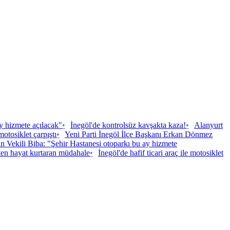
y hizmete açılacak"
•
İnegöl'de kontrolsüz kavşakta kaza!
•
Alanyurt
 motosiklet çarpıştı
•
Yeni Parti İnegöl İlçe Başkanı Erkan Dönmez
n Vekili Biba: "Şehir Hastanesi otoparkı bu ay hizmete
ten hayat kurtaran müdahale
•
İnegöl'de hafif ticari araç ile motosiklet