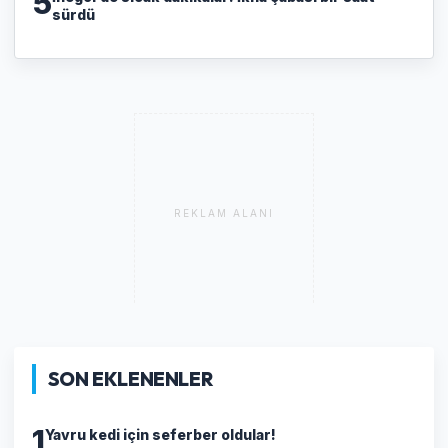
5
sürdü
REKLAM ALANI
SON EKLENENLER
1
Yavru kedi için seferber oldular!