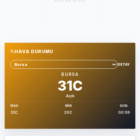
REKLAM ALANI
HAVA DURUMU
DETAY
Sehir sec
BURSA
31C
Açık
MAX
MIN
GUN.
33C
20C
00:59