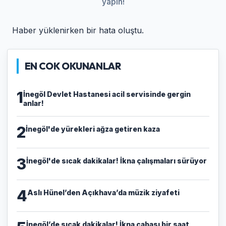
yapın!
Haber yüklenirken bir hata oluştu.
EN COK OKUNANLAR
1
İnegöl Devlet Hastanesi acil servisinde gergin
anlar!
2
İnegöl'de yürekleri ağza getiren kaza
3
İnegöl'de sıcak dakikalar! İkna çalışmaları sürüyor
4
Aslı Hünel’den Açıkhava’da müzik ziyafeti
İnegöl’de sıcak dakikalar! İkna çabası bir saat