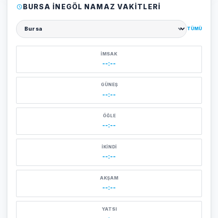
BURSA İNEGÖL NAMAZ VAKITLERI
TÜMÜ
Şehir seçin
İMSAK
--:--
GÜNEŞ
--:--
ÖĞLE
--:--
İKINDI
--:--
AKŞAM
--:--
YATSI