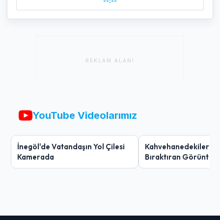
--:--
REKLAM ALANI
YouTube Videolarımız
İnegöl'de Vatandaşın Yol Çilesi
Kahvehanedekiler O
Kamerada
Bıraktıran Görüntü!