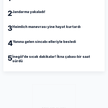
2
Jandarma yakaladı!
3
Heimlich manevrası yine hayat kurtardı
4
Yanına gelen sincabı elleriyle besledi
5
İnegöl’de sıcak dakikalar! İkna çabası bir saat
sürdü