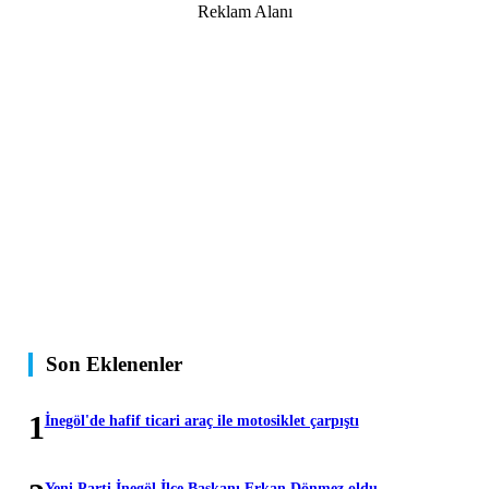
Reklam Alanı
Son Eklenenler
1
İnegöl'de hafif ticari araç ile motosiklet çarpıştı
Yeni Parti İnegöl İlçe Başkanı Erkan Dönmez oldu