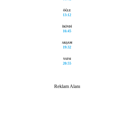
ÖĞLE
13:12
İKINDI
16:45
AKŞAM
19:32
YATSI
20:55
Reklam Alanı