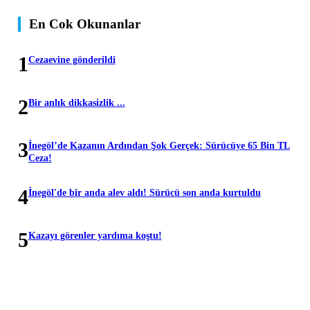
En Cok Okunanlar
1
Cezaevine gönderildi
2
Bir anlık dikkasizlik ...
3
​İnegöl’de Kazanın Ardından Şok Gerçek: Sürücüye 65 Bin TL
Ceza!
4
İnegöl'de bir anda alev aldı! Sürücü son anda kurtuldu
5
Kazayı görenler yardıma koştu!