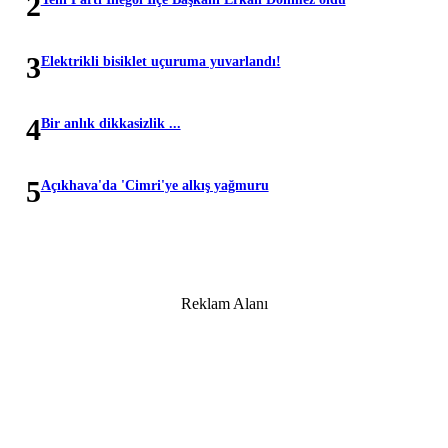
2
3
Elektrikli bisiklet uçuruma yuvarlandı!
4
Bir anlık dikkasizlik ...
5
Açıkhava'da 'Cimri'ye alkış yağmuru
Reklam Alanı