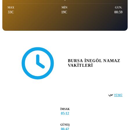
MAX
MIN
GUN.
33C
19C
00:59
BURSA İNEGÖL NAMAZ
VAKITLERI
TÜMÜ
Şehir seçin
İMSAK
05:12
GÜNEŞ
06:42