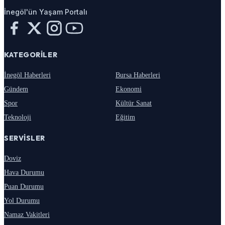
İnegöl'ün Yaşam Portalı
KATEGORILER
İnegöl Haberleri
Bursa Haberleri
Gündem
Ekonomi
Spor
Kültür Sanat
Teknoloji
Eğitim
SERVISLER
Doviz
Hava Durumu
Puan Durumu
Yol Durumu
Namaz Vakitleri