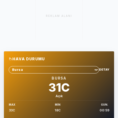
REKLAM ALANI
HAVA DURUMU
DETAY
Sehir sec
BURSA
31C
Açık
MAX
MIN
GUN.
33C
18C
00:59