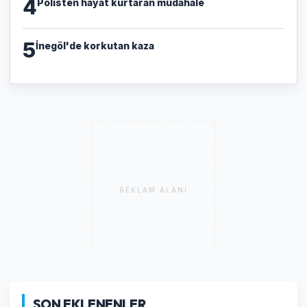
4
Polisten hayat kurtaran müdahale
5
İnegöl'de korkutan kaza
REKLAM ALANI
SON EKLENENLER