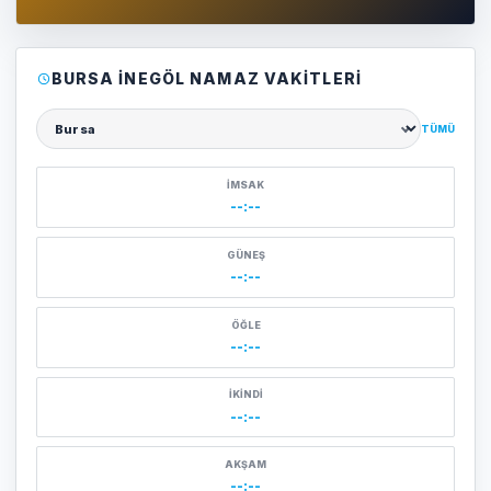
BURSA İNEGÖL NAMAZ VAKITLERI
TÜMÜ
Şehir seçin
İMSAK
--:--
GÜNEŞ
--:--
ÖĞLE
--:--
İKINDI
--:--
AKŞAM
--:--