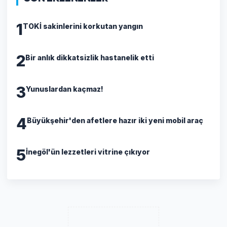
1
TOKİ sakinlerini korkutan yangın
2
Bir anlık dikkatsizlik hastanelik etti
3
Yunuslardan kaçmaz!
4
Büyükşehir'den afetlere hazır iki yeni mobil araç
5
İnegöl'ün lezzetleri vitrine çıkıyor