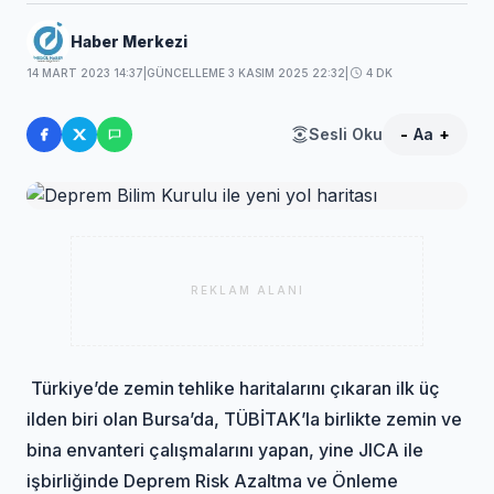
Haber Merkezi
14 MART 2023 14:37
|
GÜNCELLEME 3 KASIM 2025 22:32
|
4 DK
Sesli Oku
-
Aa
+
REKLAM ALANI
Türkiye’de zemin tehlike haritalarını çıkaran ilk üç
ilden biri olan Bursa’da, TÜBİTAK’la birlikte zemin ve
bina envanteri çalışmalarını yapan, yine JICA ile
işbirliğinde Deprem Risk Azaltma ve Önleme