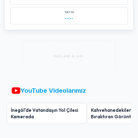
YATSI
--:--
REKLAM ALANI
YouTube Videolarımız
İnegöl'de Vatandaşın Yol Çilesi
Kahvehanedekiler O
Kamerada
Bıraktıran Görüntü!