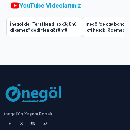
YouTube Videolarımız
İnegöl’de “Terzi kendi söküğünü
İnegöl'de çay bahçes
dikemez” dedirten görüntü
içti hesabı ödemedi
İnegöl'ün Yaşam Portalı