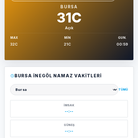
Sehir sec
BURSA
31C
Açık
MAX
MIN
GUN.
32C
21C
00:59
BURSA İNEGÖL NAMAZ VAKITLERI
TÜMÜ
Şehir seçin
İMSAK
--:--
GÜNEŞ
--:--