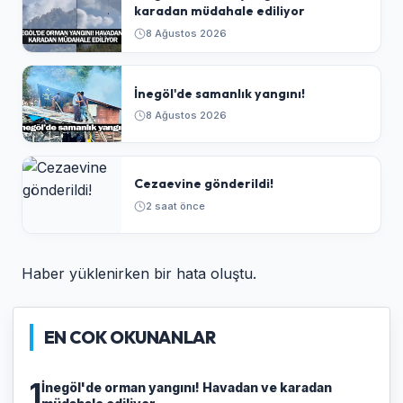
karadan müdahale ediliyor
8 Ağustos 2026
İnegöl'de samanlık yangını!
8 Ağustos 2026
Cezaevine gönderildi!
2 saat önce
Haber yüklenirken bir hata oluştu.
EN COK OKUNANLAR
1
İnegöl'de orman yangını! Havadan ve karadan