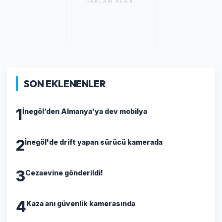
REKLAM ALANI
SON EKLENENLER
1
İnegöl’den Almanya’ya dev mobilya
2
İnegöl'de drift yapan sürücü kamerada
3
Cezaevine gönderildi!
4
Kaza anı güvenlik kamerasında