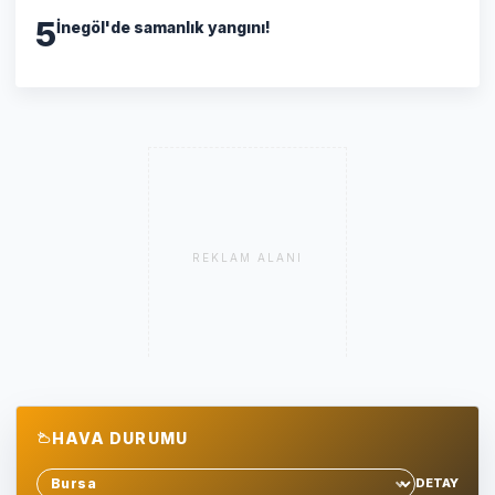
5
İnegöl'de samanlık yangını!
REKLAM ALANI
HAVA DURUMU
DETAY