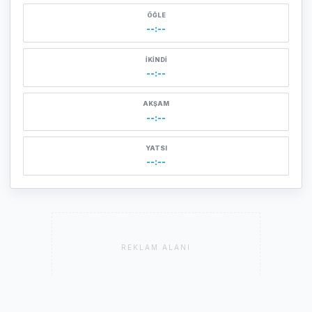
ÖĞLE
--:--
İKINDI
--:--
AKŞAM
--:--
YATSI
--:--
REKLAM ALANI