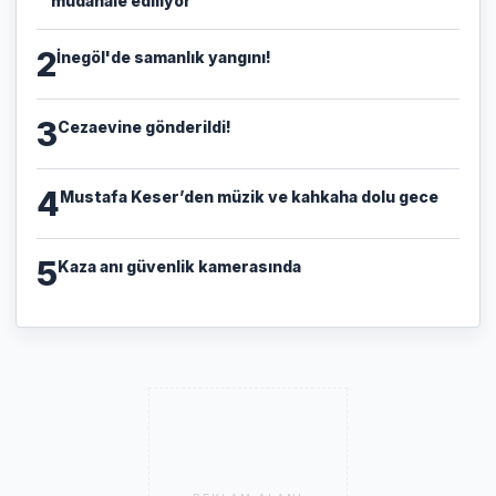
müdahale ediliyor
2
İnegöl'de samanlık yangını!
3
Cezaevine gönderildi!
4
Mustafa Keser’den müzik ve kahkaha dolu gece
5
Kaza anı güvenlik kamerasında