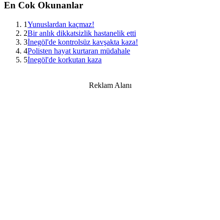
En Cok Okunanlar
1
Yunuslardan kaçmaz!
2
Bir anlık dikkatsizlik hastanelik etti
3
İnegöl'de kontrolsüz kavşakta kaza!
4
Polisten hayat kurtaran müdahale
5
İnegöl'de korkutan kaza
Reklam Alanı