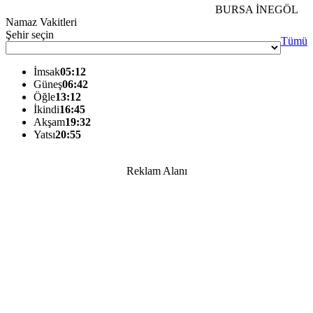
BURSA İNEGÖL
Namaz Vakitleri
Şehir seçin
Tümü
İmsak
05:12
Güneş
06:42
Öğle
13:12
İkindi
16:45
Akşam
19:32
Yatsı
20:55
Reklam Alanı