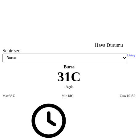
Hava Durumu
Sehir sec
Detay
Bursa
31C
Açık
Max
33C
Min
18C
Gun.
00:59