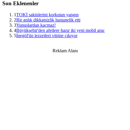
Son Eklenenler
1
TOKİ sakinlerini korkutan yangın
2
Bir anlık dikkatsizlik hastanelik etti
3
Yunuslardan kaçmaz!
4
Büyükşehir'den afetlere hazır iki yeni mobil araç
5
İnegöl'ün lezzetleri vitrine çıkıyor
Reklam Alanı