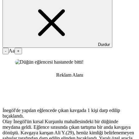
Durdur
Aa
-
+
Reklam Alanı
İnegöl'de yapılan eğlencede çıkan kavgada 1 kişi darp edilip
bıçaklandı.
Olay İnegöl'ün kırsal Kurşunlu mahallesindeki bir düğünde
meydana geldi. Eğlence sırasında çıkan tartışma bir anda kavgaya
dönüştü. Kavgaya karışan Ali Y.(29), henüz kimliği belirlenemeyen
şahıslar tarafından darp edilip elinden bıçaklandı. Yaralı özel araçla