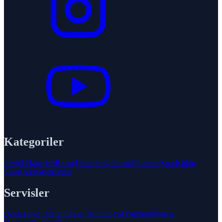
Kategoriler
İnegöl Haberleri
Bursa Haberleri
Gündem
Ekonomi
Spor
Kültür
Sanat
Teknoloji
Eğitim
Servisler
Doviz
Hava Durumu
Puan Durumu
Yol Durumu
Namaz