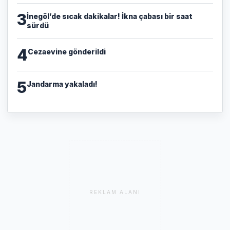
3
İnegöl’de sıcak dakikalar! İkna çabası bir saat
sürdü
4
Cezaevine gönderildi
5
Jandarma yakaladı!
REKLAM ALANI