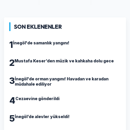
SON EKLENENLER
1
İnegöl'de samanlık yangını!
2
Mustafa Keser’den müzik ve kahkaha dolu gece
3
İnegöl'de orman yangını! Havadan ve karadan
müdahale ediliyor
4
Cezaevine gönderildi
5
İnegöl’de alevler yükseldi!