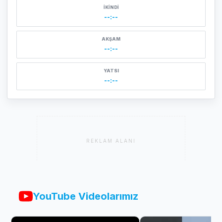
İKINDI
--:--
AKŞAM
--:--
YATSI
--:--
REKLAM ALANI
YouTube Videolarımız