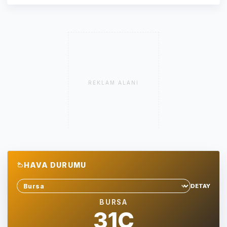
REKLAM ALANI
HAVA DURUMU
DETAY
Sehir sec
BURSA
31C