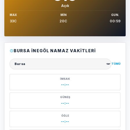
Açık
MAX
MIN
GUN.
33C
20C
00:59
BURSA İNEGÖL NAMAZ VAKITLERI
TÜMÜ
Şehir seçin
İMSAK
--:--
GÜNEŞ
--:--
ÖĞLE
--:--