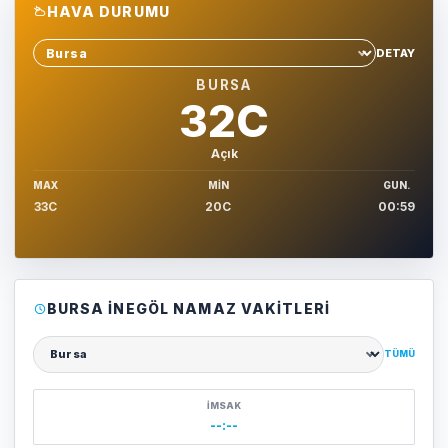
HAVA DURUMU
DETAY
Sehir sec
BURSA
32C
Açık
MAX
MIN
GUN.
33C
20C
00:59
BURSA İNEGÖL NAMAZ VAKITLERI
TÜMÜ
Şehir seçin
İMSAK
--:--