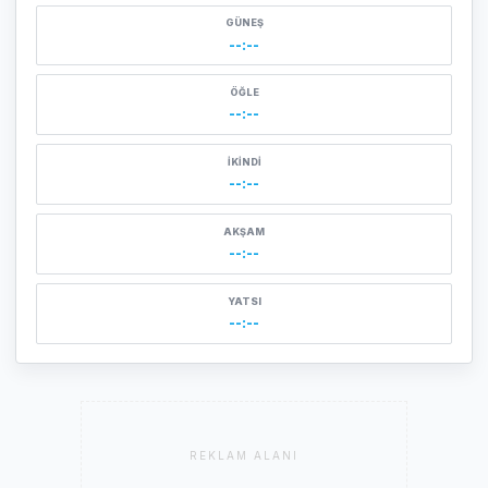
GÜNEŞ
--:--
ÖĞLE
--:--
İKINDI
--:--
AKŞAM
--:--
YATSI
--:--
REKLAM ALANI