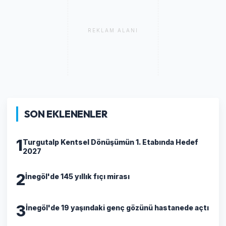
REKLAM ALANI
SON EKLENENLER
1
Turgutalp Kentsel Dönüşümün 1. Etabında Hedef
2027
2
İnegöl'de 145 yıllık fıçı mirası
3
İnegöl'de 19 yaşındaki genç gözünü hastanede açtı