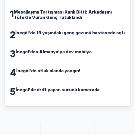
1
​Mesajlaşma Tartışması Kanlı Bitti: Arkadaşını
Tüfekle Vuran Genç Tutuklandı
2
İnegöl'de 19 yaşındaki genç gözünü hastanede açtı
3
İnegöl’den Almanya’ya dev mobilya
4
İnegöl'de otluk alanda yangın!
5
İnegöl'de drift yapan sürücü kamerada