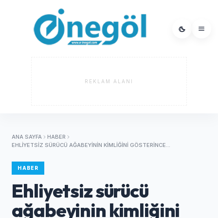
REKLAM ALANI
ANA SAYFA
HABER
EHLIYETSIZ SÜRÜCÜ AĞABEYININ KIMLIĞINI GÖSTERINCE...
HABER
Ehliyetsiz sürücü
ağabeyinin kimliğini