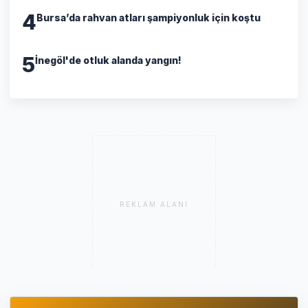
4
Bursa’da rahvan atları şampiyonluk için koştu
5
İnegöl'de otluk alanda yangın!
REKLAM ALANI