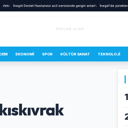
•
İnegöl Devlet Hastanesi acil servisinde gergin anlar!
•
İnegöl'de yürekleri ağza
REKLAM ALANI
DEM
EKONOMI
SPOR
KÜLTÜR SANAT
TEKNOLOJI
 kıskıvrak