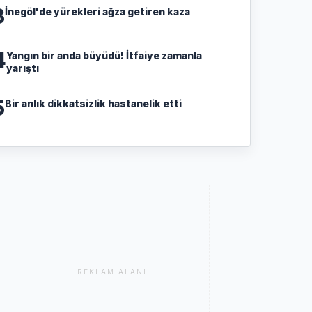
3
İnegöl'de yürekleri ağza getiren kaza
4
Yangın bir anda büyüdü! İtfaiye zamanla
yarıştı
5
Bir anlık dikkatsizlik hastanelik etti
REKLAM ALANI