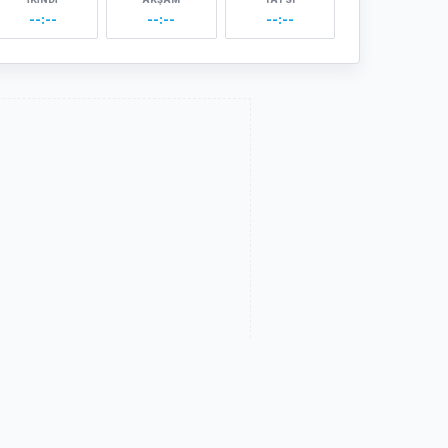
--:--
--:--
--:--