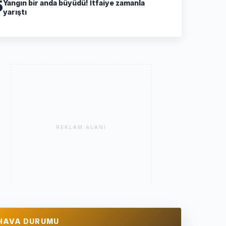
5
Yangın bir anda büyüdü! İtfaiye zamanla
yarıştı
REKLAM ALANI
HAVA DURUMU