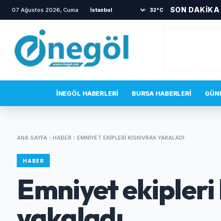
SON DAKİKA
07 Ağustos 2026, Cuma
•
Aslı Hünel’den Açıkhava’da müzik ziyafeti
32°C
SON DAKIKA
İNEGÖL HABERLERI
BURSA HABERLERI
GÜN
ANA SAYFA
HABER
EMNIYET EKIPLERI KISKIVRAK YAKALADI
HABER
Emniyet ekipleri
yakaladı