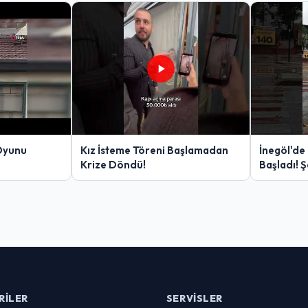
Oyunu
Kız İsteme Töreni Başlamadan
İnegöl'de
Krize Döndü!
Başladı! 
Yakalanan
RILER
SERVISLER