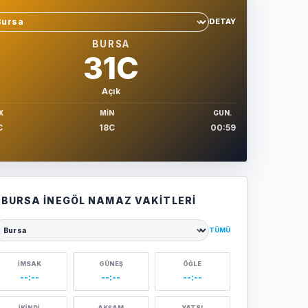
DETAY
hir sec
BURSA
31C
Açık
X
MIN
GUN.
C
18C
00:59
BURSA İNEGÖL NAMAZ VAKITLERI
TÜMÜ
ehir seçin
İMSAK
GÜNEŞ
ÖĞLE
--:--
--:--
--:--
İKINDI
AKŞAM
YATSI