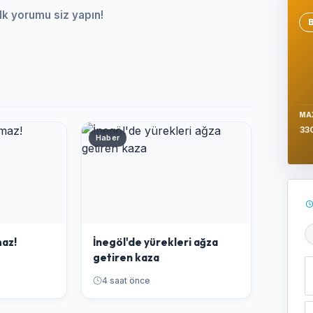
lk yorumu siz yapın!
Se
MA
33
Haber
Ş
az!
İnegöl'de yürekleri ağza
getiren kaza
4 saat önce