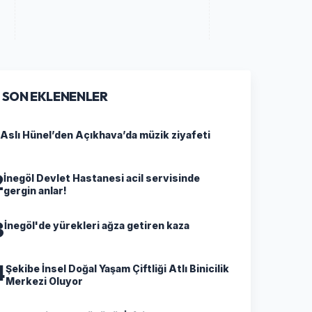
SON EKLENENLER
Aslı Hünel’den Açıkhava’da müzik ziyafeti
2
İnegöl Devlet Hastanesi acil servisinde
gergin anlar!
3
İnegöl'de yürekleri ağza getiren kaza
4
Şekibe İnsel Doğal Yaşam Çiftliği Atlı Binicilik
Merkezi Oluyor