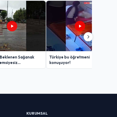
 Beklenen Sağanak
Türkiye bu öğretmeni
Şemsiyesiz
konuşuyor!
lar Zor Anlar Yaşadı
KURUMSAL