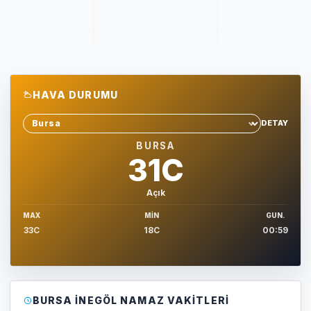
HAVA DURUMU
DETAY
Sehir sec
BURSA
31C
Açık
MAX
MIN
GUN.
33C
18C
00:59
BURSA İNEGÖL NAMAZ VAKITLERI