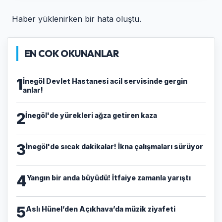
Haber yüklenirken bir hata oluştu.
EN COK OKUNANLAR
1
İnegöl Devlet Hastanesi acil servisinde gergin
anlar!
2
İnegöl'de yürekleri ağza getiren kaza
3
İnegöl'de sıcak dakikalar! İkna çalışmaları sürüyor
4
Yangın bir anda büyüdü! İtfaiye zamanla yarıştı
5
Aslı Hünel’den Açıkhava’da müzik ziyafeti