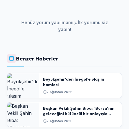
Henüz yorum yapılmamış. İlk yorumu siz
yapın!
Benzer Haberler
Büyükşehir'den İnegöl'e ulaşım
hamlesi
7 Ağustos 2026
Başkan Vekili Şahin Biba: "Bursa'nın
geleceğini bütüncül bir anlayışla
planlıyoruz"
7 Ağustos 2026