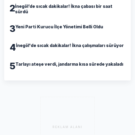
2
İnegöl’de sıcak dakikalar! İkna çabası bir saat
sürdü
3
Yeni Parti Kurucu İlçe Yönetimi Belli Oldu
4
İnegöl'de sıcak dakikalar! İkna çalışmaları sürüyor
5
Tarlayı ateşe verdi, jandarma kısa sürede yakaladı
REKLAM ALANI