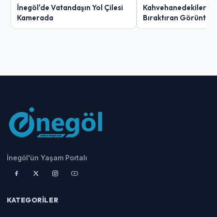
İnegöl'de Vatandaşın Yol Çilesi
Kahvehanedekiler O
Kamerada
Bıraktıran Görüntü!
İnegöl'ün Yaşam Portalı
KATEGORILER