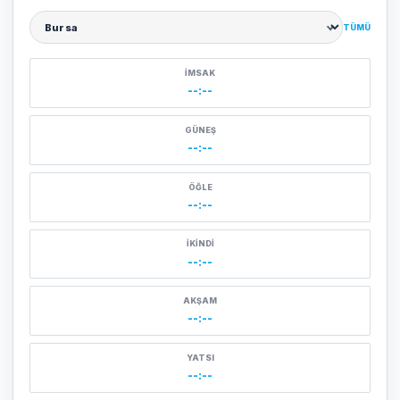
TÜMÜ
Şehir seçin
İMSAK
--:--
GÜNEŞ
--:--
ÖĞLE
--:--
İKINDI
--:--
AKŞAM
--:--
YATSI
--:--