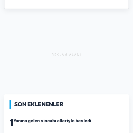
REKLAM ALANI
SON EKLENENLER
1
Yanına gelen sincabı elleriyle besledi