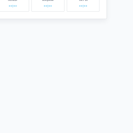
--:--
--:--
--:--