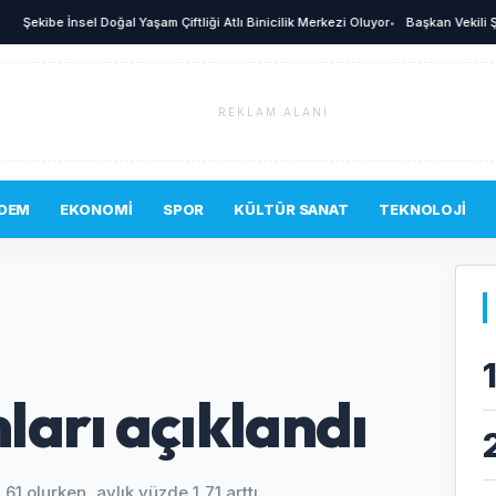
ibe İnsel Doğal Yaşam Çiftliği Atlı Binicilik Merkezi Oluyor
•
Başkan Vekili Şahin Bi
REKLAM ALANI
DEM
EKONOMI
SPOR
KÜLTÜR SANAT
TEKNOLOJI
arı açıklandı
61 olurken, aylık yüzde 1,71 arttı.