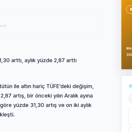
Se
ANI
MA
33
30 arttı, aylık yüzde 2,87 arttı
 tütün ile altın hariç TÜFE’deki değişim,
87 artış, bir önceki yılın Aralık ayına
Ş
 göre yüzde 31,30 artış ve on iki aylık
leşti.