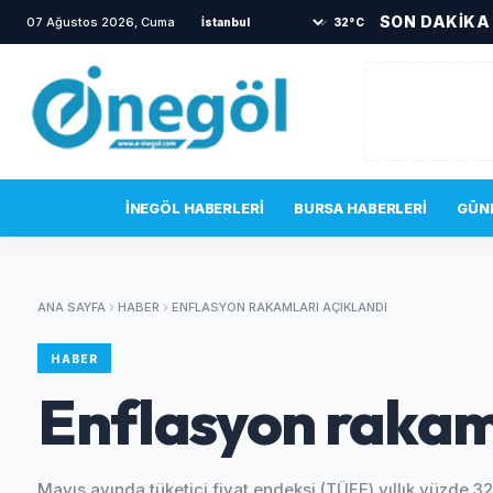
SON DAKİKA
07 Ağustos 2026, Cuma
•
İnegöl'de yürekleri ağza getiren kaza
•
Şek
32°C
SON DAKIKA
İNEGÖL HABERLERI
BURSA HABERLERI
GÜN
ANA SAYFA
HABER
ENFLASYON RAKAMLARI AÇIKLANDI
HABER
Enflasyon rakaml
Mayıs ayında tüketici fiyat endeksi (TÜFE) yıllık yüzde 32,