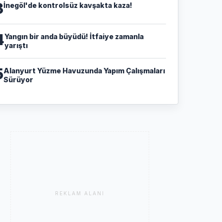
3
İnegöl'de kontrolsüz kavşakta kaza!
4
Yangın bir anda büyüdü! İtfaiye zamanla
yarıştı
5
Alanyurt Yüzme Havuzunda Yapım Çalışmaları
Sürüyor
REKLAM ALANI