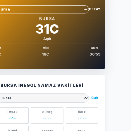
DETAY
hir sec
BURSA
31C
Açık
X
MIN
GUN.
C
18C
00:59
BURSA İNEGÖL NAMAZ VAKITLERI
TÜMÜ
ehir seçin
İMSAK
GÜNEŞ
ÖĞLE
--:--
--:--
--:--
İKINDI
AKŞAM
YATSI