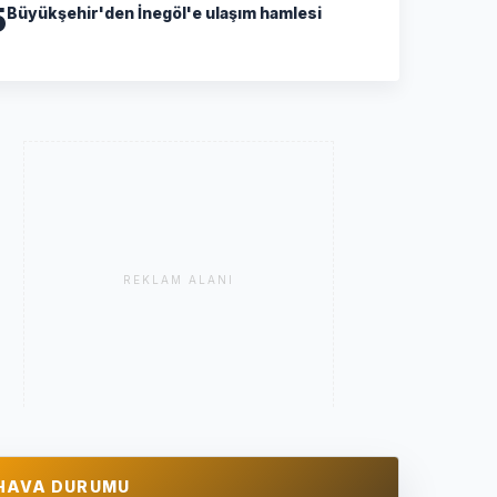
5
Büyükşehir'den İnegöl'e ulaşım hamlesi
REKLAM ALANI
HAVA DURUMU