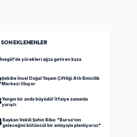
SON EKLENENLER
İnegöl'de yürekleri ağza getiren kaza
2
Şekibe İnsel Doğal Yaşam Çiftliği Atlı Binicilik
Merkezi Oluyor
3
Yangın bir anda büyüdü! İtfaiye zamanla
yarıştı
4
Başkan Vekili Şahin Biba: "Bursa'nın
geleceğini bütüncül bir anlayışla planlıyoruz"