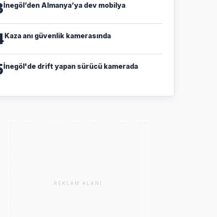
3
İnegöl’den Almanya’ya dev mobilya
4
Kaza anı güvenlik kamerasında
5
İnegöl'de drift yapan sürücü kamerada
REKLAM ALANI