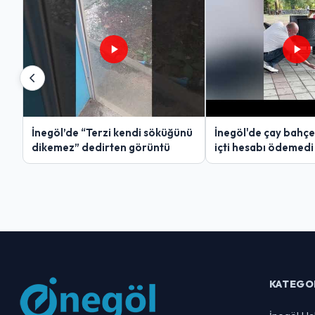
İnegöl’de “Terzi kendi söküğünü
İnegöl'de çay bahçe
dikemez” dedirten görüntü
içti hesabı ödemedi
KATEGO