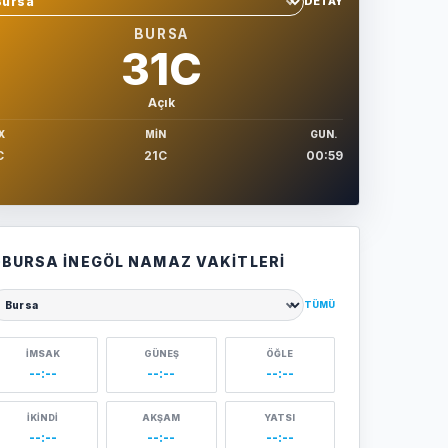
DETAY
hir sec
BURSA
31C
Açık
X
MIN
GUN.
C
21C
00:59
BURSA İNEGÖL NAMAZ VAKITLERI
TÜMÜ
ehir seçin
İMSAK
GÜNEŞ
ÖĞLE
--:--
--:--
--:--
İKINDI
AKŞAM
YATSI
--:--
--:--
--:--