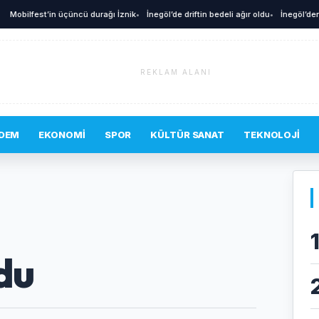
A
bilfest’in üçüncü durağı İznik
•
İnegöl’de driftin bedeli ağır oldu
•
İnegöl’den Alm
REKLAM ALANI
DEM
EKONOMI
SPOR
KÜLTÜR SANAT
TEKNOLOJI
du