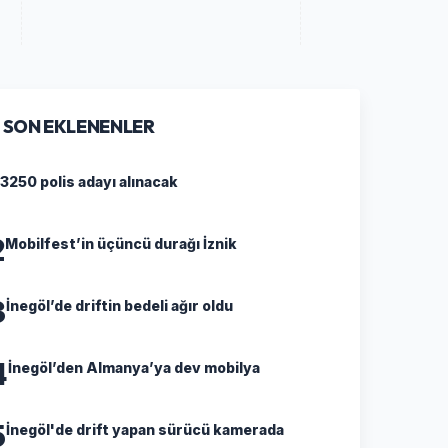
SON EKLENENLER
3250 polis adayı alınacak
2
Mobilfest’in üçüncü durağı İznik
3
İnegöl’de driftin bedeli ağır oldu
4
İnegöl’den Almanya’ya dev mobilya
5
İnegöl'de drift yapan sürücü kamerada