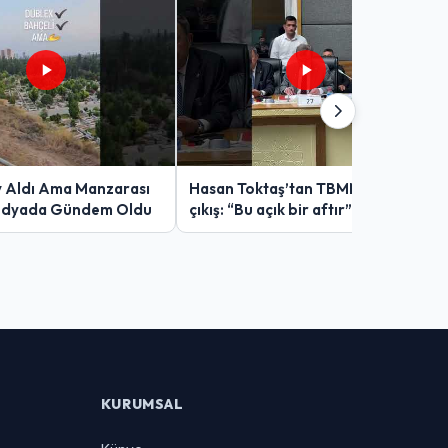
v Aldı Ama Manzarası
Hasan Toktaş’tan TBMM’de sert
edyada Gündem Oldu
çıkış: “Bu açık bir aftır”
KURUMSAL