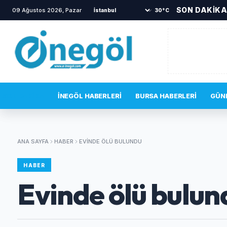
SON DAKİK
09 Ağustos 2026, Pazar
•
3250 polis adayı alınacak
•
Mo
30°C
SON DAKIKA
İNEGÖL HABERLERI
BURSA HABERLERI
GÜN
ANA SAYFA
HABER
EVINDE ÖLÜ BULUNDU
HABER
Evinde ölü bulun