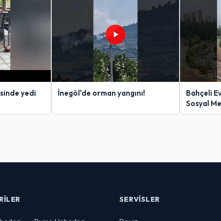
sinde yedi
İnegöl'de orman yangını!
Bahçeli E
Sosyal M
RILER
SERVISLER