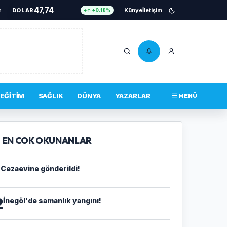
47,74
anya’ya dev mobilya
DOLAR
•
İnegöl'de drift yapan sürücü kamerada
Künye
İletişim
•
Cezaevine gönderi
↑ +0.18%
55,25
EURO
↑ +0.32%
6.661
ALTIN
↑ +2.59%
13,779
BIST 100
↓ -14.00%
4.756.467
BITCOIN
↑ +0.34%
EĞITIM
SAĞLIK
DÜNYA
YAZARLAR
MENÜ
47,74
DOLAR
↑ +0.18%
EN COK OKUNANLAR
1
Cezaevine gönderildi!
2
İnegöl'de samanlık yangını!