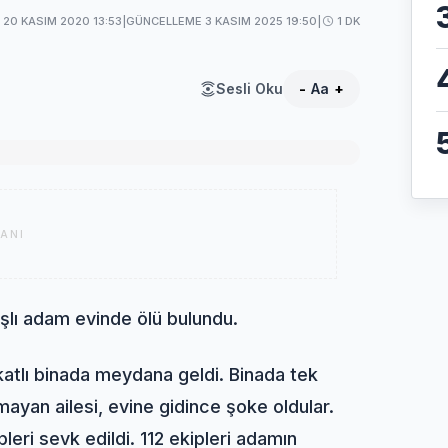
20 KASIM 2020 13:53
|
GÜNCELLEME 3 KASIM 2025 19:50
|
1 DK
Sesli Oku
-
Aa
+
ANI
lı adam evinde ölü bulundu.
atlı binada meydana geldi. Binada tek
yan ailesi, evine gidince şoke oldular.
leri sevk edildi. 112 ekipleri adamın