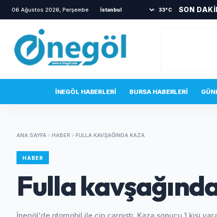
SON DAK
06 Ağustos 2026, Perşembe
•
TOKİ sakinlerini korkutan yangın
•
33°C
SON DAKIKA
İNEGÖL HABERLERI
BURSA HABERLERI
GÜN
ANA SAYFA
HABER
FULLA KAVŞAĞINDA KAZA
HABER
Fulla kavşağınd
İnegöl'de otomobil ile cip çarpıştı. Kaza sonucu 1 kişi yar