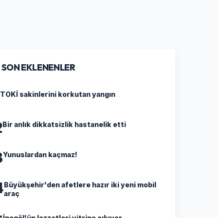
SON EKLENENLER
TOKİ sakinlerini korkutan yangın
2
Bir anlık dikkatsizlik hastanelik etti
3
Yunuslardan kaçmaz!
4
Büyükşehir'den afetlere hazır iki yeni mobil
araç
İnegöl'ün lezzetleri vitrine çıkıyor