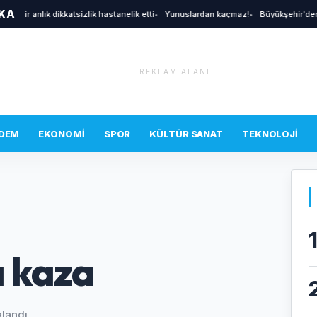
İKA
Bir anlık dikkatsizlik hastanelik etti
•
Yunuslardan kaçmaz!
•
Büyükşehir'den afet
REKLAM ALANI
DEM
EKONOMI
SPOR
KÜLTÜR SANAT
TEKNOLOJI
a kaza
alandı.