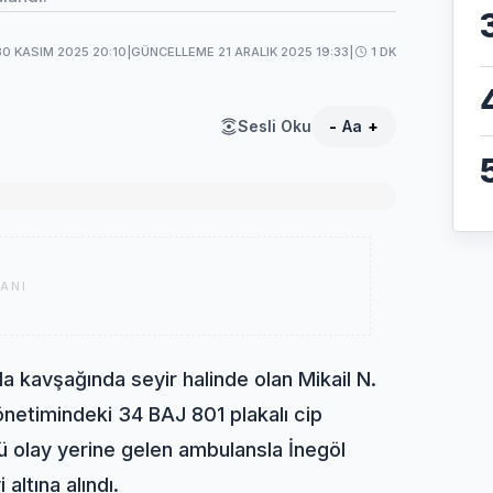
30 KASIM 2025 20:10
|
GÜNCELLEME 21 ARALIK 2025 19:33
|
1 DK
Sesli Oku
-
Aa
+
ANI
lla kavşağında seyir halinde olan Mikail N.
önetimindeki 34 BAJ 801 plakalı cip
 olay yerine gelen ambulansla İnegöl
altına alındı.