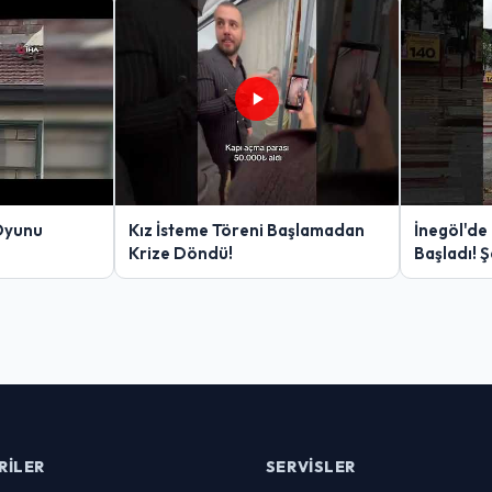
Oyunu
Kız İsteme Töreni Başlamadan
İnegöl'de
Krize Döndü!
Başladı! 
Yakalanan
RILER
SERVISLER