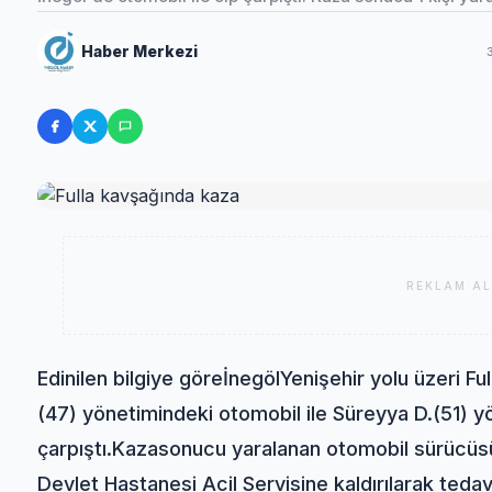
Haber Merkezi
REKLAM AL
Edinilen bilgiye göre
İnegöl
Yenişehir yolu üzeri Fu
(47) yönetimindeki otomobil ile Süreyya D.(51) y
çarpıştı.
Kaza
sonucu yaralanan otomobil sürücüsü
Devlet Hastanesi Acil Servisine kaldırılarak tedavi 