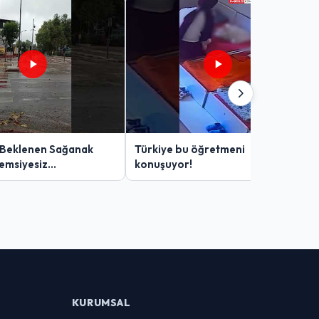
 Beklenen Sağanak
Türkiye bu öğretmeni
Şemsiyesiz
konuşuyor!
lar Zor Anlar Yaşadı
KURUMSAL