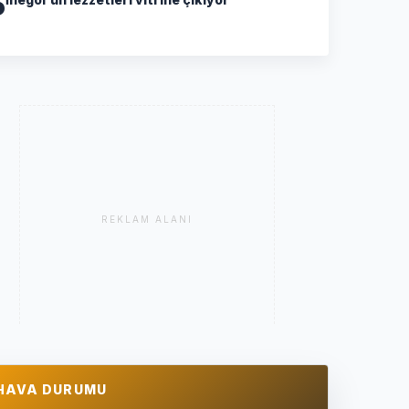
5
REKLAM ALANI
HAVA DURUMU