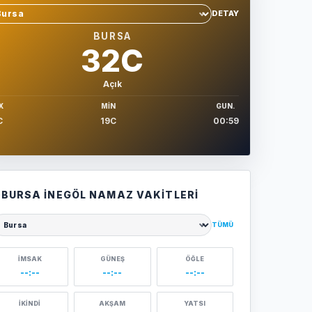
DETAY
hir sec
BURSA
32C
Açık
X
MIN
GUN.
C
19C
00:59
BURSA İNEGÖL NAMAZ VAKITLERI
TÜMÜ
ehir seçin
İMSAK
GÜNEŞ
ÖĞLE
--:--
--:--
--:--
İKINDI
AKŞAM
YATSI