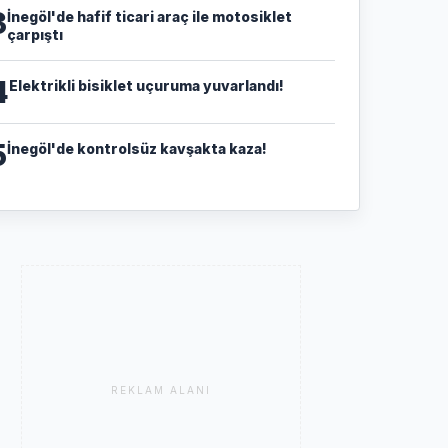
3
İnegöl'de hafif ticari araç ile motosiklet
çarpıştı
4
Elektrikli bisiklet uçuruma yuvarlandı!
5
İnegöl'de kontrolsüz kavşakta kaza!
REKLAM ALANI