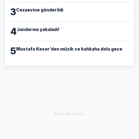
3
Cezaevine gönderildi
4
Jandarma yakaladı!
5
Mustafa Keser’den müzik ve kahkaha dolu gece
REKLAM ALANI