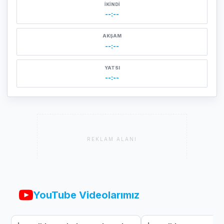
İKINDI
--:--
AKŞAM
--:--
YATSI
--:--
REKLAM ALANI
YouTube Videolarımız