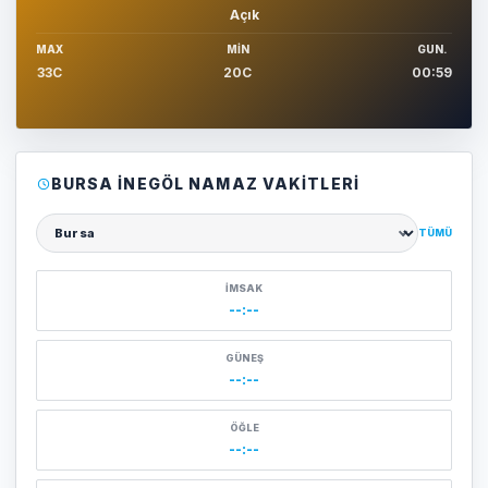
Açık
MAX
MIN
GUN.
33C
20C
00:59
BURSA İNEGÖL NAMAZ VAKITLERI
TÜMÜ
Şehir seçin
İMSAK
--:--
GÜNEŞ
--:--
ÖĞLE
--:--