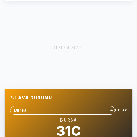
REKLAM ALANI
HAVA DURUMU
DETAY
Sehir sec
BURSA
31C