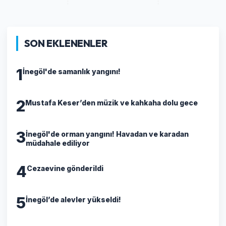
SON EKLENENLER
1
İnegöl'de samanlık yangını!
2
Mustafa Keser’den müzik ve kahkaha dolu gece
3
İnegöl'de orman yangını! Havadan ve karadan
müdahale ediliyor
4
Cezaevine gönderildi
5
İnegöl’de alevler yükseldi!