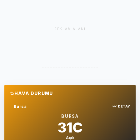
REKLAM ALANI
HAVA DURUMU
DETAY
Sehir sec
BURSA
31C
Açık