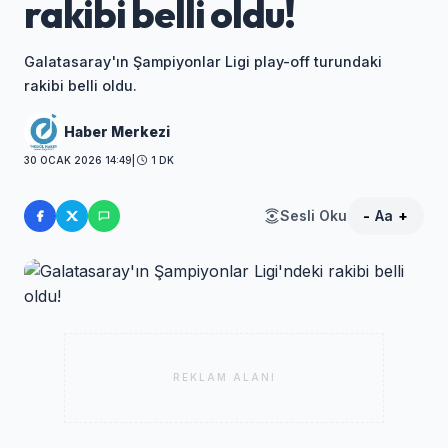
rakibi belli oldu!
Galatasaray'ın Şampiyonlar Ligi play-off turundaki
rakibi belli oldu.
Haber Merkezi
30 OCAK 2026 14:49
|
1 DK
Sesli Oku
-
Aa
+
REKLAM ALANI