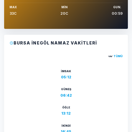
MAX
MIN
GUN.
33C
20C
00:59
BURSA İNEGÖL NAMAZ VAKITLERI
TÜMÜ
Şehir seçin
İMSAK
05:12
GÜNEŞ
06:42
ÖĞLE
13:12
İKINDI
16:45