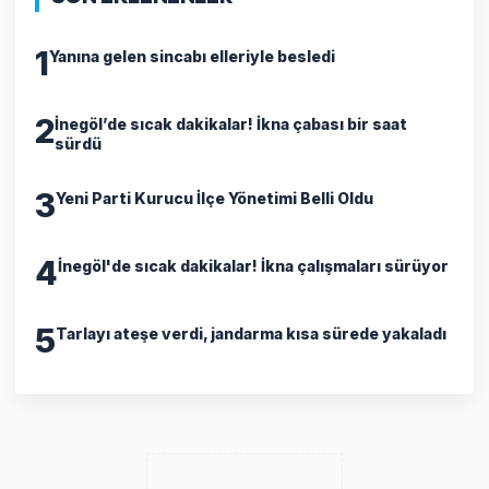
1
Yanına gelen sincabı elleriyle besledi
2
İnegöl’de sıcak dakikalar! İkna çabası bir saat
sürdü
3
Yeni Parti Kurucu İlçe Yönetimi Belli Oldu
4
İnegöl'de sıcak dakikalar! İkna çalışmaları sürüyor
5
Tarlayı ateşe verdi, jandarma kısa sürede yakaladı