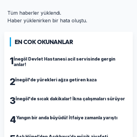
Tüm haberler yüklendi.
Haber yüklenirken bir hata oluştu.
EN COK OKUNANLAR
1
İnegöl Devlet Hastanesi acil servisinde gergin
anlar!
2
İnegöl'de yürekleri ağza getiren kaza
3
İnegöl'de sıcak dakikalar! İkna çalışmaları sürüyor
4
Yangın bir anda büyüdü! İtfaiye zamanla yarıştı
Aslı Hünel’den Açıkhava’da müzik ziyafeti