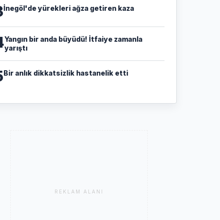
3
İnegöl'de yürekleri ağza getiren kaza
4
Yangın bir anda büyüdü! İtfaiye zamanla
yarıştı
5
Bir anlık dikkatsizlik hastanelik etti
REKLAM ALANI