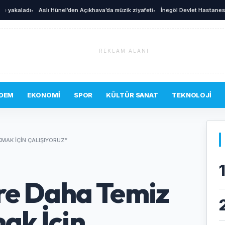
adı
•
Aslı Hünel’den Açıkhava’da müzik ziyafeti
•
İnegöl Devlet Hastanesi acil ser
REKLAM ALANI
DEM
EKONOMI
SPOR
KÜLTÜR SANAT
TEKNOLOJI
KMAK İÇIN ÇALIŞIYORUZ”
re Daha Temiz
ak İçin