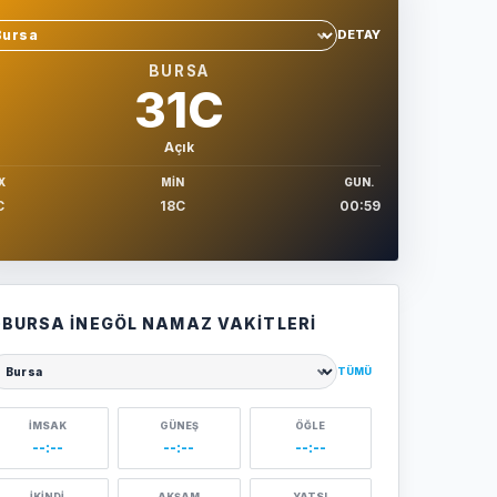
DETAY
hir sec
BURSA
31C
Açık
X
MIN
GUN.
C
18C
00:59
BURSA İNEGÖL NAMAZ VAKITLERI
TÜMÜ
ehir seçin
İMSAK
GÜNEŞ
ÖĞLE
--:--
--:--
--:--
İKINDI
AKŞAM
YATSI