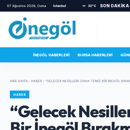
SON DAKİKA
07 Ağustos 2026, Cuma
•
Tarlayı ateşe verdi, jandarma kısa sürede yakal
32°C
SON DAKIKA
İNEGÖL HABERLERI
BURSA HABERLERI
GÜN
ANA SAYFA
HABER
“GELECEK NESILLERE DAHA TEMIZ BIR İNEGÖL BIRA
HABER
“Gelecek Nesille
Bir İnegöl Bırakm