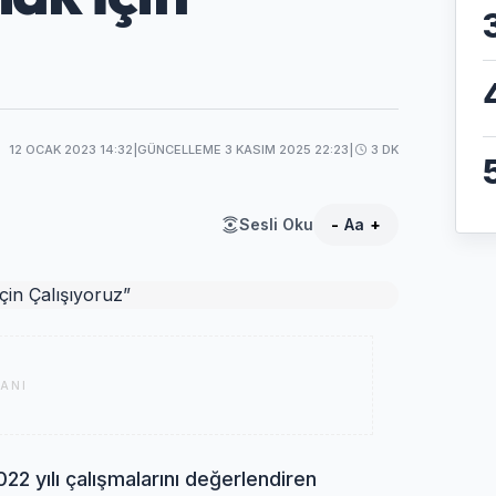
12 OCAK 2023 14:32
|
GÜNCELLEME 3 KASIM 2025 22:23
|
3 DK
Sesli Oku
-
Aa
+
ANI
22 yılı çalışmalarını değerlendiren