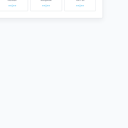
--:--
--:--
--:--