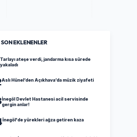
SON EKLENENLER
Tarlayı ateşe verdi, jandarma kısa sürede
yakaladı
2
Aslı Hünel’den Açıkhava’da müzik ziyafeti
3
İnegöl Devlet Hastanesi acil servisinde
gergin anlar!
4
İnegöl'de yürekleri ağza getiren kaza