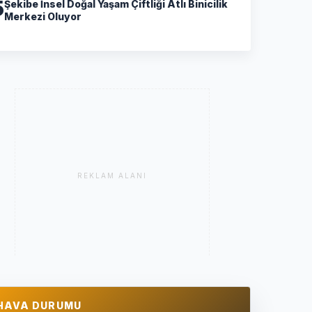
5
Şekibe İnsel Doğal Yaşam Çiftliği Atlı Binicilik
Merkezi Oluyor
REKLAM ALANI
HAVA DURUMU