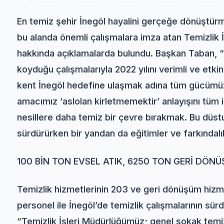
En temiz şehir İnegöl hayalini gerçeğe dönüştür
bu alanda önemli çalışmalara imza atan Temizlik İş
hakkında açıklamalarda bulundu. Başkan Taban, “
koyduğu çalışmalarıyla 2022 yılını verimli ve etki
kent İnegöl hedefine ulaşmak adına tüm gücümü
amacımız ‘aslolan kirletmemektir’ anlayışını tüm
nesillere daha temiz bir çevre bırakmak. Bu düstur
sürdürürken bir yandan da eğitimler ve farkındalı
100 BİN TON EVSEL ATIK, 6250 TON GERİ DÖN
Temizlik hizmetlerinin 203 ve geri dönüşüm hizm
personel ile İnegöl’de temizlik çalışmalarının s
“Temizlik İşleri Müdürlüğümüz; genel sokak temizl