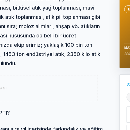
nması, bitkisel atık yağ toplanması, mavi
Se
k atık toplanması, atık pil toplanması gibi
ı sıra; moloz alımları, ahşap vb. atıkların
nması hususunda da belli bir ücret
mızda ekiplerimiz; yaklaşık 100 bin ton
MA
 1453 ton endüstriyel atık, 2350 kilo atık
33
bulundu.
ANI
Ş
PTI?
anı sıra yıl içerisinde farkındalık ve eğitim