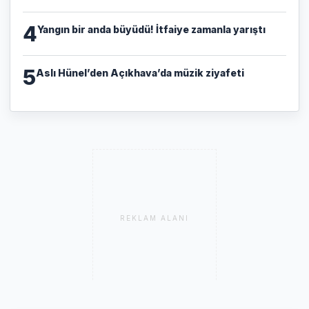
4
Yangın bir anda büyüdü! İtfaiye zamanla yarıştı
5
Aslı Hünel’den Açıkhava’da müzik ziyafeti
REKLAM ALANI