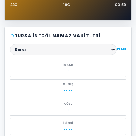
33C
18C
00:59
BURSA İNEGÖL NAMAZ VAKITLERI
TÜMÜ
Şehir seçin
İMSAK
--:--
GÜNEŞ
--:--
ÖĞLE
--:--
İKINDI
--:--