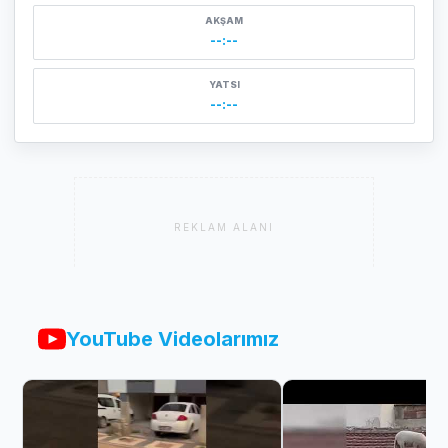
AKŞAM
--:--
YATSI
--:--
REKLAM ALANI
YouTube Videolarımız