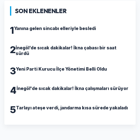
SON EKLENENLER
1
Yanına gelen sincabı elleriyle besledi
2
İnegöl’de sıcak dakikalar! İkna çabası bir saat
sürdü
3
Yeni Parti Kurucu İlçe Yönetimi Belli Oldu
4
İnegöl'de sıcak dakikalar! İkna çalışmaları sürüyor
5
Tarlayı ateşe verdi, jandarma kısa sürede yakaladı