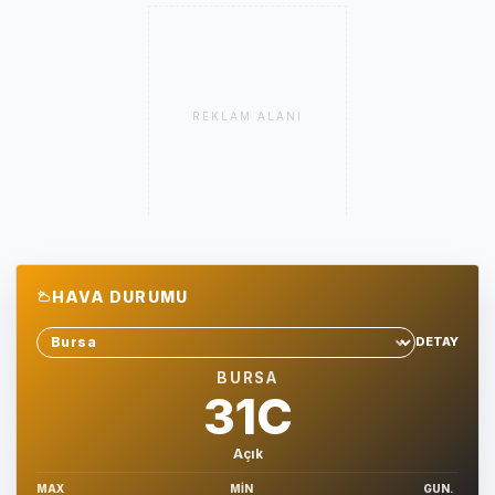
REKLAM ALANI
HAVA DURUMU
DETAY
Sehir sec
BURSA
31C
Açık
MAX
MIN
GUN.