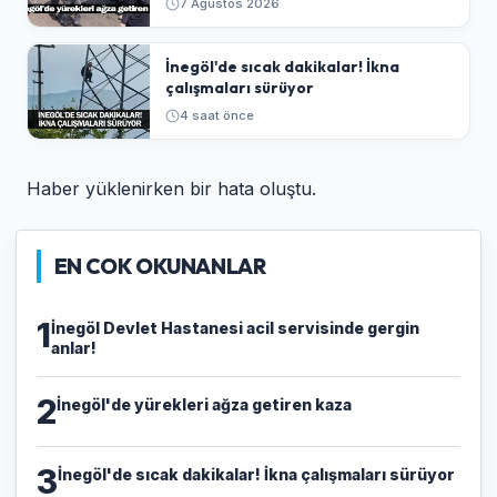
7 Ağustos 2026
İnegöl'de sıcak dakikalar! İkna
çalışmaları sürüyor
4 saat önce
Haber yüklenirken bir hata oluştu.
EN COK OKUNANLAR
1
İnegöl Devlet Hastanesi acil servisinde gergin
anlar!
2
İnegöl'de yürekleri ağza getiren kaza
3
İnegöl'de sıcak dakikalar! İkna çalışmaları sürüyor