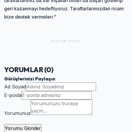
taraftarlarımız da var inşallah onları da başarı gösterip
geri kazanmayı hedefliyoruz. Taraftarlarımızdan ricam
bize destek vermeleri.”
REKLAM ALANI
YORUMLAR (
0
)
Görüşlerinizi Paylaşın
Ad Soyad
E-posta
Yorumunuz
Yorumu Gönder