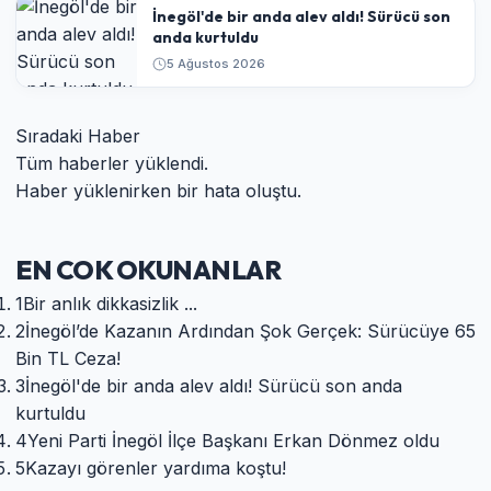
İnegöl'de bir anda alev aldı! Sürücü son
anda kurtuldu
5 Ağustos 2026
Sıradaki Haber
Tüm haberler yüklendi.
Haber yüklenirken bir hata oluştu.
EN COK OKUNANLAR
1
Bir anlık dikkasizlik ...
2
​İnegöl’de Kazanın Ardından Şok Gerçek: Sürücüye 65
Bin TL Ceza!
3
İnegöl'de bir anda alev aldı! Sürücü son anda
kurtuldu
4
Yeni Parti İnegöl İlçe Başkanı Erkan Dönmez oldu
5
Kazayı görenler yardıma koştu!