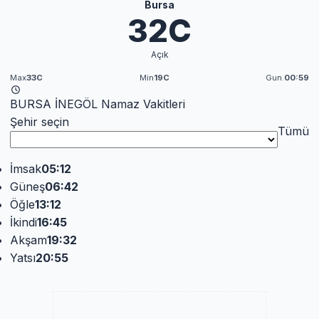
Bursa
32C
Açık
Max
33C
Min
19C
Gun.
00:59
BURSA İNEGÖL Namaz Vakitleri
Şehir seçin
Tümü
İmsak
05:12
Güneş
06:42
Öğle
13:12
İkindi
16:45
Akşam
19:32
Yatsı
20:55