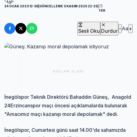
24 OCAK 2023 12:38
|
GÜNCELLEME 3 KASIM 2025 22:25
|
1 DK
-
Aa
+
Sesli Oku
Durdur
REKLAM ALANI
İnegölspor Teknik Direktörü Bahaddin Güneş, Anagold
24Erzincanspor maçı öncesi açıklamalarda bulunarak
"Amacımız maçı kazanıp moral depolamak" dedi.
İnegölspor, Cumartesi günü saat 14.00'da sahamızda