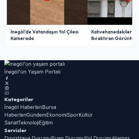
İnegöl'de Vatandaşın Yol Çilesi
Kahvehanedekiler O
Kamerada
Bıraktıran Görüntü!
İnegöl'ün Yaşam Portalı
Kategoriler
İnegöl Haberleri
Bursa
Haberleri
Gündem
Ekonomi
Spor
Kültür
Sanat
Teknoloji
Eğitim
Servisler
Doviz
Hava Durumu
Puan Durumu
Yol Durumu
Namaz