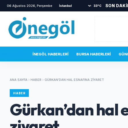
SON DAK
06 Ağustos 2026, Perşembe
•
İnegöl'de hafif ticari araç ile mo
33°C
SON DAKIKA
İNEGÖL HABERLERI
BURSA HABERLERI
GÜN
ANA SAYFA
HABER
GÜRKAN’DAN HAL ESNAFINA ZIYARET
HABER
Gürkan’dan hal 
ziyaret