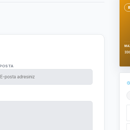
Se
MA
33
-POSTA
Ş