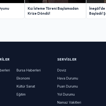
Oyunu
Kız İsteme Töreni Başlamadan
İnegöl'de
Krize Döndü!
Başladı! 
Yakalanan
RILER
SERVISLER
berleri
Bursa Haberleri
Doviz
Ekonomi
Hava Durumu
Kültür Sanat
Puan Durumu
Eğitim
Yol Durumu
Namaz Vakitleri