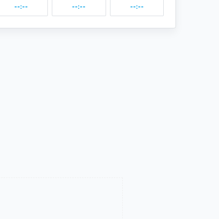
--:--
--:--
--:--