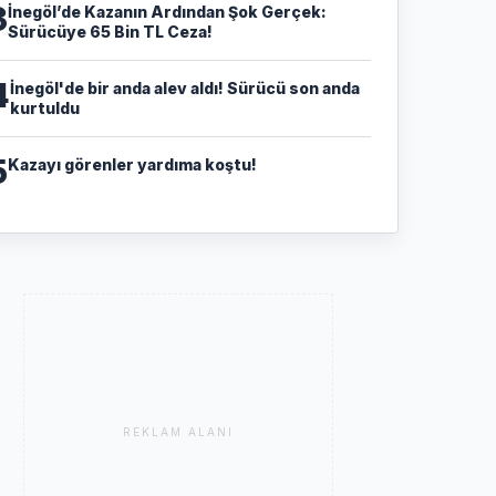
3
​İnegöl’de Kazanın Ardından Şok Gerçek:
Sürücüye 65 Bin TL Ceza!
4
İnegöl'de bir anda alev aldı! Sürücü son anda
kurtuldu
5
Kazayı görenler yardıma koştu!
REKLAM ALANI