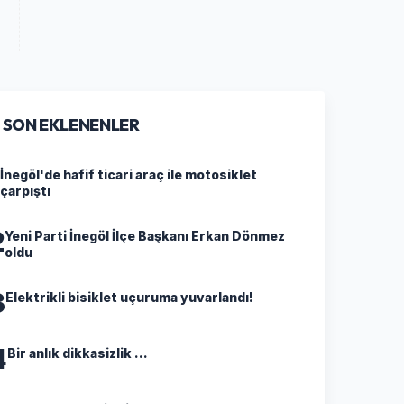
SON EKLENENLER
İnegöl'de hafif ticari araç ile motosiklet
çarpıştı
2
Yeni Parti İnegöl İlçe Başkanı Erkan Dönmez
oldu
3
Elektrikli bisiklet uçuruma yuvarlandı!
4
Bir anlık dikkasizlik ...