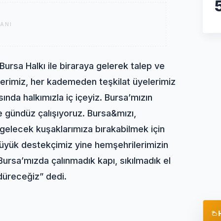
ANI
ursa Halkı ile biraraya gelerek talep ve
killerimiz, her kademeden teşkilat üyelerimiz
ında halkımızla iç içeyiz. Bursa’mızın
ce gündüz çalışıyoruz. Bursa&mızı,
e gelecek kuşaklarımıza bırakabilmek için
büyük destekçimiz yine hemşehrilerimizin
ursa’mızda çalınmadık kapı, sıkılmadık el
düreceğiz” dedi.