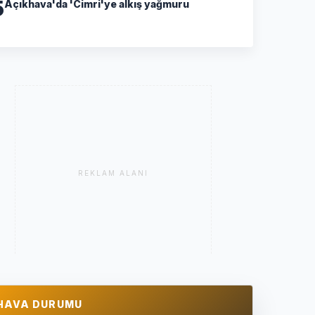
5
Açıkhava'da 'Cimri'ye alkış yağmuru
REKLAM ALANI
HAVA DURUMU