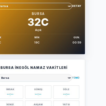
DETAY
hir sec
BURSA
32C
Açık
X
MIN
GUN.
C
19C
00:59
BURSA İNEGÖL NAMAZ VAKITLERI
TÜMÜ
ehir seçin
İMSAK
GÜNEŞ
ÖĞLE
--:--
--:--
--:--
İKINDI
AKŞAM
YATSI