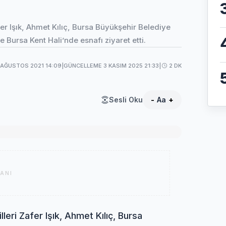
fer Işık, Ahmet Kılıç, Bursa Büyükşehir Belediye
te Bursa Kent Hali’nde esnafı ziyaret etti.
 AĞUSTOS 2021 14:09
|
GÜNCELLEME 3 KASIM 2025 21:33
|
2 DK
Sesli Oku
-
Aa
+
ANI
leri Zafer Işık, Ahmet Kılıç, Bursa