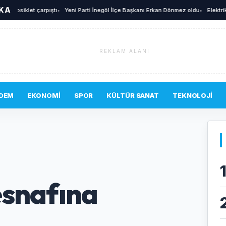
İKA
tosiklet çarpıştı
•
Yeni Parti İnegöl İlçe Başkanı Erkan Dönmez oldu
•
Elektrikli bi
REKLAM ALANI
DEM
EKONOMI
SPOR
KÜLTÜR SANAT
TEKNOLOJI
esnafına