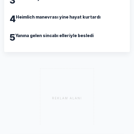
3
4
Heimlich manevrası yine hayat kurtardı
5
Yanına gelen sincabı elleriyle besledi
REKLAM ALANI