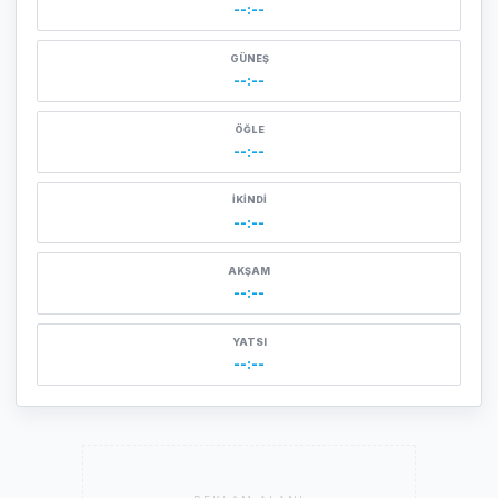
--:--
GÜNEŞ
--:--
ÖĞLE
--:--
İKINDI
--:--
AKŞAM
--:--
YATSI
--:--