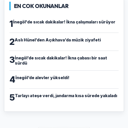
EN COK OKUNANLAR
1
İnegöl'de sıcak dakikalar! İkna çalışmaları sürüyor
2
Aslı Hünel’den Açıkhava’da müzik ziyafeti
3
İnegöl’de sıcak dakikalar! İkna çabası bir saat
sürdü
4
İnegöl’de alevler yükseldi!
5
Tarlayı ateşe verdi, jandarma kısa sürede yakaladı