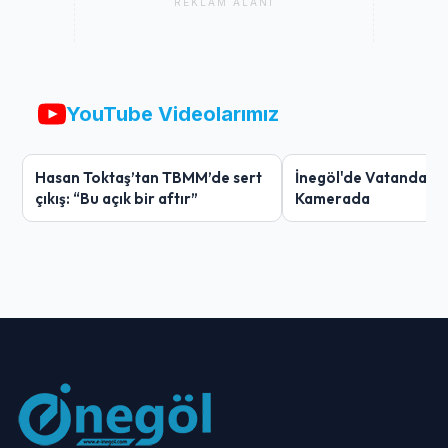
REKLAM ALANI
YouTube Videolarımız
Hasan Toktaş’tan TBMM’de sert
İnegöl'de Vatandaşın 
çıkış: “Bu açık bir aftır”
Kamerada