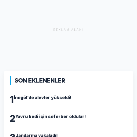
REKLAM ALANI
SON EKLENENLER
1
İnegöl’de alevler yükseldi!
2
Yavru kedi için seferber oldular!
Jandarma yakaladı!