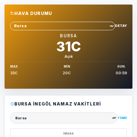
HAVA DURUMU
DETAY
Sehir sec
BURSA
31C
Açık
MAX
MIN
GUN.
33C
20C
00:59
BURSA İNEGÖL NAMAZ VAKITLERI
TÜMÜ
Şehir seçin
İMSAK