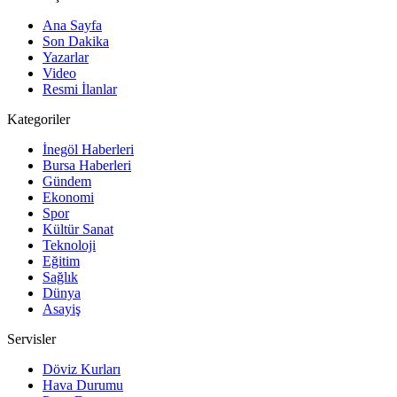
Ana Sayfa
Son Dakika
Yazarlar
Video
Resmi İlanlar
Kategoriler
İnegöl Haberleri
Bursa Haberleri
Gündem
Ekonomi
Spor
Kültür Sanat
Teknoloji
Eğitim
Sağlık
Dünya
Asayiş
Servisler
Döviz Kurları
Hava Durumu