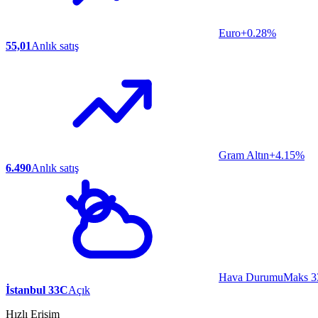
Euro
+0.28%
55,01
Anlık satış
Gram Altın
+4.15%
6.490
Anlık satış
Hava Durumu
Maks 3
İstanbul 33C
Açık
Hızlı Erişim