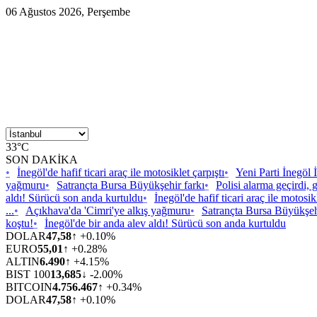
06 Ağustos 2026, Perşembe
33°C
SON DAKİKA
•
İnegöl'de hafif ticari araç ile motosiklet çarpıştı
•
Yeni Parti İnegöl
yağmuru
•
Satrançta Bursa Büyükşehir farkı
•
Polisi alarma geçirdi, 
aldı! Sürücü son anda kurtuldu
•
İnegöl'de hafif ticari araç ile motosikl
...
•
Açıkhava'da 'Cimri'ye alkış yağmuru
•
Satrançta Bursa Büyükşeh
koştu!
•
İnegöl'de bir anda alev aldı! Sürücü son anda kurtuldu
DOLAR
47,58
↑ +0.10%
EURO
55,01
↑ +0.28%
ALTIN
6.490
↑ +4.15%
BIST 100
13,685
↓ -2.00%
BITCOIN
4.756.467
↑ +0.34%
DOLAR
47,58
↑ +0.10%