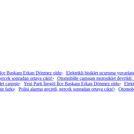
 İlçe Başkanı Erkan Dönmez oldu
•
Elektrikli bisiklet uçuruma yuvarlan
gerçek sonradan ortaya çıktı!
•
Otomobille çarpışan motosiklet devrildi: 
et çarpıştı
•
Yeni Parti İnegöl İlçe Başkanı Erkan Dönmez oldu
•
Elekt
ir farkı
•
Polisi alarma geçirdi, gerçek sonradan ortaya çıktı!
•
Otomobil