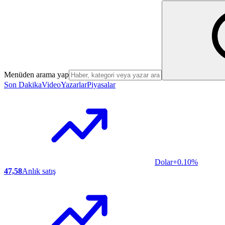
Menüden arama yap
Son Dakika
Video
Yazarlar
Piyasalar
Dolar
+0.10%
47,58
Anlık satış