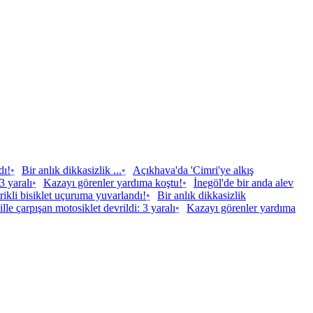
dı!
•
Bir anlık dikkasizlik ...
•
Açıkhava'da 'Cimri'ye alkış
3 yaralı
•
Kazayı görenler yardıma koştu!
•
İnegöl'de bir anda alev
rikli bisiklet uçuruma yuvarlandı!
•
Bir anlık dikkasizlik
le çarpışan motosiklet devrildi: 3 yaralı
•
Kazayı görenler yardıma