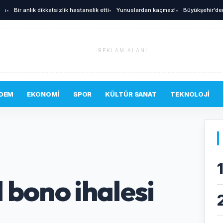
Bir anlık dikkatsizlik hastanelik etti
•
Yunuslardan kaçmaz!
•
Büyükşehir'den afetl
REKLAM ALANI
DEM
EKONOMI
SPOR
KÜLTÜR SANAT
TEKNOLOJI
1 bono ihalesi