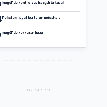
3
İnegöl'de kontrolsüz kavşakta kaza!
4
Polisten hayat kurtaran müdahale
5
İnegöl'de korkutan kaza
REKLAM ALANI