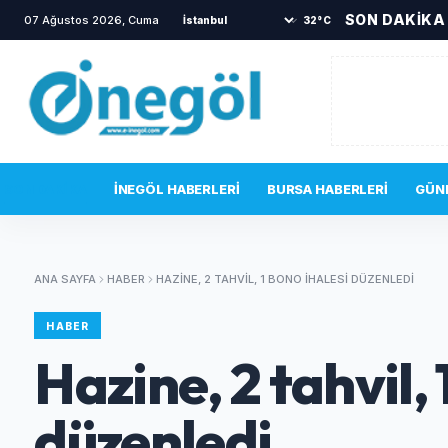
SON DAKİKA
07 Ağustos 2026, Cuma
•
TOKİ sakinlerini korkutan yangın
•
32°C
SON DAKIKA
İNEGÖL HABERLERI
BURSA HABERLERI
GÜN
ANA SAYFA
HABER
HAZINE, 2 TAHVIL, 1 BONO IHALESI DÜZENLEDI
HABER
Hazine, 2 tahvil, 
düzenledi