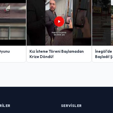
Oyunu
Kız İsteme Töreni Başlamadan
İnegöl'de
Krize Döndü!
Başladı! 
Yakalanan
RILER
SERVISLER