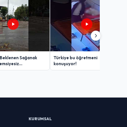
 Beklenen Sağanak
Türkiye bu öğretmeni
Şemsiyesiz
konuşuyor!
lar Zor Anlar Yaşadı
KURUMSAL