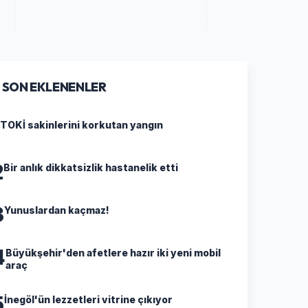
SON EKLENENLER
TOKİ sakinlerini korkutan yangın
2
Bir anlık dikkatsizlik hastanelik etti
3
Yunuslardan kaçmaz!
4
Büyükşehir'den afetlere hazır iki yeni mobil
araç
5
İnegöl'ün lezzetleri vitrine çıkıyor