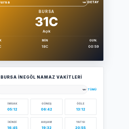
DETAY
hir sec
BURSA
31C
Açık
X
MIN
GUN.
C
18C
00:59
BURSA İNEGÖL NAMAZ VAKITLERI
TÜMÜ
ehir seçin
İMSAK
GÜNEŞ
ÖĞLE
05:12
06:42
13:12
İKINDI
AKŞAM
YATSI
16:45
19:32
20:55