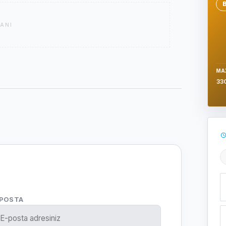
Se
ANI
MA
33
Ş
-POSTA