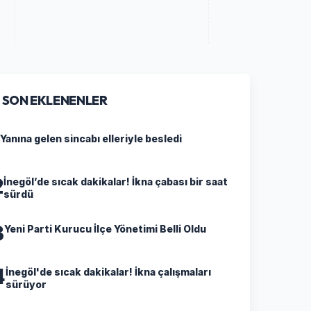
SON EKLENENLER
Yanına gelen sincabı elleriyle besledi
2
İnegöl’de sıcak dakikalar! İkna çabası bir saat
sürdü
3
Yeni Parti Kurucu İlçe Yönetimi Belli Oldu
4
İnegöl'de sıcak dakikalar! İkna çalışmaları
sürüyor