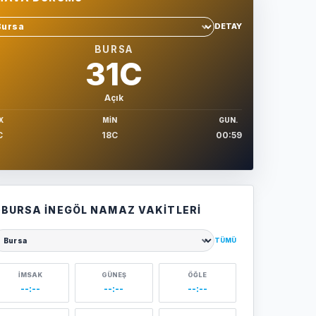
DETAY
hir sec
BURSA
31C
Açık
X
MIN
GUN.
C
18C
00:59
BURSA İNEGÖL NAMAZ VAKITLERI
TÜMÜ
ehir seçin
İMSAK
GÜNEŞ
ÖĞLE
--:--
--:--
--:--