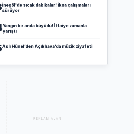
3
İnegöl'de sıcak dakikalar! İkna çalışmaları
sürüyor
4
Yangın bir anda büyüdü! İtfaiye zamanla
yarıştı
5
Aslı Hünel’den Açıkhava’da müzik ziyafeti
REKLAM ALANI