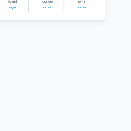
İKINDI
AKŞAM
YATSI
--:--
--:--
--:--