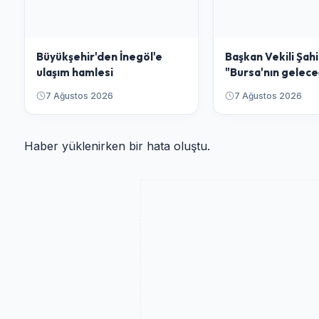
Büyükşehir'den İnegöl'e
Başkan Vekili Şahi
ulaşım hamlesi
"Bursa'nın gelece
bütüncül bir anlay
7 Ağustos 2026
7 Ağustos 2026
planlıyoruz"
Haber yüklenirken bir hata oluştu.