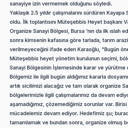
sanayiye izin vermemek olduğunu söyledi.
Yaklaşık 2.5 yıldır çalışmalarını sürdüren Kayapa
oldu. İlk toplantısını Müteşebbis Heyet başkanı 
Organize Sanayi Bölgesi, Bursa ’nın da ilk ıslah e
sonra kimsenin kafasına göre tarlada, tarım araz
verilmeyeceğini ifade eden Karaoğlu, "Bugün öne
Müteşebbis heyet yönetim kurulunun seçimi, bö
Sanayi Bölgesinin İşlemesinde karar ve yürütme 
Bölgemiz ile ilgili bugün aldığımız kararla dosya
artık sicilimizi alacağız ve tam olarak organize
bölgelerimizle ilgili çalışmalarımız da devam ediyor.
aşamadığımız, çözemediğimiz sorunlar var. Birisi
mücadelemiz devam ediyor. Hedefimiz şu; burada
tamamlamak ve bundan sonra, organize olmuş bölg