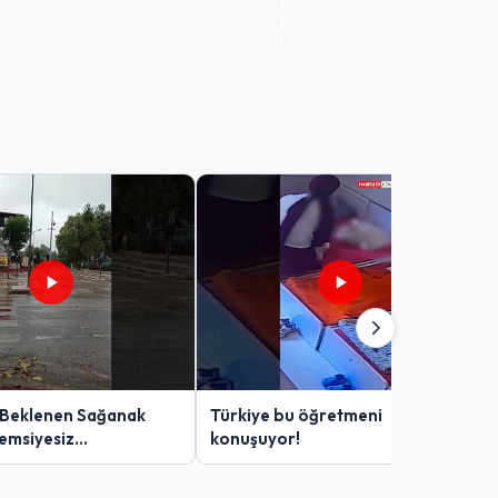
 Beklenen Sağanak
Türkiye bu öğretmeni
Şemsiyesiz
konuşuyor!
lar Zor Anlar Yaşadı