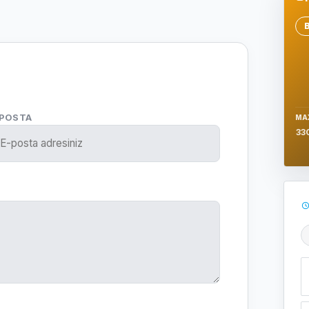
Se
-POSTA
MA
33
Ş