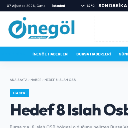
SON DAKİKA
07 Ağustos 2026, Cuma
•
Yanına gelen sincabı elleriyle besledi
•
İnegöl’d
32°C
SON DAKIKA
İNEGÖL HABERLERI
BURSA HABERLERI
GÜN
ANA SAYFA
HABER
HEDEF 8 ISLAH OSB
HABER
Hedef 8 Islah Os
Bursa ’da, 8 Islah OSB bölgesi olduğunu belirten Bursa Va