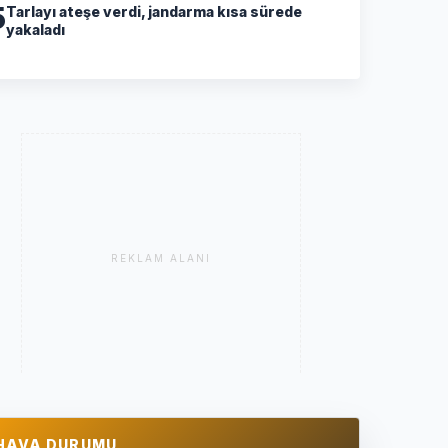
5
Tarlayı ateşe verdi, jandarma kısa sürede
yakaladı
REKLAM ALANI
HAVA DURUMU