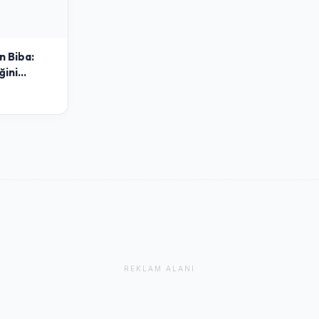
n Biba:
ğini
ışla
REKLAM ALANI