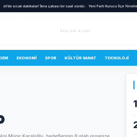
e sıcak dakikalar! İkna çabası bir saat sürdü
•
Yeni Parti Kurucu İlçe Yönetimi Bell
REKLAM ALANI
DEM
EKONOMI
SPOR
KÜLTÜR SANAT
TEKNOLOJI
b
lisi Münir Karaloğlu, hedeflerinin 8 ıslah organize