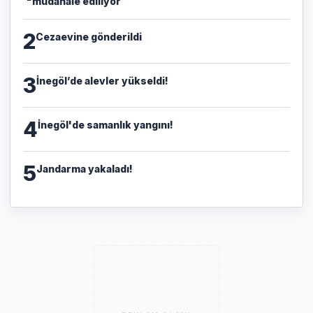
müdahale ediliyor
2
Cezaevine gönderildi
3
İnegöl’de alevler yükseldi!
4
İnegöl'de samanlık yangını!
5
Jandarma yakaladı!