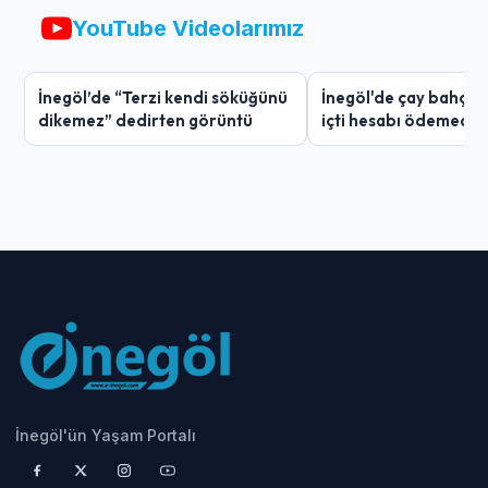
YouTube Videolarımız
İnegöl’de “Terzi kendi söküğünü
İnegöl'de çay bahçes
dikemez” dedirten görüntü
içti hesabı ödemedi
İnegöl'ün Yaşam Portalı