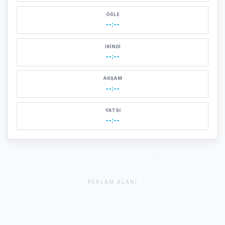
ÖĞLE
--:--
İKINDI
--:--
AKŞAM
--:--
YATSI
--:--
REKLAM ALANI