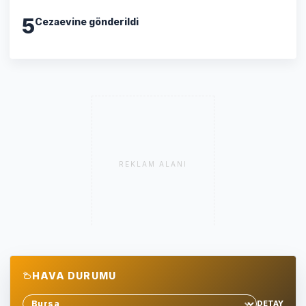
5
Cezaevine gönderildi
REKLAM ALANI
HAVA DURUMU
DETAY