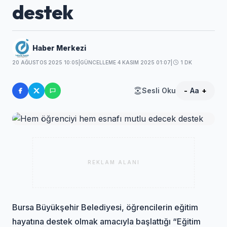
destek
Haber Merkezi
20 AĞUSTOS 2025 10:05
|
GÜNCELLEME 4 KASIM 2025 01:07
|
1 DK
Sesli Oku
-
Aa
+
REKLAM ALANI
Bursa Büyükşehir Belediyesi, öğrencilerin eğitim
hayatına destek olmak amacıyla başlattığı “Eğitim