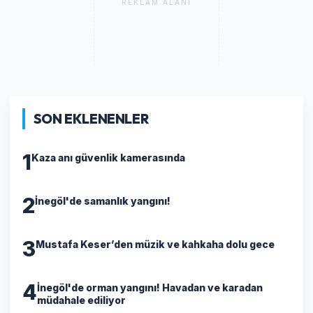
REKLAM ALANI
SON EKLENENLER
1
Kaza anı güvenlik kamerasında
2
İnegöl'de samanlık yangını!
3
Mustafa Keser’den müzik ve kahkaha dolu gece
4
İnegöl'de orman yangını! Havadan ve karadan
müdahale ediliyor