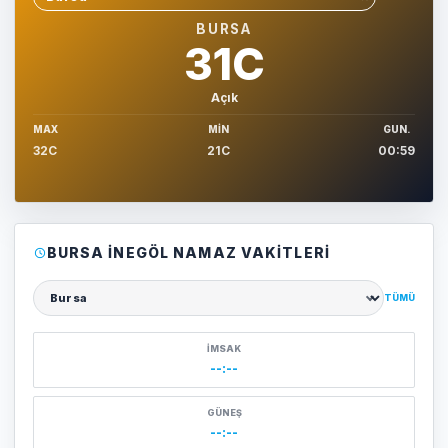
Sehir sec
BURSA
31C
Açık
MAX
MIN
GUN.
32C
21C
00:59
BURSA İNEGÖL NAMAZ VAKITLERI
TÜMÜ
Şehir seçin
İMSAK
--:--
GÜNEŞ
--:--