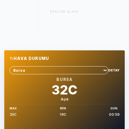
REKLAM ALANI
HAVA DURUMU
DETAY
Sehir sec
BURSA
32C
Açık
MAX
MIN
GUN.
33C
19C
00:59