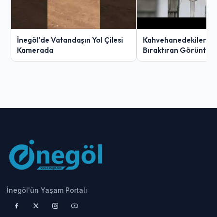
İnegöl'de Vatandaşın Yol Çilesi
Kahvehanedekiler O
Kamerada
Bıraktıran Görüntü!
İnegöl'ün Yaşam Portalı