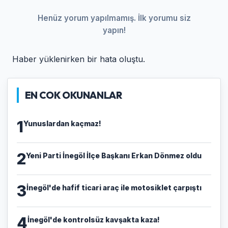
Henüz yorum yapılmamış. İlk yorumu siz
yapın!
Haber yüklenirken bir hata oluştu.
EN COK OKUNANLAR
1
Yunuslardan kaçmaz!
2
Yeni Parti İnegöl İlçe Başkanı Erkan Dönmez oldu
3
İnegöl'de hafif ticari araç ile motosiklet çarpıştı
4
İnegöl'de kontrolsüz kavşakta kaza!