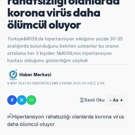
rahatsızlığı olanlarda
korona virüs daha
ölümcül oluyor
Türkiye&#039;de hipertansiyon sıklığının yüzde 30-35
aralığında bulunduğunu belirten uzmanlar bu oranın
ortalama her 3 kişiden 1&#039;inin hipertansiyon
hastası olduğunu gösterdiğini söyledi.
Haber Merkezi
6 MAY 2021 02:36
|
GÜNCELLEME 3 KASIM 2025 20:55
|
2 DK
Sesli Oku
-
Aa
+