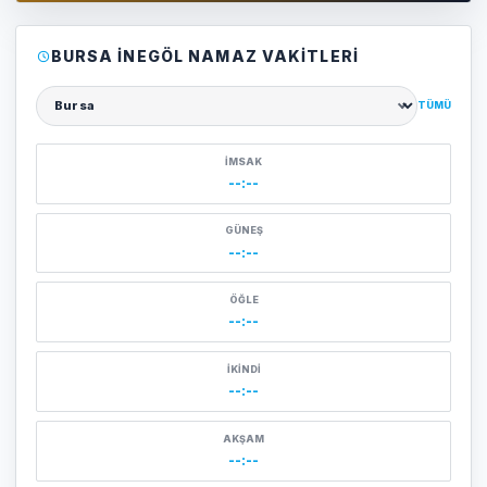
BURSA İNEGÖL NAMAZ VAKITLERI
TÜMÜ
Şehir seçin
İMSAK
--:--
GÜNEŞ
--:--
ÖĞLE
--:--
İKINDI
--:--
AKŞAM
--:--