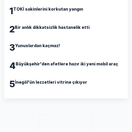
1
TOKİ sakinlerini korkutan yangın
2
Bir anlık dikkatsizlik hastanelik etti
3
Yunuslardan kaçmaz!
4
Büyükşehir'den afetlere hazır iki yeni mobil araç
5
İnegöl'ün lezzetleri vitrine çıkıyor