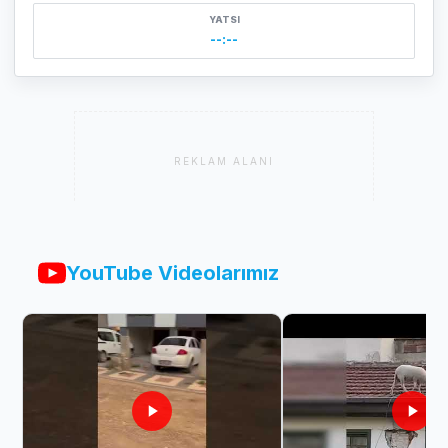
YATSI
--:--
REKLAM ALANI
YouTube Videolarımız