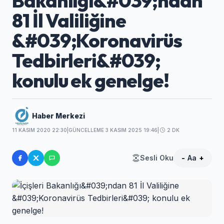
Bakanlığı&#039;ndan
81 İl Valiliğine
&#039;Koronavirüs
Tedbirleri&#039;
konulu ek genelge!
Haber Merkezi
11 KASIM 2020 22:30
|
GÜNCELLEME 3 KASIM 2025 19:46
|
2 DK
Sesli Oku
-
Aa
+