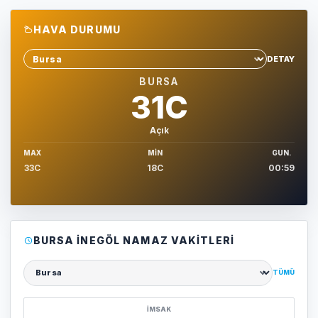
HAVA DURUMU
DETAY
Sehir sec
BURSA
31C
Açık
MAX
MIN
GUN.
33C
18C
00:59
BURSA İNEGÖL NAMAZ VAKITLERI
TÜMÜ
Şehir seçin
İMSAK