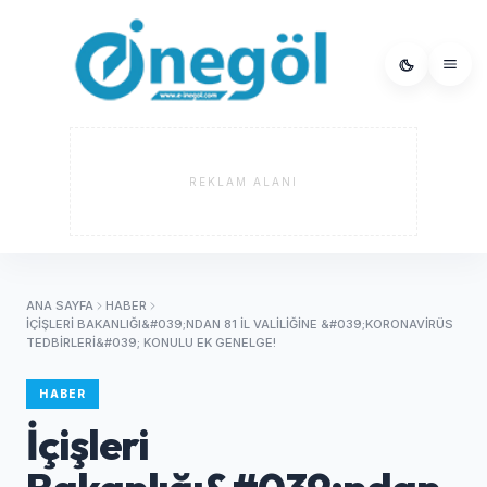
REKLAM ALANI
ANA SAYFA
HABER
İÇIŞLERI BAKANLIĞI&#039;NDAN 81 İL VALILIĞINE &#039;KORONAVIRÜS
TEDBIRLERI&#039; KONULU EK GENELGE!
HABER
İçişleri