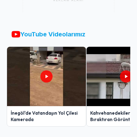
REKLAM ALANI
YouTube Videolarımız
İnegöl'de Vatandaşın Yol Çilesi
Kahvehanedekiler O
Kamerada
Bıraktıran Görüntü!