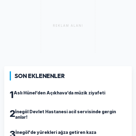
REKLAM ALANI
SON EKLENENLER
1
Aslı Hünel’den Açıkhava’da müzik ziyafeti
2
İnegöl Devlet Hastanesi acil servisinde gergin
anlar!
3
İnegöl'de yürekleri ağza getiren kaza