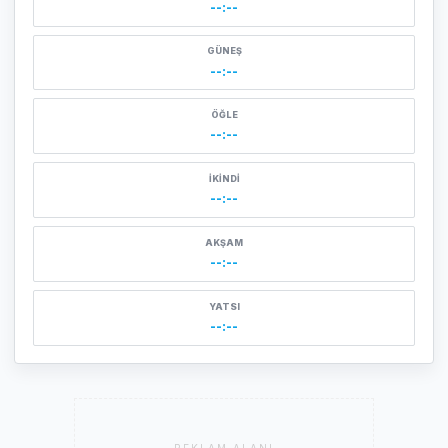
--:--
GÜNEŞ
--:--
ÖĞLE
--:--
İKINDI
--:--
AKŞAM
--:--
YATSI
--:--