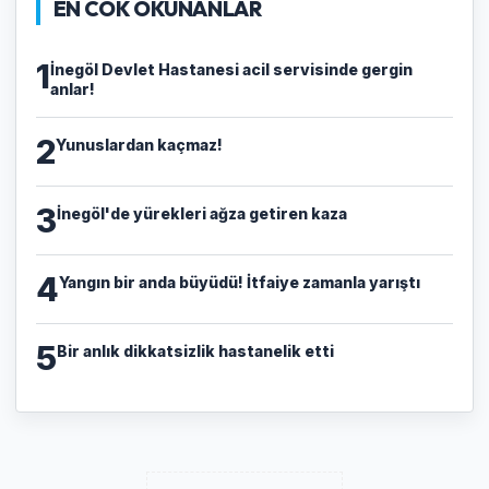
EN COK OKUNANLAR
1
İnegöl Devlet Hastanesi acil servisinde gergin
anlar!
2
Yunuslardan kaçmaz!
3
İnegöl'de yürekleri ağza getiren kaza
4
Yangın bir anda büyüdü! İtfaiye zamanla yarıştı
5
Bir anlık dikkatsizlik hastanelik etti