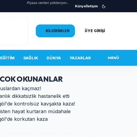
Piyasa verileri yükleniyor...
Künye
İletişim
BILDIRIMLER
ÜYE GIRIŞI
EĞITIM
SAĞLIK
DÜNYA
YAZARLAR
MENÜ
 COK OKUNANLAR
uslardan kaçmaz!
anlık dikkatsizlik hastanelik etti
göl'de kontrolsüz kavşakta kaza!
isten hayat kurtaran müdahale
göl'de korkutan kaza