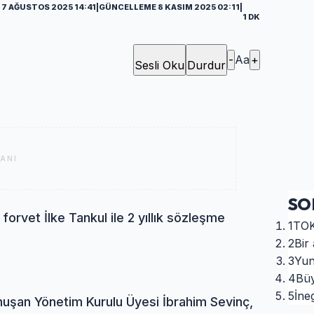
7 AĞUSTOS 2025 14:41
|
GÜNCELLEME 8 KASIM 2025 02:11
|
1 DK
-
Aa
+
Sesli Oku
Durdur
ANI
SO
orvet İlke Tankul ile 2 yıllık sözleşme
1
TOK
2
Bir 
3
Yun
4
Büy
5
İneg
uşan Yönetim Kurulu Üyesi İbrahim Sevinç,