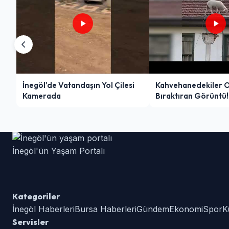
İnegöl'de Vatandaşın Yol Çilesi
Kahvehanedekiler 
Kamerada
Bıraktıran Görüntü!
İnegöl'ün Yaşam Portalı
Kategoriler
İnegöl Haberleri
Bursa Haberleri
Gündem
Ekonomi
Spor
K
Servisler