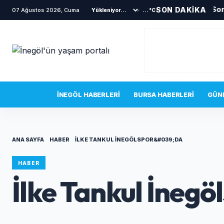
Son
SON DAKİKA
07 Ağustos 2026, Cuma
...°C
SON DAKIKA
İNEGÖL HABERLERI
BURSA HABERLERI
GÜN
ANA SAYFA
HABER
İLKE TANKUL İNEGÖLSPOR&#039;DA
HABER
İlke Tankul İneg