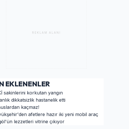
REKLAM ALANI
N EKLENENLER
İ sakinlerini korkutan yangın
anlık dikkatsizlik hastanelik etti
uslardan kaçmaz!
ükşehir'den afetlere hazır iki yeni mobil araç
öl'ün lezzetleri vitrine çıkıyor