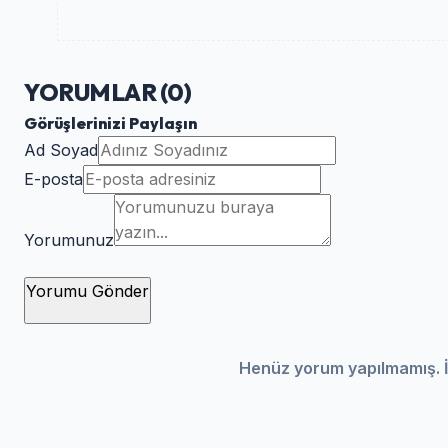
YORUMLAR (
0
)
Görüşlerinizi Paylaşın
Ad Soyad
E-posta
Yorumunuz
Yorumu Gönder
Henüz yorum yapılmamış. İ