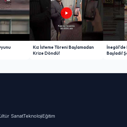
Oyunu
Kız İsteme Töreni Başlamadan
İnegöl'de
Krize Döndü!
Başladı! 
Zor Anlar
ültür Sanat
Teknoloji
Eğitim