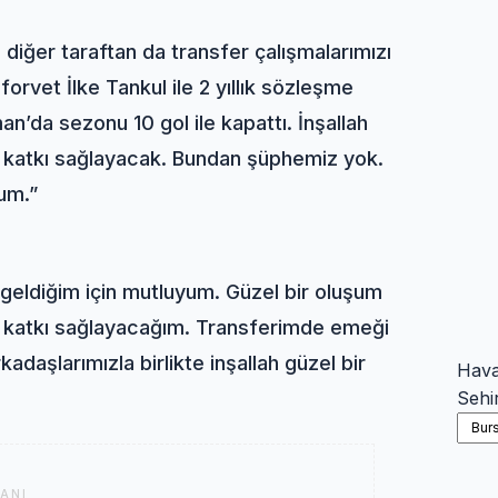
 diğer taraftan da transfer çalışmalarımızı
rvet İlke Tankul ile 2 yıllık sözleşme
n’da sezonu 10 gol ile kapattı. İnşallah
 katkı sağlayacak. Bundan şüphemiz yok.
rum.”
 geldiğim için mutluyum. Güzel bir oluşum
ıma katkı sağlayacağım. Transferimde emeği
aşlarımızla birlikte inşallah güzel bir
Hav
Sehi
ANI