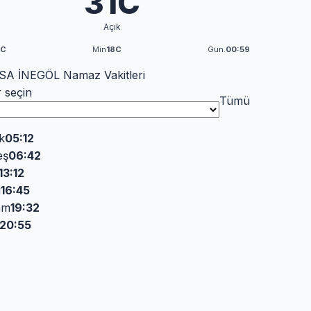
31C
Açık
3C
Min
18C
Gun.
00:59
A İNEGÖL Namaz Vakitleri
r seçin
Tümü
k
05:12
eş
06:42
13:12
i
16:45
am
19:32
20:55