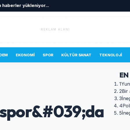
 haberler yükleniyor...
REKLAM ALANI
DEM
EKONOMI
SPOR
KÜLTÜR SANAT
TEKNOLOJI
EN
1
Yun
2
Bir 
3
İne
ölspor&#039;da
4
Pol
5
İne