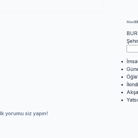
Max
3
BURS
Şehi
İmsa
Gün
Öğle
İkind
Akş
Yatsı
lk yorumu siz yapın!