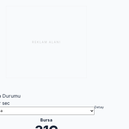
REKLAM ALANI
a Durumu
r sec
Detay
Bursa