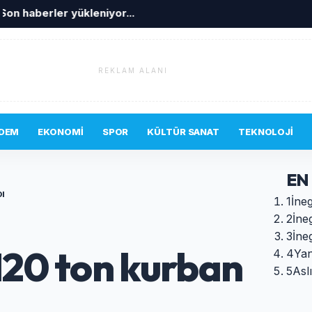
Son haberler yükleniyor...
REKLAM ALANI
DEM
EKONOMI
SPOR
KÜLTÜR SANAT
TEKNOLOJI
EN
DI
1
İneg
2
İne
3
İne
120 ton kurban
4
Yan
5
Asl