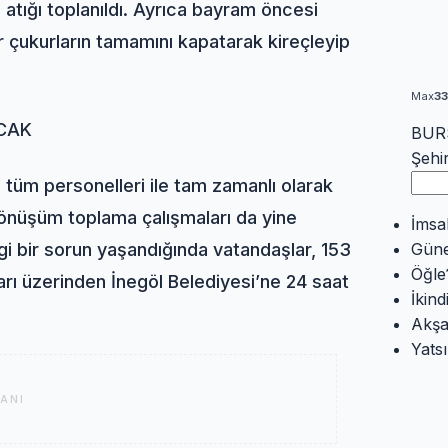
 atığı toplanıldı. Ayrıca bayram öncesi
ler çukurların tamamını kapatarak kireçleyip
Max
3
CAK
BURS
Şehi
tüm personelleri ile tam zamanlı olarak
önüşüm toplama çalışmaları da yine
İmsa
Gün
bir sorun yaşandığında vatandaşlar, 153
Öğle
üzerinden İnegöl Belediyesi’ne 24 saat
İkind
Akş
Yatsı
ANI