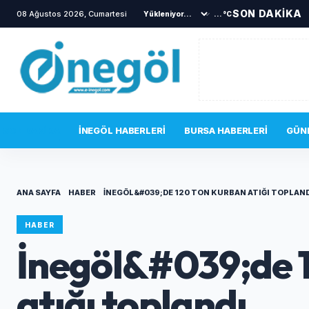
SON DAKİKA
08 Ağustos 2026, Cumartesi
...°C
SON DAKIKA
İNEGÖL HABERLERI
BURSA HABERLERI
GÜN
ANA SAYFA
HABER
İNEGÖL&#039;DE 120 TON KURBAN ATIĞI TOPLAN
HABER
İnegöl&#039;de 
atığı toplandı