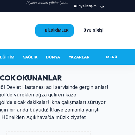
Piyasa verileri yükleniyor...
Künye
İletişim
BILDIRIMLER
ÜYE GIRIŞI
EĞITIM
SAĞLIK
DÜNYA
YAZARLAR
MENÜ
 COK OKUNANLAR
öl Devlet Hastanesi acil servisinde gergin anlar!
göl'de yürekleri ağza getiren kaza
göl'de sıcak dakikalar! İkna çalışmaları sürüyor
gın bir anda büyüdü! İtfaiye zamanla yarıştı
ı Hünel’den Açıkhava’da müzik ziyafeti