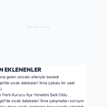
REKLAM ALANI
N EKLENENLER
na gelen sincabı elleriyle besledi
göl’de sıcak dakikalar! İkna çabası bir saat
ü
i Parti Kurucu İlçe Yönetimi Belli Oldu
göl'de sıcak dakikalar! İkna çalışmaları sürüyor
layı ateşe verdi, jandarma kısa sürede yakaladı