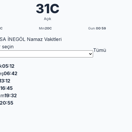
31C
Açık
3C
Min
20C
Gun.
00:59
A İNEGÖL Namaz Vakitleri
r seçin
Tümü
k
05:12
eş
06:42
13:12
i
16:45
am
19:32
20:55