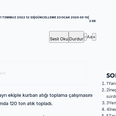
11 TEMMUZ 2022 12:33
|
GÜNCELLEME 23 OCAK 2026 03:16
|
2 DK
-
Aa
+
Sesli Oku
Durdur
SO
ANI
1
Yanı
2
İne
yrı ekiple kurban atığı toplama çalışmasını
sürd
3
Yen
mda 120 ton atık topladı.
4
İne
5
Tar