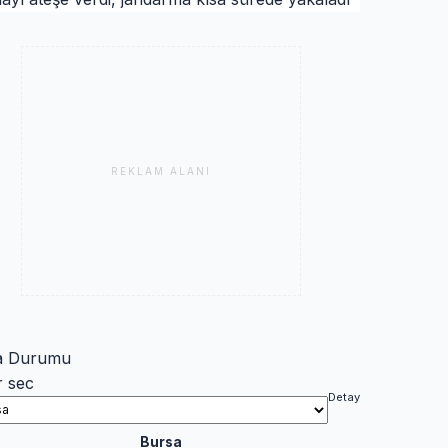
REKLAM ALANI
a Durumu
r sec
Detay
Bursa