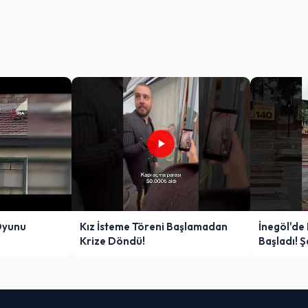
Oyunu
Kız İsteme Töreni Başlamadan
İnegöl'de
Krize Döndü!
Başladı! 
Zor Anlar