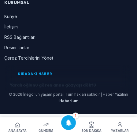
KURUMSAL
Künye
İletişim
RSS Bağlantıları
Resmi İlanlar
Çerez Tercihlerini Yönet
SIRADAKİ HABER
Yaralı oğlunu gören anne gözyaşı döktü
© 2026 İnegöl'ün yaşam portalı Tüm hakları saklıdır | Haber Yazılımı
:
Haberium
1
ANA SAYFA
GÜNDEM
SON DAKIKA
YAZARLAR