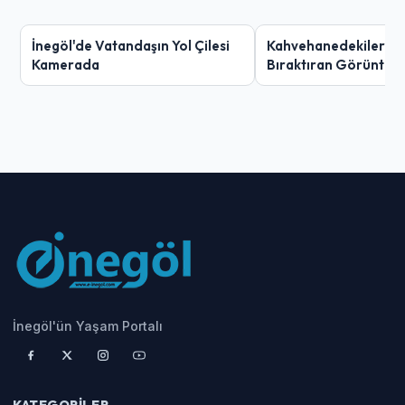
İnegöl'de Vatandaşın Yol Çilesi
Kahvehanedekiler O
Kamerada
Bıraktıran Görüntü!
İnegöl'ün Yaşam Portalı
KATEGORILER