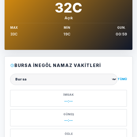
32C
Açık
MAX
MIN
GUN.
33C
19C
00:59
BURSA İNEGÖL NAMAZ VAKITLERI
TÜMÜ
Şehir seçin
İMSAK
--:--
GÜNEŞ
--:--
ÖĞLE