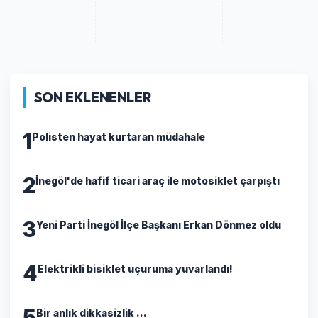
SON EKLENENLER
1
Polisten hayat kurtaran müdahale
2
İnegöl'de hafif ticari araç ile motosiklet çarpıştı
3
Yeni Parti İnegöl İlçe Başkanı Erkan Dönmez oldu
4
Elektrikli bisiklet uçuruma yuvarlandı!
5
Bir anlık dikkasizlik ...