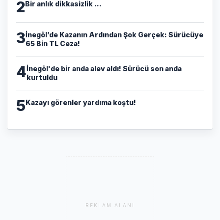
2
Bir anlık dikkasizlik ...
3
​İnegöl’de Kazanın Ardından Şok Gerçek: Sürücüye
65 Bin TL Ceza!
4
İnegöl'de bir anda alev aldı! Sürücü son anda
kurtuldu
5
Kazayı görenler yardıma koştu!
REKLAM ALANI