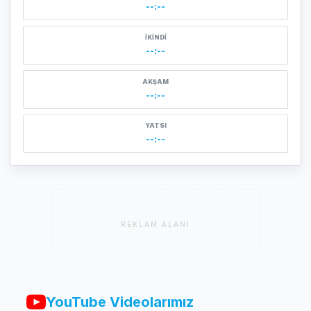
--:--
İKINDI
--:--
AKŞAM
--:--
YATSI
--:--
REKLAM ALANI
YouTube Videolarımız