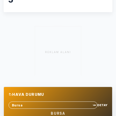
REKLAM ALANI
HAVA DURUMU
DETAY
Sehir sec
BURSA